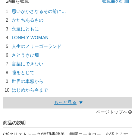
24曲を収載
収載曲の詳細
1
思いがかさなるその前に…
2
かたちあるもの
3
永遠にともに
4
LONELY WOMAN
5
人生のメリーゴーランド
6
さとうきび畑
7
言葉にできない
8
瞳をとじて
9
世界の車窓から
10
はじめから今まで
もっと見る
ページトップへ
商品の説明
(ギタリストトーク)渡辺香津美、押尾コータロー、小沼ようす