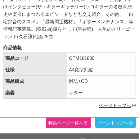
けインタビュー(ザ・ギターギャラリー)ソロギターの名機を歴
史や楽器にまつわるエピソードなども交え紹介。その他、「自
宅録音のススメ」「最新周辺機材」「ギターメンテナンス」等
情報記事満載。(収載曲)瞳をとじて(平井堅)、人生のメリーゴー
ランド(久石譲)他全25曲
商品情報
商品コード
GTM181830
仕様
A4変型判縦
商品構成
雑誌+CD
楽器
ギター
ページトップへ
特集ページ一覧へ
ページトップへ