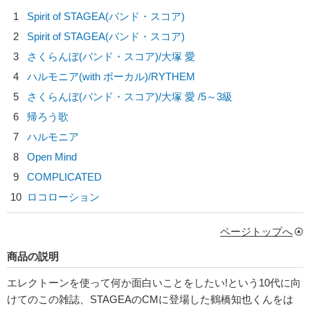
1
Spirit of STAGEA(バンド・スコア)
2
Spirit of STAGEA(バンド・スコア)
3
さくらんぼ(バンド・スコア)/
大塚 愛
4
ハルモニア(with ボーカル)/
RYTHEM
5
さくらんぼ(バンド・スコア)/
大塚 愛
/5～3級
6
帰ろう歌
7
ハルモニア
8
Open Mind
9
COMPLICATED
10
ロコローション
ページトップへ
商品の説明
エレクトーンを使って何か面白いことをしたい!という10代に向
けてのこの雑誌、STAGEAのCMに登場した鶴橋知也くんをは