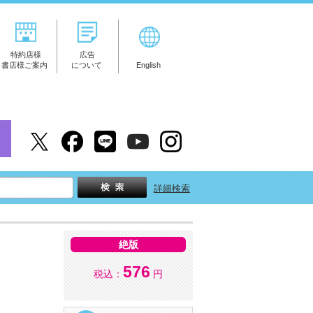
特約店様
広告
書店様ご案内
について
English
詳細検索
絶版
576
税込：
円