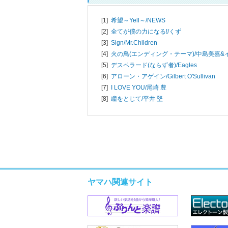
[1]
希望～Yell～/
NEWS
[2]
全てが僕の力になる!/
くず
[3]
Sign/
Mr.Children
[4]
火の鳥(エンディング・テーマ)/
中島美嘉&
[5]
デスペラード(ならず者)/
Eagles
[6]
アローン・アゲイン/
Gilbert O'Sullivan
[7]
I LOVE YOU/
尾崎 豊
[8]
瞳をとじて/
平井 堅
ヤマハ関連サイト