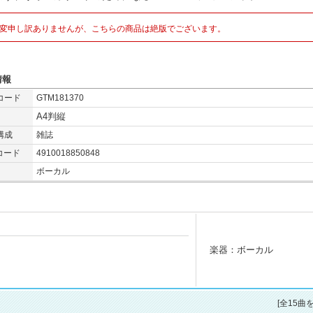
変申し訳ありませんが、こちらの商品は絶版でございます。
情報
コード
GTM181370
A4判縦
構成
雑誌
コード
4910018850848
ボーカル
楽器：ボーカル
[全15曲