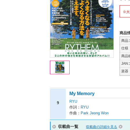
※大
商品
商品
仕様
商品
JAN
楽器
My Memory
RYU
9
作詞：
RYU
作曲：
Park Jeong Won
収載曲一覧
収載曲の詳細を見る