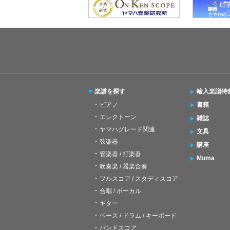
楽譜を探す
輸入楽譜特
ピアノ
書籍
エレクトーン
雑誌
ヤマハグレード関連
文具
弦楽器
講座
管楽器 / 打楽器
Muma
吹奏楽 / 器楽合奏
フルスコア / スタディスコア
合唱 / ボーカル
ギター
ベース / ドラム / キーボード
バンドスコア