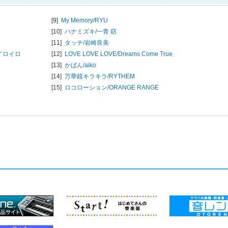
[9]
My Memory/
RYU
[10]
ハナミズキ/
一青 窈
[11]
タッチ/
岩崎良美
イロイロ
[12]
LOVE LOVE LOVE/
Dreams Come True
[13]
かばん/
aiko
[14]
万華鏡キラキラ/
RYTHEM
[15]
ロコローション/
ORANGE RANGE