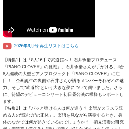
2026年6月号 再生リストはこちら
【特集1】は「8人16手で武道館へ！ 石井琢磨プロデュース
『PIANO CLOVER』の挑戦」。石井琢磨さんが手がける、4台
8人編成の大型ピアノプロジェクト『PIANO CLOVER』に注
目！ 企画誕生の裏側や石井さんが語るメンバーそれぞれの魅
力、そして“武道館”という大きな夢について伺いました。さら
に、待望のデビューコンサート初日昼公演の模様もレポートし
ます。
【特集2】は「パッと弾ける人は何が違う？ 楽譜がスラスラ読
める人の“読む力”の正体」。楽譜を見ながら演奏するとき、身
体のなかでは何が起きているのでしょうか？ 初見演奏の研究
者・安達真由美先生に“読んで弾く力”を伸ばすコツを伺いまし