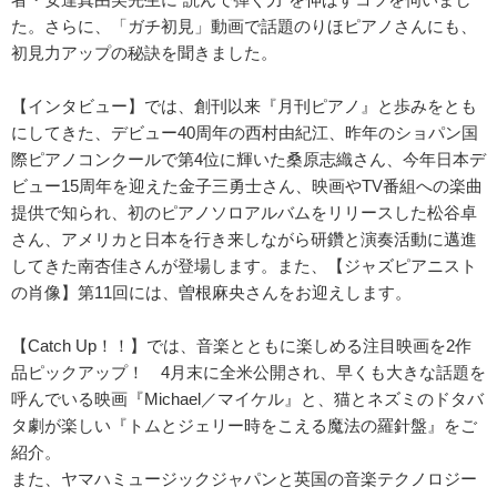
た。さらに、「ガチ初見」動画で話題のりほピアノさんにも、
初見力アップの秘訣を聞きました。
【インタビュー】では、創刊以来『月刊ピアノ』と歩みをとも
にしてきた、デビュー40周年の西村由紀江、昨年のショパン国
際ピアノコンクールで第4位に輝いた桑原志織さん、今年日本デ
ビュー15周年を迎えた金子三勇士さん、映画やTV番組への楽曲
提供で知られ、初のピアノソロアルバムをリリースした松谷卓
さん、アメリカと日本を行き来しながら研鑽と演奏活動に邁進
してきた南杏佳さんが登場します。また、【ジャズピアニスト
の肖像】第11回には、曽根麻央さんをお迎えします。
【Catch Up！！】では、音楽とともに楽しめる注目映画を2作
品ピックアップ！ 4月末に全米公開され、早くも大きな話題を
呼んでいる映画『Michael／マイケル』と、猫とネズミのドタバ
タ劇が楽しい『トムとジェリー時をこえる魔法の羅針盤』をご
紹介。
また、ヤマハミュージックジャパンと英国の音楽テクノロジー