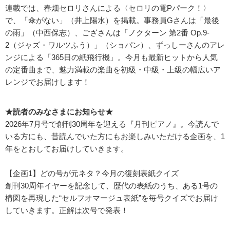
連載では、春畑セロリさんによる〈セロリの電Pパーク！〉
で、「傘がない」（井上陽水）を掲載。事務員Gさんは「最後
の雨」（中西保志）、ござさんは「ノクターン 第2番 Op.9-
2（ジャズ・ワルツふう）」（ショパン）、ずっしーさんのアレ
ンジによる「365日の紙飛行機」。今月も最新ヒットから人気
の定番曲まで、魅力満載の楽曲を初級・中級・上級の幅広いア
レンジでお届けします！
★読者のみなさまにお知らせ★
2026年7月号で創刊30周年を迎える『月刊ピアノ』。今読んで
いる方にも、昔読んでいた方にもお楽しみいただける企画を、1
年をとおしてお届けしていきます。
【企画1】どの号が元ネタ？今月の復刻表紙クイズ
創刊30周年イヤーを記念して、歴代の表紙のうち、ある1号の
構図を再現した“セルフオマージュ表紙”を毎号クイズでお届け
していきます。正解は次号で発表！