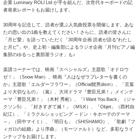
企業 Luminary ROLI Ltd が手を組んだ、次世代キーボードの記
者発表レポートもお届けします。
30周年を記念して、読者が選ぶ人気曲投票を開催します。あな
たの思い出の1曲を教えてください！さらに、読者の皆さんに
「月ピ愛」を語っていただく「30周年企画 読者が語る“わたし
と月ピ”」や、史上初・編集部によるラジオ企画「月刊ピアノ編
集部のゆるっと裏部屋ラジオ」も♪
楽譜コーナーでは、映画『スペシャルズ』主題歌「オドロウ
ゼ！」（Snow Man）、映画『人はなぜラブレターを書くの
か』主題歌「エルダーフラワー」（Official髭男dism）、「言葉
より大切なもの」（嵐）、大河ドラマ『豊臣兄弟！』メインテ
ーマ「豊臣兄弟！」（木村 秀彬）、「I Want You Back」（ジャ
クソン5）、「好きすぎて滅！」（M!LK）、「Objet」（西村由
紀江）、「ミラクルショッピング ～ドン・キホーテのテーマ
～」（田中マイミ）、「明日も」（SHISHAMO）、「歌劇『フ
ィガロの結婚』より序曲」（モーツァルト）など、多彩なライ
ンナップをお届けします。