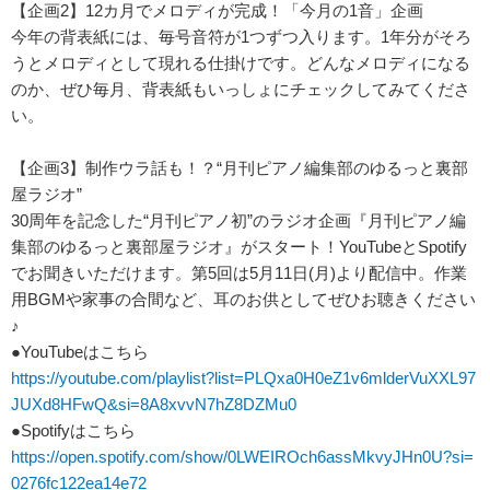
【企画2】12カ月でメロディが完成！「今月の1音」企画
今年の背表紙には、毎号音符が1つずつ入ります。1年分がそろ
うとメロディとして現れる仕掛けです。どんなメロディになる
のか、ぜひ毎月、背表紙もいっしょにチェックしてみてくださ
い。
【企画3】制作ウラ話も！？“月刊ピアノ編集部のゆるっと裏部
屋ラジオ”
30周年を記念した“月刊ピアノ初”のラジオ企画『月刊ピアノ編
集部のゆるっと裏部屋ラジオ』がスタート！YouTubeとSpotify
でお聞きいただけます。第5回は5月11日(月)より配信中。作業
用BGMや家事の合間など、耳のお供としてぜひお聴きください
♪
●YouTubeはこちら
https://youtube.com/playlist?list=PLQxa0H0eZ1v6mlderVuXXL97
JUXd8HFwQ&si=8A8xvvN7hZ8DZMu0
●Spotifyはこちら
https://open.spotify.com/show/0LWEIROch6assMkvyJHn0U?si=
0276fc122ea14e72