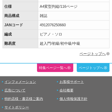
仕様
A4変型判縦/116ページ
商品構成
雑誌
JANコード
4912076250660
編成
ピアノ・ソロ
難易度
超入門/初級/初中級/中級
ページトップへ
特集ページ一覧へ
ページトップへ
インフォメーション
お客様サポート
広告について
会社概要
特約店様・書店様ご案内
個人情報保護方針
サイトポリシー