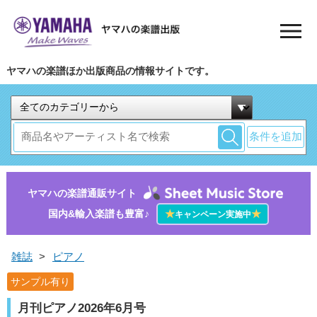
ヤマハの楽譜ほか出版商品の情報サイトです。
条件を追加
ヤマハの楽譜通販サイト
国内&輸入楽譜も豊富♪
★
★
キャンペーン実施中
雑誌
>
ピアノ
サンプル有り
月刊ピアノ2026年6月号