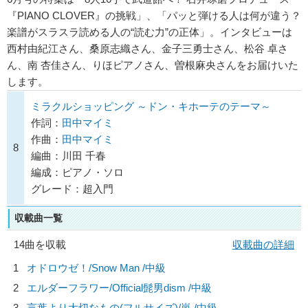
『PIANO CLOVER』の挑戦」、「パッと弾ける人は何が違う？
楽譜がスラスラ読める人の“読む力”の正体」。インタビューは
西村由紀江さん、桑原志織さん、金子三勇士さん、松谷 卓さ
ん、南 杏佳さん、りほピアノさん、曽根麻央さんをお届けいた
します。
ミラクルショッピング ～ドン・キホーテのテーマ～
作詞：
田中マイミ
作曲：
田中マイミ
8
編曲：川田 千春
編成：ピアノ・ソロ
グレード：超入門
収載曲一覧
14曲を収載
収載曲の詳細
1
オドロウゼ！/
Snow Man
/中級
2
エルダーフラワー/
Official髭男dism
/中級
3
言葉より大切なもの(フルサイズ)/
嵐
/中級