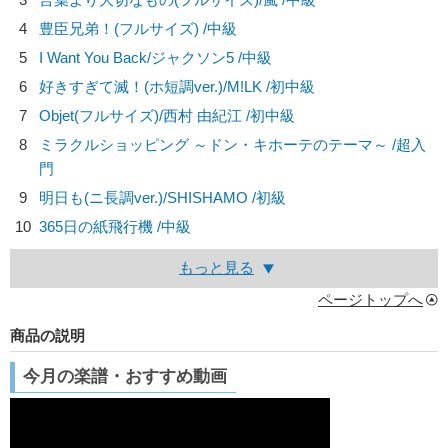
4
豊臣兄弟！(フルサイズ) /中級
5
I Want You Back/
ジャクソン5
/中級
6
好きすぎて滅！(ホ短調ver.)/
M!LK
/初中級
7
Objet(フルサイズ)/
西村 由紀江
/初中級
8
ミラクルショッピング ～ドン・キホーテのテーマ～ /超入
門
9
明日も(ニ長調ver.)/
SHISHAMO
/初級
10
365日の紙飛行機 /中級
もっと見る
ページトップへ
商品の説明
今月の楽譜・おすすめ動画