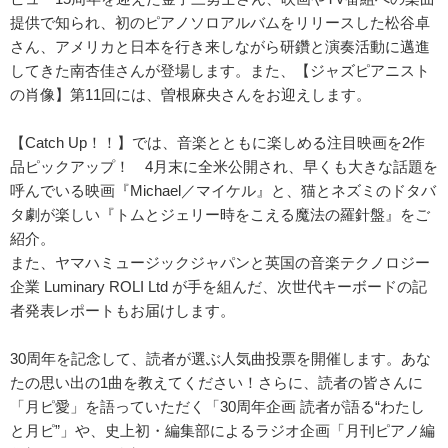
提供で知られ、初のピアノソロアルバムをリリースした松谷卓
さん、アメリカと日本を行き来しながら研鑽と演奏活動に邁進
してきた南杏佳さんが登場します。また、【ジャズピアニスト
の肖像】第11回には、曽根麻央さんをお迎えします。
【Catch Up！！】では、音楽とともに楽しめる注目映画を2作
品ピックアップ！ 4月末に全米公開され、早くも大きな話題を
呼んでいる映画『Michael／マイケル』と、猫とネズミのドタバ
タ劇が楽しい『トムとジェリー時をこえる魔法の羅針盤』をご
紹介。
また、ヤマハミュージックジャパンと英国の音楽テクノロジー
企業 Luminary ROLI Ltd が手を組んだ、次世代キーボードの記
者発表レポートもお届けします。
30周年を記念して、読者が選ぶ人気曲投票を開催します。あな
たの思い出の1曲を教えてください！さらに、読者の皆さんに
「月ピ愛」を語っていただく「30周年企画 読者が語る“わたし
と月ピ”」や、史上初・編集部によるラジオ企画「月刊ピアノ編