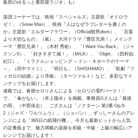
集部のゆるっと裏部屋ラジオ」も♪
楽譜コーナーでは、映画『スペシャルズ』主題歌「オドロウ
ゼ！」（Snow Man）、映画『人はなぜラブレターを書くの
か』主題歌「エルダーフラワー」（Official髭男dism）、「言葉
より大切なもの」（嵐）、大河ドラマ『豊臣兄弟！』メインテ
ーマ「豊臣兄弟！」（木村 秀彬）、「I Want You Back」（ジャ
クソン5）、「好きすぎて滅！」（M!LK）、「Objet」（西村由
紀江）、「ミラクルショッピング ～ドン・キホーテのテーマ
～」（田中マイミ）、「明日も」（SHISHAMO）、「歌劇『フ
ィガロの結婚』より序曲」（モーツァルト）など、多彩なライ
ンナップをお届けします。
連載では、春畑セロリさんによる〈セロリの電Pパーク！〉
で、「傘がない」（井上陽水）を掲載。事務員Gさんは「最後
の雨」（中西保志）、ござさんは「ノクターン 第2番 Op.9-
2（ジャズ・ワルツふう）」（ショパン）、ずっしーさんのアレ
ンジによる「365日の紙飛行機」。今月も最新ヒットから人気
の定番曲まで、魅力満載の楽曲を初級・中級・上級の幅広いア
レンジでお届けします！