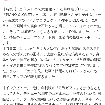
【特集1】は「8人16手で武道館へ！ 石井琢磨プロデュース
『PIANO CLOVER』の挑戦」。石井琢磨さんが手がける、4台
8人編成の大型ピアノプロジェクト『PIANO CLOVER』に注
目！ 企画誕生の裏側や石井さんが語るメンバーそれぞれの魅
力、そして“武道館”という大きな夢について伺いました。さら
に、待望のデビューコンサート初日昼公演の模様もレポートし
ます。
【特集2】は「パッと弾ける人は何が違う？ 楽譜がスラスラ読
める人の“読む力”の正体」。楽譜を見ながら演奏するとき、身
体のなかでは何が起きているのでしょうか？ 初見演奏の研究
者・安達真由美先生に“読んで弾く力”を伸ばすコツを伺いまし
た。さらに、「ガチ初見」動画で話題のりほピアノさんにも、
初見力アップの秘訣を聞きました。
【インタビュー】では、創刊以来『月刊ピアノ』と歩みをとも
にしてきた、デビュー40周年の西村由紀江、昨年のショパン国
際ピアノコンクールで第4位に輝いた桑原志織さん、今年日本デ
ビュー15周年を迎えた金子三勇士さん、映画やTV番組への楽曲