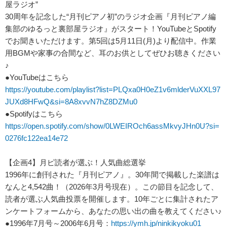
屋ラジオ”
30周年を記念した“月刊ピアノ初”のラジオ企画『月刊ピアノ編
集部のゆるっと裏部屋ラジオ』がスタート！YouTubeとSpotify
でお聞きいただけます。第5回は5月11日(月)より配信中。作業
用BGMや家事の合間など、耳のお供としてぜひお聴きください
♪
●YouTubeはこちら
https://youtube.com/playlist?list=PLQxa0H0eZ1v6mlderVuXXL97
JUXd8HFwQ&si=8A8xvvN7hZ8DZMu0
●Spotifyはこちら
https://open.spotify.com/show/0LWEIROch6assMkvyJHn0U?si=
0276fc122ea14e72
【企画4】月ピ読者が選ぶ！人気曲総選挙
1996年に創刊された『月刊ピアノ』。30年間で掲載した楽譜は
なんと4,542曲！（2026年3月号現在）。この節目を記念して、
読者が選ぶ人気曲投票を開催します。10年ごとに集計されたア
ンケートフォームから、あなたの思い出の曲を教えてください♪
●1996年7月号～2006年6月号：
https://ymh.jp/ninkikyoku01