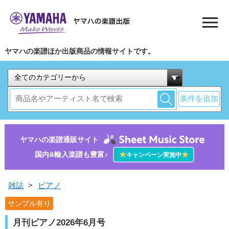
ヤマハの楽譜ほか出版商品の情報サイトです。
条件を追加
ヤマハの楽譜通販サイト
国内&輸入楽譜も豊富♪
★
★
キャンペーン実施中
雑誌
>
ピアノ
サンプル有り
月刊ピアノ2026年6月号