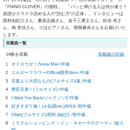
『PIANO CLOVER』の挑戦」、「パッと弾ける人は何が違う？
楽譜がスラスラ読める人の“読む力”の正体」。インタビューは
西村由紀江さん、桑原志織さん、金子三勇士さん、松谷 卓さ
ん、南 杏佳さん、りほピアノさん、曽根麻央さんをお届けいた
します。
収載曲一覧
14曲を収載
収載曲の詳細
1
オドロウゼ！/
Snow Man
/中級
2
エルダーフラワー/
Official髭男dism
/中級
3
言葉より大切なもの(フルサイズ)/
嵐
/中級
4
豊臣兄弟！(フルサイズ) /中級
5
I Want You Back/
ジャクソン5
/中級
6
好きすぎて滅！(ホ短調ver.)/
M!LK
/初中級
7
Objet(フルサイズ)/
西村 由紀江
/初中級
8
ミラクルショッピング ～ドン・キホーテのテーマ～ /超入
門