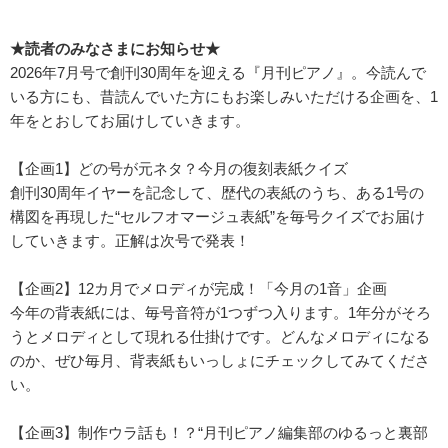
★読者のみなさまにお知らせ★
2026年7月号で創刊30周年を迎える『月刊ピアノ』。今読んで
いる方にも、昔読んでいた方にもお楽しみいただける企画を、1
年をとおしてお届けしていきます。
【企画1】どの号が元ネタ？今月の復刻表紙クイズ
創刊30周年イヤーを記念して、歴代の表紙のうち、ある1号の
構図を再現した“セルフオマージュ表紙”を毎号クイズでお届け
していきます。正解は次号で発表！
【企画2】12カ月でメロディが完成！「今月の1音」企画
今年の背表紙には、毎号音符が1つずつ入ります。1年分がそろ
うとメロディとして現れる仕掛けです。どんなメロディになる
のか、ぜひ毎月、背表紙もいっしょにチェックしてみてくださ
い。
【企画3】制作ウラ話も！？“月刊ピアノ編集部のゆるっと裏部