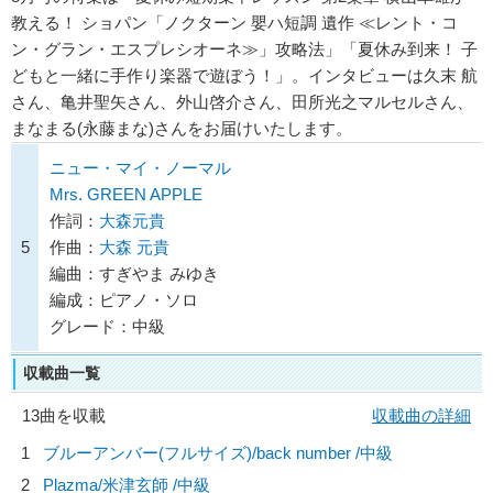
教える！ ショパン「ノクターン 嬰ハ短調 遺作 ≪レント・コ
ン・グラン・エスプレシオーネ≫」攻略法」「夏休み到来！ 子
どもと一緒に手作り楽器で遊ぼう！」。インタビューは久末 航
さん、亀井聖矢さん、外山啓介さん、田所光之マルセルさん、
まなまる(永藤まな)さんをお届けいたします。
ニュー・マイ・ノーマル
Mrs. GREEN APPLE
作詞：
大森元貴
5
作曲：
大森 元貴
編曲：すぎやま みゆき
編成：ピアノ・ソロ
グレード：中級
収載曲一覧
13曲を収載
収載曲の詳細
1
ブルーアンバー(フルサイズ)/
back number
/中級
2
Plazma/
米津玄師
/中級