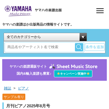
ヤマハの楽譜ほか出版商品の情報サイトです。
条件を追加
ヤマハの楽譜通販サイト
国内&輸入楽譜も豊富♪
★
★
キャンペーン実施中
雑誌
>
ピアノ
サンプル有り
月刊ピアノ2025年8月号