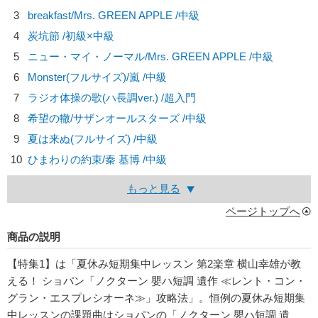
3
breakfast/
Mrs. GREEN APPLE
/中級
4
炭坑節 /初級×中級
5
ニュー・マイ・ノーマル/
Mrs. GREEN APPLE
/中級
6
Monster(フルサイズ)/
嵐
/中級
7
ラジオ体操の歌(ハ長調ver.) /超入門
8
希望の轍/
サザンオールスターズ
/中級
9
夏は来ぬ(フルサイズ) /中級
10
ひまわりの約束/
秦 基博
/中級
もっと見る
ページトップへ
商品の説明
【特集1】は「夏休み短期集中レッスン 第2楽章 横山幸雄が教
える！ ショパン「ノクターン 嬰ハ短調 遺作 ≪レント・コン・
グラン・エスプレシオーネ≫」攻略法」。恒例の夏休み短期集
中レッスンの課題曲はショパンの「ノクターン 嬰ハ短調 遺