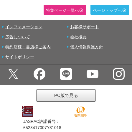
特集ページ一覧へ
ページトップへ
インフォメーション
お客様サポート
広告について
会社概要
特約店様・書店様ご案内
個人情報保護方針
サイトポリシー
PC版で見る
JASRAC許諾番号：
6523417007Y31018