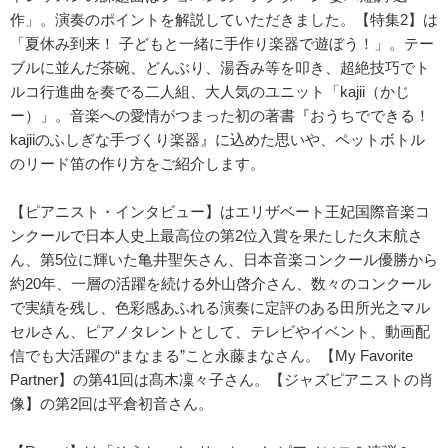
作」。演奏のポイントを解説していただきました。【特集2】は
「夏休み到来！ 子どもと一緒に手作り楽器で遊ぼう！」。テー
ブルに並んだ茶碗、どんぶり、湯呑み等を叩き、超絶技巧でト
ルコ行進曲を奏でる二人組、大人気のユニット「kajii（かじ
ー）」。音楽への愛情がつまった初の著書『おうちでできる！
kajiiのふしぎな手づくり楽器』に込めた思いや、ペットボトル
のリード笛の作り方をご紹介します。
【ピアニスト・インタビュー】はエリザベート王妃国際音楽コ
ンクールで日本人史上最高位の第2位入賞を果たした久末航さ
ん、第5位に輝いた亀井聖矢さん、日本音楽コンクール優勝から
約20年、一層の活躍を続ける外山啓介さん、数々のコンクール
で実績を残し、色彩感あふれる演奏に定評のある田所光之マル
セルさん、ピアノタレントとして、テレビやイベント、動画配
信でも大活躍の“まなまる”こと永藤まなさん。【My Favorite
Partner】の第41回は髙木凜々子さん。【ジャズピアニストの肖
像】の第2回は平倉初音さん。