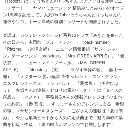
【Report】は「そうちゃん×りっちゃん ピアノソロ＆連弾ミニ
コンサート」。ヤマハミュージック 横浜みなとみらいのオープ
ン1周年を記念して、人気YouTuberそうちゃんとりっちゃんの
連弾やソロ、トーク満載の特別コンサートが開催されました。
楽譜は、カンテレ・フジテレビ系月10ドラマ『あなたを奪った
その日から』主題歌「ブルーアンバー」（back number）、
「Plazma」（米津玄師）、ニュース情報番組『サン！シャイ
ン』テーマソング「breakfast」（Mrs. GREEN APPLE）、「炭
坑節」、「ニュー・マイ・ノーマル」（Mrs. GREEN
APPLE）、「Monster」（嵐）、「ラジオ体操の歌」（藤山一
郎）、「ノクターン 嬰ハ短調 遺作 ≪レント・コン・グラン・
エスプレシオーネ≫」（ショパン）、「愛燦燦」（美空ひば
り）、春畑さんの連載＜セロリの電Pパーク！＞ は「タイスの
瞑想曲」（マスネ）、事務員Gさんの連載アレンジは「ひまわ
りの約束」（秦 基博）、ずっしーさんのアレンジによる「希望
の轍」（サザンオールスターズ）、ござさんの連載は「夏は来
ぬ」。今月も最新ヒットから人気の定番曲まで、魅力満載の楽
曲を初級・中級・上級の幅広いアレンジでお届けします！