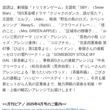
楽譜は、劇場版『トリリオンゲーム』主題歌「SBY」（Snow
Man）、TBS系金曜ドラマ『クジャクのダンス、誰が見た？』
主題歌「エルフ」（Ado）、映画『野生の島のロズ』スペシャ
ルソング「AlwayS」（NiziU）、「フラワーメドレー」、「僕
のこと」（Mrs. GREEN APPLE）、「証城寺の狸囃子」、「ル
パン三世のテーマ（ジャズ・アレンジ）」、「茶色の小瓶（ジ
ャズ・アレンジ連弾）」、「コロブチカ」、「弦楽四重奏曲 第
67番「ひばり」第1楽章より」（ハイドン）、春畑さんの連載
＜セロリの電Pパーク！＞ は「SOMEBODY STOLE MY
GAL（新喜劇より）」、事務員Gさんの連載アレンジは「中央
フリーウェイ」（松任谷由実（荒井由実））、ずっしーさんの
アレンジによる「歌うたいのバラッド」（斉藤和義）、ござさ
んの連載は「ハッピー・バースデイ・トゥ・ユー」。今月も最
新ヒットから人気の定番曲まで、魅力満載の楽曲を初級・中
級・上級の幅広いアレンジでお届けします！
>>月刊ピアノ 2025年4月号のご案内<<
https://www.ymm.co.jp/magazine/piano/202504.php