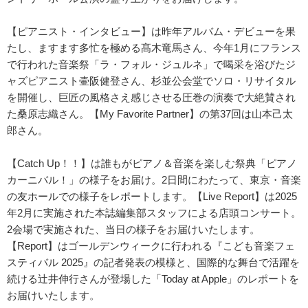
【ピアニスト・インタビュー】は昨年アルバム・デビューを果
たし、ますます多忙を極める髙木竜馬さん、今年1月にフランス
で行われた音楽祭「ラ・フォル・ジュルネ」で喝采を浴びたジ
ャズピアニスト壷阪健登さん、杉並公会堂でソロ・リサイタル
を開催し、巨匠の風格さえ感じさせる圧巻の演奏で大絶賛され
た桑原志織さん。【My Favorite Partner】の第37回は山本己太
郎さん。
【Catch Up！！】は誰もがピアノ＆音楽を楽しむ祭典「ピアノ
カーニバル！」の様子をお届け。2日間にわたって、東京・音楽
の友ホールでの様子をレポートします。【Live Report】は2025
年2月に実施された本誌編集部スタッフによる店頭コンサート。
2会場で実施された、当日の様子をお届けいたします。
【Report】はゴールデンウィークに行われる『こども音楽フェ
スティバル 2025』の記者発表の模様と、国際的な舞台で活躍を
続ける辻井伸行さんが登場した「Today at Apple」のレポートを
お届けいたします。