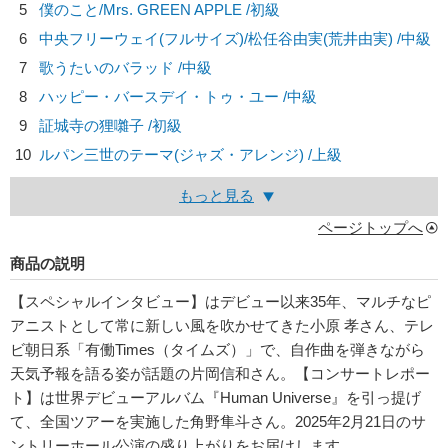
5
僕のこと/
Mrs. GREEN APPLE
/初級
6
中央フリーウェイ(フルサイズ)/
松任谷由実(荒井由実)
/中級
7
歌うたいのバラッド /中級
8
ハッピー・バースデイ・トゥ・ユー /中級
9
証城寺の狸囃子 /初級
10
ルパン三世のテーマ(ジャズ・アレンジ) /上級
もっと見る
ページトップへ
商品の説明
【スペシャルインタビュー】はデビュー以来35年、マルチなピ
アニストとして常に新しい風を吹かせてきた小原 孝さん、テレ
ビ朝日系「有働Times（タイムズ）」で、自作曲を弾きながら
天気予報を語る姿が話題の片岡信和さん。【コンサートレポー
ト】は世界デビューアルバム『Human Universe』を引っ提げ
て、全国ツアーを実施した角野隼斗さん。2025年2月21日のサ
ントリーホール公演の盛り上がりをお届けします。