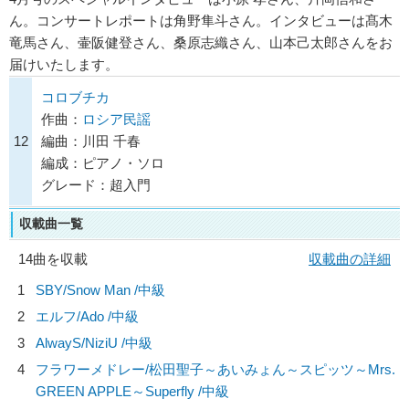
ん。コンサートレポートは角野隼斗さん。インタビューは髙木
竜馬さん、壷阪健登さん、桑原志織さん、山本己太郎さんをお
届けいたします。
コロブチカ
作曲：
ロシア民謡
12
編曲：川田 千春
編成：ピアノ・ソロ
グレード：超入門
収載曲一覧
14曲を収載
収載曲の詳細
1
SBY/
Snow Man
/中級
2
エルフ/
Ado
/中級
3
AlwayS/
NiziU
/中級
4
フラワーメドレー/
松田聖子～あいみょん～スピッツ～Mrs.
GREEN APPLE～Superfly
/中級