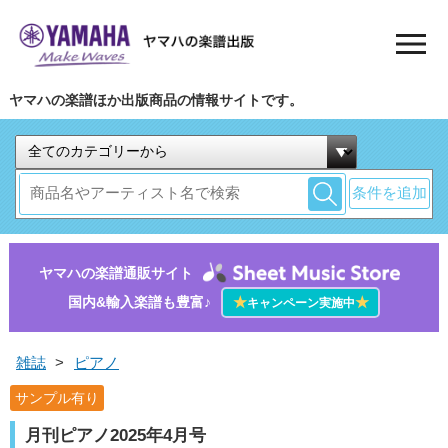
ヤマハの楽譜ほか出版商品の情報サイトです。
条件を追加
ヤマハの楽譜通販サイト
国内&輸入楽譜も豊富♪
★
★
キャンペーン実施中
雑誌
>
ピアノ
サンプル有り
月刊ピアノ2025年4月号