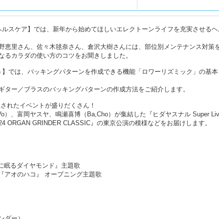
ヘルスケア】では、新年から始めてほしいエレクトーンライフを充実させるヘ
野恵里さん、佐々木毬奈さん、倉沢大樹さんには、部位別メンテナンス対策
なるカラダの使い方のコツをお聞きしました。
う】では、バッキングパターンを作成できる機能「ロワーリズミック」の基本
ギター／ブラスのバッキングパターンの作成方法をご紹介します。
催されたイベントが盛りだくさん！
,Vo）、富岡ヤスヤ、鳴瀬喜博（Ba,Cho）が集結した『ヒダヤスナル Super Li
 ORGAN GRINDER CLASSIC』の東京公演の模様などをお届けします。
『海に眠るダイヤモンド』主題歌
TVアニメ『アオのハコ』 オープニング主題歌
ンダー）