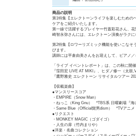
商品の説明
第1特集【エレクトーンライフを楽しむための
ケアをご紹介いたします。
第一線で活躍するプレイヤー竹蓋彩花さん、花
崎智永弥さんには、エレクトーン演奏がラクに
第2特集【ロワーリズミック機能を使いこなそ
びます。
講師には平倉由美さんをお迎えして、ピアノ／
「ライブ イベントレポート」は、この秋に開
『窪田宏 LIVE AT MIKI』、ヒダノ修一（太鼓
『鷹野雅史 エレクトーン リサイタルツアー 2024
【収載楽曲】
●マンスリースコア
・EMPIRE（Snow Man）
・ねっこ（King Gnu） *TBS系 日曜劇場
・Same Blue（Official髭男dism） *
●リクエスト
・MONKEY MAGIC（ゴダイゴ）
・人生の扉（竹内まりや）
●洋楽・名曲コレクション
・ハッピー・バースデイ（スティーヴィー・ワ