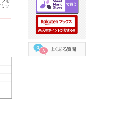
イフを
ズミッ