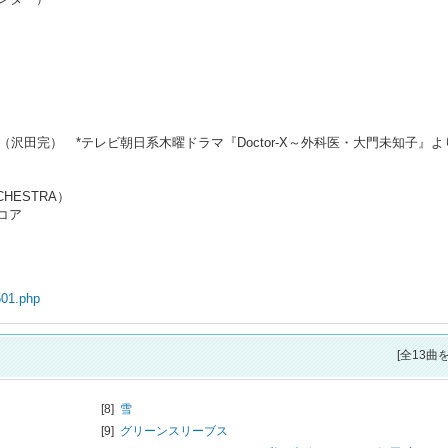
しないので（沢田完） *テレビ朝日系木曜ドラマ『Doctor-X～外科医・大門未知子』よ
RCHESTRA）
コア
501.php
[全13曲
[8]
雪
[9]
グリーンスリーブス