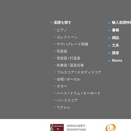
楽譜を探す
輸入楽譜特
ピアノ
書籍
エレクトーン
雑誌
ヤマハグレード関連
文具
弦楽器
講座
管楽器 / 打楽器
Muma
吹奏楽 / 器楽合奏
フルスコア / スタディスコア
合唱 / ボーカル
ギター
ベース / ドラム / キーボード
バンドスコア
ウクレレ
JASRAC許諾番号：
6523417007Y31018