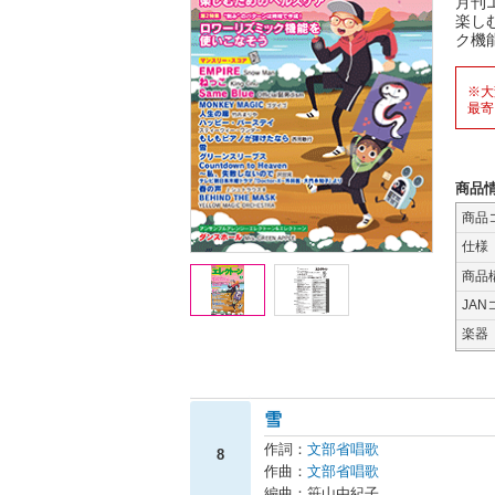
月刊
楽し
ク機
※大
最寄
商品
商品
仕様
商品
JAN
楽器
雪
作詞：
文部省唱歌
8
作曲：
文部省唱歌
編曲：笹山由紀子