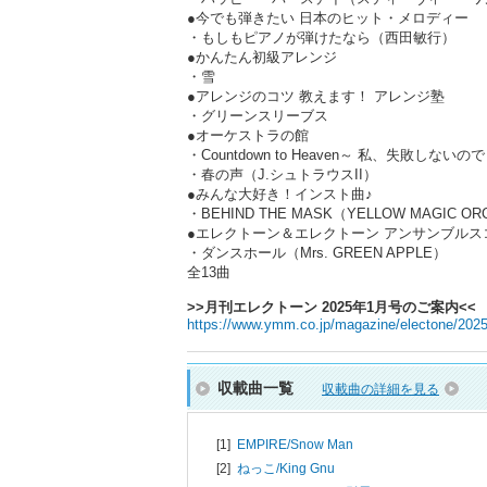
●今でも弾きたい 日本のヒット・メロディー
・もしもピアノが弾けたなら（西田敏行）
●かんたん初級アレンジ
・雪
●アレンジのコツ 教えます！ アレンジ塾
・グリーンスリーブス
●オーケストラの館
・Countdown to Heaven～ 私、失敗
・春の声（J.シュトラウスII）
●みんな大好き！インスト曲♪
・BEHIND THE MASK（YELLOW MAGIC O
●エレクトーン＆エレクトーン アンサンブルス
・ダンスホール（Mrs. GREEN APPLE）
全13曲
>>月刊エレクトーン 2025年1月号のご案内<<
https://www.ymm.co.jp/magazine/electone/202
収載曲一覧
収載曲の詳細を見る
[1]
EMPIRE/
Snow Man
[2]
ねっこ/
King Gnu