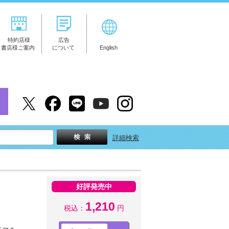
特約店様
広告
書店様ご案内
について
English
詳細検索
好評発売中
1,210
税込：
円