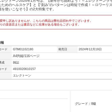
エレクトーン2025年1月号は、【新年から始めよう！～エレクトーンラ
むためのヘルスケア】と【“刻み”のパターンは時短で作成！～ロワーリ
能を使いこなそう】の2大特集です。
変申し訳ありませんが、こちらの商品は弊社品切れ中でございます。
りの楽器店または書店などに在庫がある場合もございます。
情報
コード
GTM01102180
発売日
2024年12月19日
A4判縦/116ページ
構成
雑誌
コード
4910020610157
エレクトーン
グレード：8級