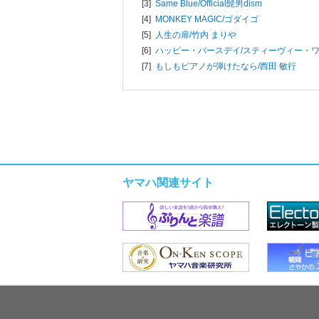
[3]
Same Blue/
Official髭男dism
[4]
MONKEY MAGIC/
ゴダイゴ
[5]
人生の扉/
竹内 まりや
[6]
ハッピー・バースデイ/
スティーヴィー・
[7]
もしもピアノが弾けたなら/
西田 敏行
ヤマハ関連サイト