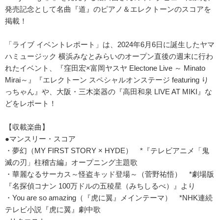
発売記念として名曲『道』のピアノ＆エレクトーンのスコアを
掲載！
「ライブ イベントレポート」は、2024年6月6日に誕生したヤマ
ハミュージック 横浜みなとみらいのオープン直後の週末に行わ
れたイベント、『窪田宏×富岡ヤスヤ Electone Live ～ Minato
Mirai～』『エレクトーン スペシャルオンステージ featuring り
っちゃん』や、大阪・三木楽器の『高田和泉 LIVE AT MIKI』な
どをレポート！
【収載楽曲】
●マンスリー・スコア
・夢幻（MY FIRST STORY × HYDE） *『テレビアニメ「鬼
滅の刃」柱稽古編』オープニング主題歌
・華麗なるサーカス～怪盗キッド登場～（菅野祐悟） *劇場版
『名探偵コナン 100万ドルの五稜星（みちしるべ）』より
・You are so amazing（『虎に翼』メインテーマ） *NHK連続
テレビ小説『虎に翼』劇中歌