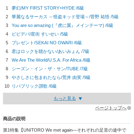
1
夢幻/
MY FIRST STORY×HYDE
/6級
2
華麗なるサーカス ～怪盗キッド登場～/
菅野 祐悟
/5級
3
You are so amazing (『虎に翼』メインテーマ) /6級
4
ビビデバ/
星街 すいせい
/5級
5
プレゼント/
SEKAI NO OWARI
/6級
6
君はロックを聴かない/
あいみょん
/7級
7
We Are The World/
U.S.A. For Africa
/6級
8
シーズン・イン・ザ・サン/
TUBE
/7級
9
やさしさに包まれたなら/
荒井 由実
/9級
10
リパブリック讃歌 /6級
もっと見る
ページトップへ
商品の説明
第1特集【UNITORO We met again―それぞれの足音の途中で