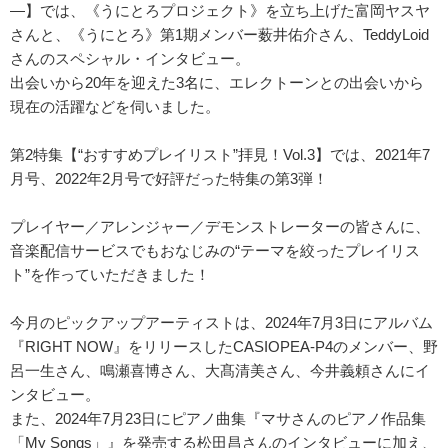
―】では、《うにとろプロジェクト》を立ち上げた富岡ヤスヤ
さんと、《うにとろ》第1期メンバー薮井佑介さん、TeddyLoid
さんのスペシャル・インタビュー。
出会いから20年を迎えた3名に、エレクトーンとの出会いから
現在の活躍などを伺いました。
第2特集【“おすすめプレイリスト”拝見！Vol.3】では、2021年7
月号、2022年2月号で好評だった特集の第3弾！
プレイヤー／アレンジャー／デモンストレーターの皆さんに、
音楽配信サービスでもおなじみの“テーマを絞ったプレイリス
ト”を作っていただきました！
今月のピックアップアーティストは、2024年7月3日にアルバム
『RIGHT NOW』をリリースしたCASIOPEA-P4のメンバー、野
呂一生さん、鳴瀬喜博さん、大髙清美さん、今井義頼さんにイ
ンタビュー。
また、2024年7月23日にピアノ曲集『マサさんのピアノ作品集
「My Songs」』を発売する松田昌さんのインタビューに加え、