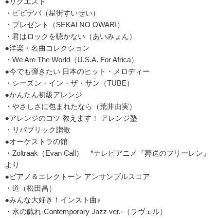
●リクエスト
・ビビデバ（星街すいせい）
・プレゼント（SEKAI NO OWARI）
・君はロックを聴かない（あいみょん）
●洋楽・名曲コレクション
・We Are The World（U.S.A. For Africa）
●今でも弾きたい 日本のヒット・メロディー
・シーズン・イン・ザ・サン（TUBE）
●かんたん初級アレンジ
・やさしさに包まれたなら（荒井由実）
●アレンジのコツ 教えます！ アレンジ塾
・リパブリック讃歌
●オーケストラの館
・Zoltraak（Evan Call） *テレビアニメ『葬送のフリーレン』
より
●ピアノ＆エレクトーン アンサンブルスコア
・道（松田昌）
●みんな大好き！インスト曲♪
・水の戯れ-Contemporary Jazz ver.-（ラヴェル）