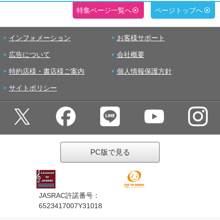
特集ページ一覧へ
ページトップへ
インフォメーション
お客様サポート
広告について
会社概要
特約店様・書店様ご案内
個人情報保護方針
サイトポリシー
PC版で見る
JASRAC許諾番号：
6523417007Y31018