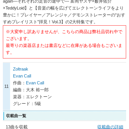
again―それぞれの足音の途中で― 富岡ヤスヤ×薮井佑介
×TeddyLoid】と【音楽の幅を広げてエレクトーンライフをより
豊かに！プレイヤー／アレンジャ／デモンストレーターの“おす
すめプレイリスト”拝見！Vol.3】の2大特集です。
※大変申し訳ありませんが、こちらの商品は弊社品切れ中で
ございます。
最寄りの楽器店または書店などに在庫がある場合もございま
す。
Zoltraak
Evan Call
作曲：
Evan Call
11
編曲：大木 裕一郎
楽器：エレクトーン
グレード：5級
収載曲一覧
13曲を収載
収載曲の詳細