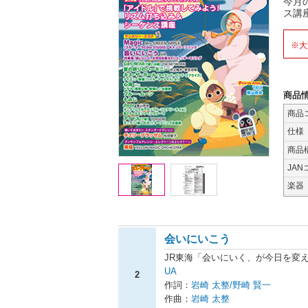
今月
ス講
※大
商品
商品
仕様
商品
JAN
楽器
会いにいこう
JR東海「会いにいく、が今日を変
UA
2
作詞：
岩崎 太整/野崎 賢一
作曲：
岩崎 太整