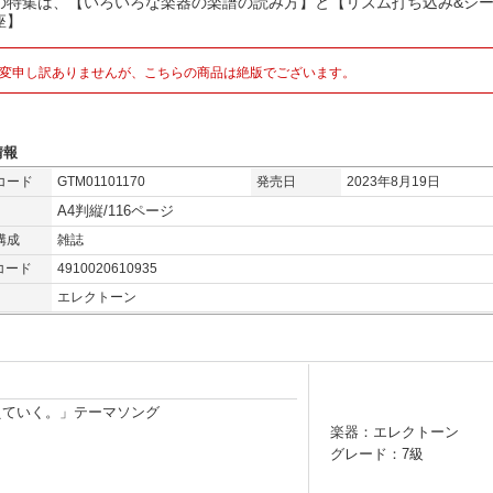
の特集は、【いろいろな楽器の楽譜の読み方】と【リズム打ち込み&シ
座】
変申し訳ありませんが、こちらの商品は絶版でございます。
情報
コード
GTM01101170
発売日
2023年8月19日
A4判縦/116ページ
構成
雑誌
コード
4910020610935
エレクトーン
えていく。」テーマソング
楽器：エレクトーン
グレード：7級