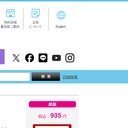
特約店様
広告
書店様ご案内
について
English
詳細検索
絶版
935
税込：
円