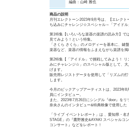
編曲：山崎 雅也
商品の説明
月刊エレクトーン2023年9月号は、【エレク
ち込みにチャレンジ☆スペシャル～「アイドル
第1特集【いろいろな楽器の楽譜の読み方】で
見てみよう！という特集。
「さくら さくら」のメロディーを基本に、鍵
楽器など、楽器の情報をふまえながら楽譜を掲
第2特集【「アイドル」で挑戦してみよう！ 
みにチャレンジ☆」のスペシャル版として、大人
げます。
販売用レジストデータを使用して「リズムの打
します。
今月のピックアップアーティストは、2023年8月
員にインタビュー。
また、2023年7月26日にシングル『door
奈央さんのインタビュー&特典映像で使用した『
「ライブ イベントレポート」は 、愛知県・名古屋芸
STAGE」の『鷹野雅史&AYAKI スペシャルコンサ
コンサート』などをレポート！