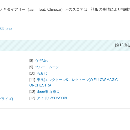
イアリー（asmi feat. Chinozo）＞のスコアは、諸般の事情により掲載
309.php
[全13曲
[8]
心得/
Uru
[9]
ブルー・ムーン
[10]
もみじ
[11]
東風(エレクトーン&エレクトーン)/
YELLOW MAGIC
ORCHESTRA
[12]
door/
東山 奈央
[13]
アイドル/
YOASOBI
プライズ)