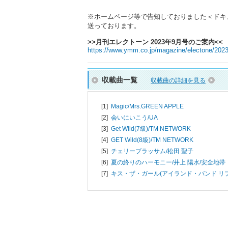
※ホームページ等で告知しておりました＜ドキメキダ
送っております。
>>月刊エレクトーン 2023年9月号のご案内<<
https://www.ymm.co.jp/magazine/electone/202
収載曲一覧
収載曲の詳細を見る
[1]
Magic/
Mrs.GREEN APPLE
[2]
会いにいこう/
UA
[3]
Get Wild(7級)/
TM NETWORK
[4]
GET Wild(8級)/
TM NETWORK
[5]
チェリーブラッサム/
松田 聖子
[6]
夏の終りのハーモニー/
井上 陽水/安全地帯
[7]
キス・ザ・ガール(アイランド・バンド リ