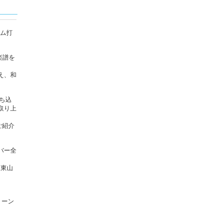
ズム打
楽譜を
え、和
ち込
取り上
ご紹介
ンバー全
、東山
トーン