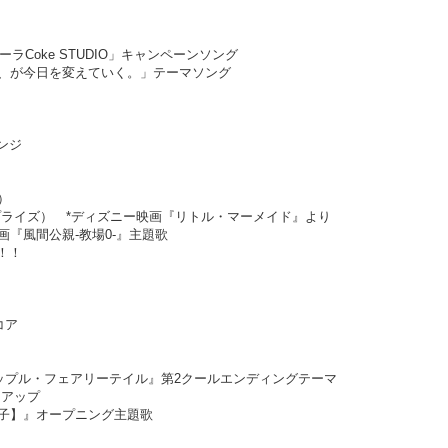
・コーラCoke STUDIO」キャンペーンソング
く、が今日を変えていく。」テーマソング
ンジ
）
プライズ） *ディズニー映画『リトル・マーメイド』より
画『風間公親-教場0-』主題歌
！！！
コア
ーアップル・フェアリーテイル』第2クールエンディングテーマ
イアップ
の子】』オープニング主題歌