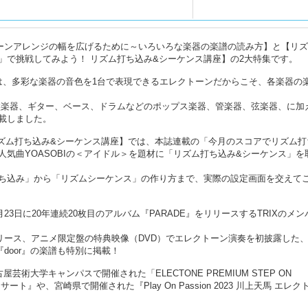
トーンアレンジの幅を広げるために～いろいろな楽器の楽譜の読み方】と【リ
」で挑戦してみよう！ リズム打ち込み&シーケンス講座】の2大特集です。
は、多彩な楽器の音色を1台で表現できるエレクトーンだからこそ、各楽器の
盤楽器、ギター、ベース、ドラムなどのポップス楽器、管楽器、弦楽器、に加
載しました。
リズム打ち込み&シーケンス講座】では、本誌連載の「今月のスコアでリズム打
気曲YOASOBIの＜アイドル＞を題材に「リズム打ち込み&シーケンス」を
ち込み」から「リズムシーケンス」の作り方まで、実際の設定画面を交えて
23日に20年連続20枚目のアルバム『PARADE』をリリースするTRIXのメ
』をリリース、アニメ限定盤の特典映像（DVD）でエレクトーン演奏を初披露した
door』の楽譜も特別に掲載！
術大学キャンパスで開催された「ELECTONE PREMIUM STEP ON
ート』や、宮崎県で開催された『Play On Passion 2023 川上天馬 エレク