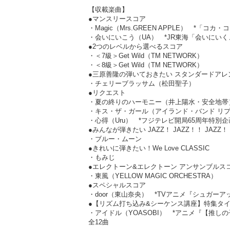
【収載楽曲】
●マンスリースコア
・Magic（Mrs.GREEN APPLE） *「コカ
・会いにいこう（UA） *JR東海「会いにい
●2つのレベルから選べるスコア
・＜7級＞Get Wild（TM NETWORK）
・＜8級＞Get Wild（TM NETWORK）
●三原善隆の弾いておきたい スタンダードアレ
・チェリーブラッサム（松田聖子）
●リクエスト
・夏の終りのハーモニー（井上陽水・安全地帯
・キス・ザ・ガール（アイランド・バンド リ
・心得（Uru） *フジテレビ開局65周年特別企
●みんなが弾きたい JAZZ！ JAZZ！！ JAZZ
・ブルー・ムーン
●きれいに弾きたい！We Love CLASSIC
・もみじ
●エレクトーン&エレクトーン アンサンブルス
・東風（YELLOW MAGIC ORCHESTRA）
●スペシャルスコア
・door（東山奈央） *TVアニメ『シュガ
●【リズム打ち込み&シーケンス講座】特集タ
・アイドル（YOASOBI） *アニメ『【推し
全12曲