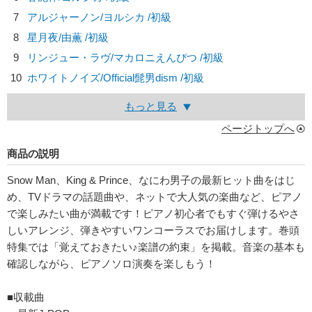
7
アルジャーノン/
ヨルシカ
/初級
8
星月夜/
由薫
/初級
9
リンジュー・ラヴ/
マカロニえんぴつ
/初級
10
ホワイトノイズ/
Official髭男dism
/初級
もっと見る
ページトップへ
商品の説明
Snow Man、King & Prince、なにわ男子の最新ヒット曲をはじ
め、TVドラマの話題曲や、ネットで大人気の楽曲など、ピアノ
で楽しみたい曲が満載です！ピアノ初心者でもすぐ弾けるやさ
しいアレンジ、弾きやすいワンコーラスでお届けします。巻頭
特集では「覚えておきたい♪楽譜の約束」を掲載。音楽の基本も
確認しながら、ピアノソロ演奏を楽しもう！
■収載曲