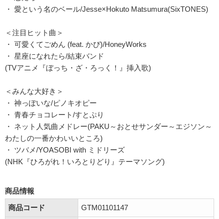
・ 愛という名のベール/Jesse×Hokuto Matsumura(SixTONES)
＜注目ヒット曲＞
・ 可愛くてごめん (feat. かぴ)/HoneyWorks
・ 星座になれたら/結束バンド
(TVアニメ『ぼっち・ざ・ろっく！』挿入歌)
＜みんな大好き＞
・ 神っぽいな/ピノキオピー
・ 青春チョコレート/すとぷり
・ ネット人気曲メドレー(PAKU～おとせサンダー～エジソン～
わたしの一番かわいいところ)
・ ツバメ/YOASOBI with ミドリーズ
(NHK『ひろがれ！いろとりどり』テーマソング)
商品情報
商品コード
GTM01101147