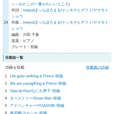
ン～わたしの一番かわいいところ)
作詞：
meiyo/ぼっちぼろまる/ケンモチヒデフミ/ヤマモト
ショウ
24
作曲：
meiyo/ぼっちぼろまる/ケンモチヒデフミ/ヤマモト
ショウ
編曲：川田 千春
楽器：ピアノ
グレード：初級
収載曲一覧
25曲を収載
収載曲の詳細
1
Life goes on/
King & Prince
/初級
2
We are young/
King & Prince
/初級
3
Special Kiss/
なにわ男子
/初級
4
タペストリー/
Snow Man
/初級
5
アドベンチャー/
YOASOBI
/初級
6
春泥棒/
ヨルシカ
/初級