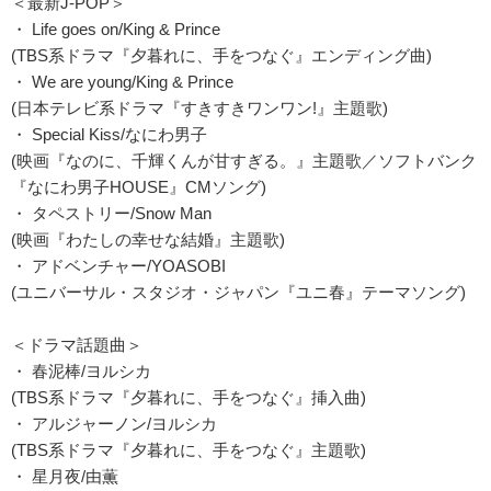
＜最新J-POP＞
・ Life goes on/King & Prince
(TBS系ドラマ『夕暮れに、手をつなぐ』エンディング曲)
・ We are young/King & Prince
(日本テレビ系ドラマ『すきすきワンワン!』主題歌)
・ Special Kiss/なにわ男子
(映画『なのに、千輝くんが甘すぎる。』主題歌／ソフトバンク
『なにわ男子HOUSE』CMソング)
・ タペストリー/Snow Man
(映画『わたしの幸せな結婚』主題歌)
・ アドベンチャー/YOASOBI
(ユニバーサル・スタジオ・ジャパン『ユニ春』テーマソング)
＜ドラマ話題曲＞
・ 春泥棒/ヨルシカ
(TBS系ドラマ『夕暮れに、手をつなぐ』挿入曲)
・ アルジャーノン/ヨルシカ
(TBS系ドラマ『夕暮れに、手をつなぐ』主題歌)
・ 星月夜/由薫