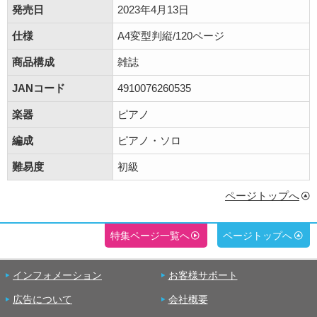
発売日
2023年4月13日
仕様
A4変型判縦/120ページ
商品構成
雑誌
JANコード
4910076260535
楽器
ピアノ
編成
ピアノ・ソロ
難易度
初級
ページトップへ
特集ページ一覧へ
ページトップへ
インフォメーション
お客様サポート
広告について
会社概要