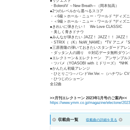
●リクエスト
・BoleroIV ～New Breath～（岡本知高）
●2つのレベルから選べるスコア
・＜6級＞ホール・ニュー・ワールド *ディズ
・＜9級＞ホール・ニュー・ワールド *ディズ
●きれいに弾きたい！ We Love CLASSIC
・美しく青きドナウ
●みんなが弾きたい JAZZ！ JAZZ！！ JAZZ
・STRIX（（K）NoW_NAME） *TV アニメ『S
●三原善隆の弾いておきたいスタンダードアレ
・ダッタン人の踊り ※対応データ無料ダウン
●エレクトーン＆エレクトーン アンサンブル
・ツバメ（YOASOBI with ミドリーズ） 
●かんたん初級アレンジ
・ひとりごつ～バンドVer.Ver.～（ハチワレ 
・ひつじのショーン
全12曲
>>月刊エレクトーン 2023年1月号のご案内<<
https://www.ymm.co.jp/magazine/electone/202
収載曲一覧
収載曲の詳細を見る