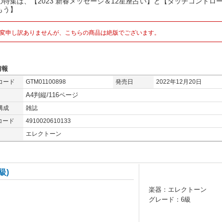
の特集は、【2023 新春メッセージ＆12星座占い】と【タッチコントロ
もう】
変申し訳ありませんが、こちらの商品は絶版でございます。
情報
コード
GTM01100898
発売日
2022年12月20日
A4判縦/116ページ
構成
雑誌
コード
4910020610133
エレクトーン
級)
楽器：エレクトーン
グレード：6級