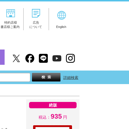
特約店様
広告
書店様ご案内
について
English
詳細検索
絶版
935
税込：
円