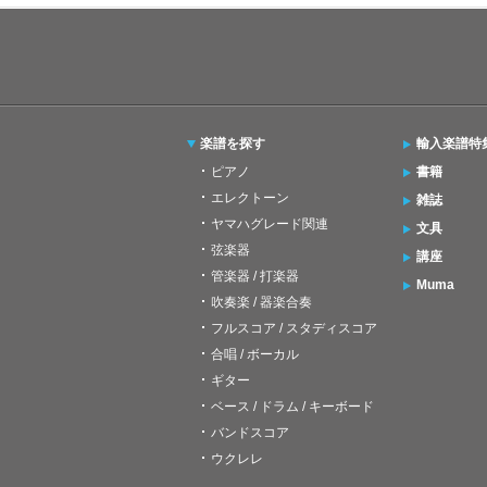
楽譜を探す
輸入楽譜特
ピアノ
書籍
エレクトーン
雑誌
ヤマハグレード関連
文具
弦楽器
講座
管楽器 / 打楽器
Muma
吹奏楽 / 器楽合奏
フルスコア / スタディスコア
合唱 / ボーカル
ギター
ベース / ドラム / キーボード
バンドスコア
ウクレレ