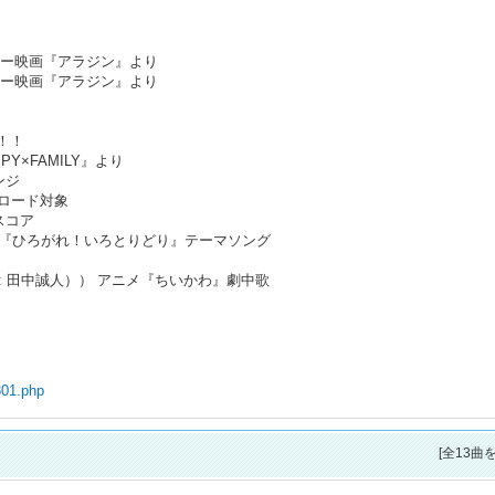
ニー映画『アラジン』より
ニー映画『アラジン』より
！！！
PY×FAMILY』より
ンジ
ロード対象
スコア
*NHK 『ひろがれ！いろとりどり』テーマソング
CV: 田中誠人）） アニメ『ちいかわ』劇中歌
301.php
[全13曲