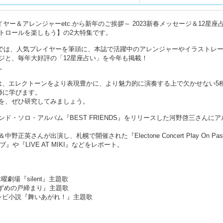
ヤー＆アレンジャーetc.から新年のご挨拶～ 2023新春メッセージ＆12星座
トロールを楽しもう】の2大特集です。
い】では、人気プレイヤーを筆頭に、本誌で活躍中のアレンジャーやイラストレ
ジと、毎年大好評の「12星座占い」を今年も掲載！
。
は、エレクトーンをより表現豊かに、より魅力的に演奏する上で欠かせない5
師に学びます。
を、ぜひ研究してみましょう。
ド・ソロ・アルバム『BEST FRIENDS』をリリースした河野啓三さんにア
んが出演し、札幌で開催された『Electone Concert Play On Pass
や『LIVE AT MIKI』などをレポート。
系木曜劇場『silent』主題歌
画『すずめの戸締まり』主題歌
連続テレビ小説『舞いあがれ！』主題歌