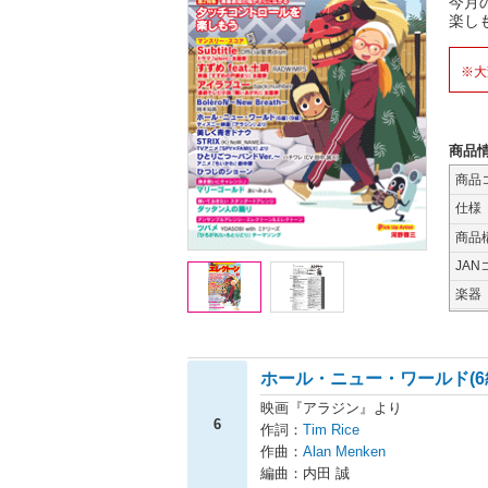
今月
楽し
※大
商品
商品
仕様
商品
JAN
楽器
ホール・ニュー・ワールド(6
映画『アラジン』より
6
作詞：
Tim Rice
作曲：
Alan Menken
編曲：内田 誠