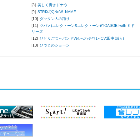
[8]
美しく青きドナウ
[9]
STRIX/
(K)NoW_NAME
[10]
ダッタン人の踊り
[11]
ツバメ(エレクトーン&エレクトーン)/
YOASOBI with ミド
リーズ
[12]
ひとりごつ～バンドVer.～/
ハチワレ(CV:田中 誠人)
[13]
ひつじのショーン