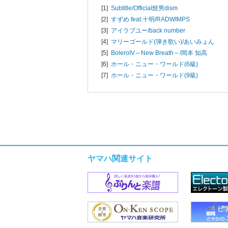
[1]
Subtitle/
Official髭男dism
[2]
すずめ feat.十明/
RADWIMPS
[3]
アイラブユー/
back number
[4]
マリーゴールド(弾き歌い)/
あいみょん
[5]
BoleroIV～New Breath～/
岡本 知高
[6]
ホール・ニュー・ワールド(6級)
[7]
ホール・ニュー・ワールド(9級)
ヤマハ関連サイト