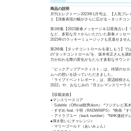
商品の説明
月刊エレクトーン2023年1月号は、【人気プレイ
と【演奏表現の幅がさらに広がる～タッチコン
第1特集【2023新春メッセージ＆12星座占
など、多彩な方々からいただいた新春メッセー
2023年のラッキーミュージックも見逃せません
第2特集【タッチコントロールを楽しもう】で
の“タッチコントロール”を、坂本有正さんを講
力が伝わる際の変化がもたらす多彩なサウンド
「ピックアップアーティスト」は、待望のセカン
ムへの想いを語っていただきました。
「ライブイベントレポート」は、渡辺睦樹さん＆中野正英さ
2022』や、おなじみの『月エレマンスリーライブ』
【収載楽曲】
●マンスリースコア
・Subtitle（Official髭男dism） *フジテレビ
・すずめ feat. 十明（RADWIMPS） *映
・アイラブユー（back number） *NHK
●弾き歌いにチャレンジ♪
・マリーゴールド（あいみょん）