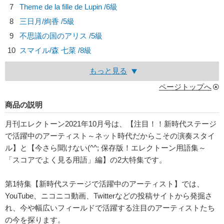
7
Theme de la fille de Lupin /6級
8
三日月/
絢香
/5級
9
不思議の国のアリス /5級
10
スマイル/
森 七菜
/8級
もっと見る
ページトップへ
商品の説明
月刊エレクトーン2021年10月号は、【注目！！新時代ステージ
で活躍中のアーティスト～ネット時代だからこその演奏スタイ
ル】と【今さら聞けない(^^; 保存版！エレクトーン用語集～
「スコアでよく見る用語」編】の2大特集です。
第1特集【新時代ステージで活躍中のアーティスト】では、
YouTube、ニコニコ動画、Twitterなどの投稿サイトから発掘さ
れ、今や幅広いフィールドで活躍する注目のアーティストたち
の今を探ります。