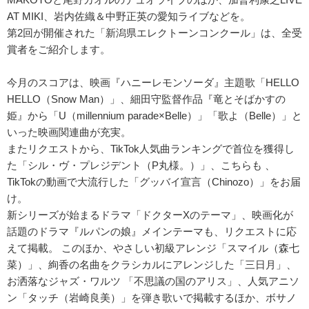
AT MIKI、岩内佐織＆中野正英の愛知ライブなどを。
第2回が開催された「新潟県エレクトーンコンクール」は、全受
賞者をご紹介します。
今月のスコアは、映画『ハニーレモンソーダ』主題歌「HELLO
HELLO（Snow Man）」、細田守監督作品『竜とそばかすの
姫』から「U（millennium parade×Belle）」「歌よ（Belle）」と
いった映画関連曲が充実。
またリクエストから、TikTok人気曲ランキングで首位を獲得し
た「シル・ヴ・プレジデント（P丸様。）」、こちらも 、
TikTokの動画で大流行した「グッバイ宣言（Chinozo）」をお届
け。
新シリーズが始まるドラマ「ドクターXのテーマ」、映画化が
話題のドラマ『ルパンの娘』メインテーマも、リクエストに応
えて掲載。 このほか、やさしい初級アレンジ「スマイル（森七
菜）」、絢香の名曲をクラシカルにアレンジした「三日月」、
お洒落なジャズ・ワルツ 「不思議の国のアリス」、人気アニソ
ン「タッチ（岩崎良美）」を弾き歌いで掲載するほか、ボサノ