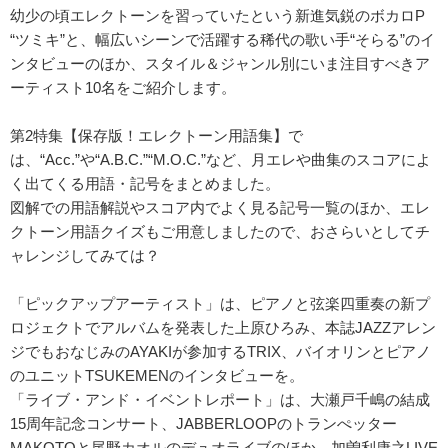
幼少の頃エレクトーンを習っていたという新進気鋭のボカロP
“ツミキ”と、幅広いシーンで活躍する稀代の歌い手“そらる”のイ
ンタビューのほか、スタイル＆ジャンル別にいま注目すべきア
ーティスト10名をご紹介します。
第2特集【保存版！エレクトーン用語集】で
は、“Acc.”や“A.B.C.”“M.O.C.”など、月エレや曲集のスコアによ
く出てくる用語・記号をまとめました。
図解での用語解説やスコア内でよく見る記号一覧のほか、エレ
クトーン用語クイズもご用意しましたので、おさらいとしてチ
ャレンジしてみては？
「ピックアップアーティスト」は、ピアノと弦楽四重奏の新プ
ロジェクトでアルバムを発表した上原ひろみ、本誌JAZZアレン
ジでもおなじみのAYAKIが参加するTRIX、バイオリンとピアノ
のユニットTSUKEMENのインタビューを。
「ライブ・アンド・イベントレポート」は、大瀬戸千嶋の結成
15周年記念コンサート、JABBERLOOPのトランぺッター
MAKOTOと尾野カオルのデュオライブのほか、加曽利康之LIVE