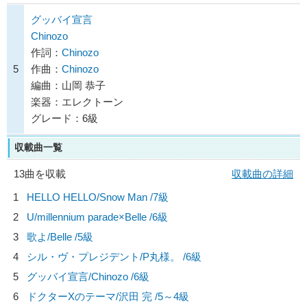
グッバイ宣言
Chinozo
作詞：
Chinozo
5
作曲：
Chinozo
編曲：山岡 恭子
楽器：エレクトーン
グレード：6級
収載曲一覧
13曲を収載
収載曲の詳細
1
HELLO HELLO/
Snow Man
/7級
2
U/
millennium parade×Belle
/6級
3
歌よ/
Belle
/5級
4
シル・ヴ・プレジデント/
P丸様。
/6級
5
グッバイ宣言/
Chinozo
/6級
6
ドクターXのテーマ/
沢田 完
/5～4級