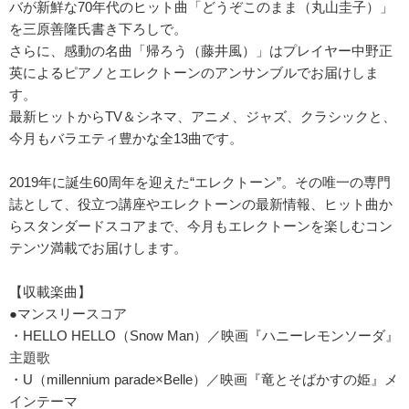
バが新鮮な70年代のヒット曲「どうぞこのまま（丸山圭子）」
を三原善隆氏書き下ろしで。
さらに、感動の名曲「帰ろう（藤井風）」はプレイヤー中野正
英によるピアノとエレクトーンのアンサンブルでお届けしま
す。
最新ヒットからTV＆シネマ、アニメ、ジャズ、クラシックと、
今月もバラエティ豊かな全13曲です。
2019年に誕生60周年を迎えた“エレクトーン”。その唯一の専門
誌として、役立つ講座やエレクトーンの最新情報、ヒット曲か
らスタンダードスコアまで、今月もエレクトーンを楽しむコン
テンツ満載でお届けします。
【収載楽曲】
●マンスリースコア
・HELLO HELLO（Snow Man）／映画『ハニーレモンソーダ』
主題歌
・U（millennium parade×Belle）／映画『竜とそばかすの姫』メ
インテーマ