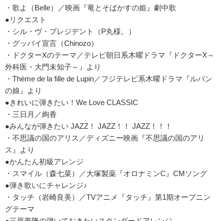
・歌よ（Belle）／映画『竜とそばかすの姫』劇中歌
●リクエスト
・シル・ヴ・プレジデント（P丸様。）
・グッバイ宣言（Chinozo）
・ドクターXのテーマ／テレビ朝日系木曜ドラマ『ドクターX～
外科医・大門未知子～』より
・Thème de la fille de Lupin／フジテレビ系木曜ドラマ『ルパン
の娘』より
●きれいに弾きたい！We Love CLASSIC
・三日月／絢香
●みんなが弾きたい JAZZ！ JAZZ！！ JAZZ！！！
・不思議の国のアリス／ディズニー映画『不思議の国のアリ
ス』より
●かんたん初級アレンジ
・スマイル（森七菜）／大塚製薬『オロナミンC』CMソング
●弾き歌いにチャレンジ♪
・タッチ（岩崎良美）／TVアニメ『タッチ』第1期オープニン
グテーマ
●三原善隆の弾いておきたいスタンダードアレンジ