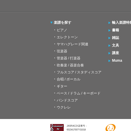
楽譜を探す
輸入楽譜特
ピアノ
書籍
エレクトーン
雑誌
ヤマハグレード関連
文具
弦楽器
講座
管楽器 / 打楽器
Muma
吹奏楽 / 器楽合奏
フルスコア / スタディスコア
合唱 / ボーカル
ギター
ベース / ドラム / キーボード
バンドスコア
ウクレレ
JASRAC許諾番号：
6523417007Y31018