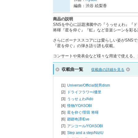
編曲：渋谷 絵梨香
商品の説明
SNSを中心に話題沸騰中の『うっせぇわ』『ドライフラ
将暉『星を仰ぐ』『虹』など音楽シーンを彩る
さらにボーナススコアには愛らしい姿がSNSで大人気
『星を仰ぐ』の弾き語り譜も収載。
コンサートや発表会など様々な用途で使える、
収載曲一覧
収載曲の詳細を見る
[1]
Universe/
Official髭男dism
[2]
ドライフラワー/
優里
[3]
うっせぇわ/
Ado
[4]
怪物/
YOASOBI
[5]
星を仰ぐ/
菅田 将暉
[6]
廻廻奇譚/
Eve
[7]
アンコール/
YOASOBI
[8]
Step and a step/
NiziU