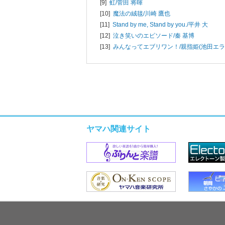
[9]
虹/
菅田 将暉
[10]
魔法の絨毯/
川崎 鷹也
[11]
Stand by me, Stand by you./
平井 大
[12]
泣き笑いのエピソード/
秦 基博
[13]
みんなってエブリワン！/
親指姫(池田エラ
ヤマハ関連サイト