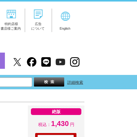
特約店様
広告
書店様ご案内
について
English
詳細検索
絶版
1,430
税込：
円