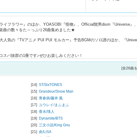
ワー』のほか、YOASOBI『怪物』、Official髭男dism『Universe』
楽曲の数々をた～っぷり26曲集めました★
の『TVアニメ PUI PUI モルカー』予告BGMのソロ譜のほか、『Univer
コスパ抜群の1冊です♪ぜひお楽しみください！
[全26曲
[14]
ST/
SixTONES
[15]
Grandeur/
Snow Man
[16]
青春病/
藤井 風
[17]
ユウレイ/
まふまふ
[18]
香水/
瑛人
[19]
Dynamite/
BTS
[20]
三文小説/
King Gnu
[21]
炎/
LiSA