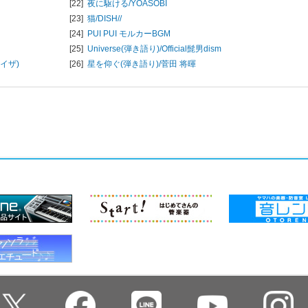
[22]
夜に駆ける/
YOASOBI
[23]
猫/
DISH//
[24]
PUI PUI モルカーBGM
[25]
Universe(弾き語り)/
Official髭男dism
イザ)
[26]
星を仰ぐ(弾き語り)/
菅田 将暉