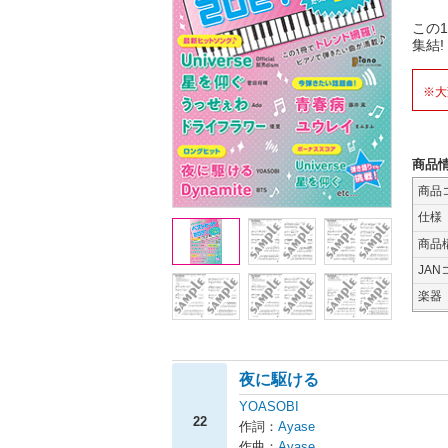
この
集結!
※大
商品
商品
仕様
商品
JAN
楽器
夜に駆ける
YOASOBI
22
作詞：
Ayase
作曲：
Ayase