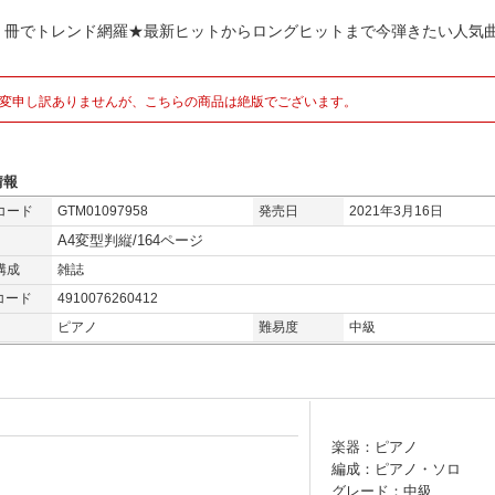
1 冊でトレンド網羅★最新ヒットからロングヒットまで今弾きたい人気
変申し訳ありませんが、こちらの商品は絶版でございます。
情報
コード
GTM01097958
発売日
2021年3月16日
A4変型判縦/164ページ
構成
雑誌
コード
4910076260412
ピアノ
難易度
中級
楽器：ピアノ
編成：ピアノ・ソロ
グレード：中級