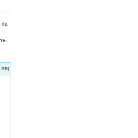
、菅田
se』
を収載]