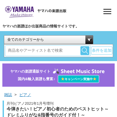
ヤマハの楽譜ほか出版商品の情報サイトです。
条件を追加
ヤマハの楽譜通販サイト
国内&輸入楽譜も豊富♪
★
★
キャンペーン実施中
雑誌
>
ピアノ
月刊ピアノ2021年1月号増刊
今弾きたい！ピアノ初心者のためのベストヒット～
ドレミふりがな&指番号のガイド付！～