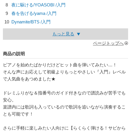
8
夜に駆ける/
YOASOBI
/入門
9
春を告げる/
yama
/入門
10
Dynamite/
BTS
/入門
もっと見る
ページトップへ
商品の説明
ピアノを始めたばかりだけどヒット曲を弾いてみたい…！
そんな声にお応えして初級よりもっとやさしい『入門』レベル
で人気曲をあつめました★
ドレミふりがな＆指番号のガイド付きなので譜読みが苦手でも
安心。
楽譜内には歌詞も入っているので歌詞を追いながら演奏するこ
とも可能です！
さらに手軽に楽しみたい人向けに【らくらく弾ける！サビから