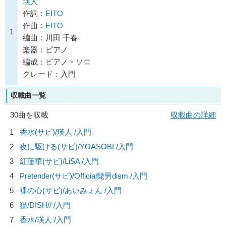
瑛人
作詞：
EITO
作曲：
EITO
1
編曲：川田 千春
楽器：ピアノ
編成：ピアノ・ソロ
グレード：入門
収載曲一覧
30曲を収載
収載曲の詳細
1
香水(サビ)/
瑛人
/入門
2
夜に駆ける(サビ)/
YOASOBI
/入門
3
紅蓮華(サビ)/
LiSA
/入門
4
Pretender(サビ)/
Official髭男dism
/入門
5
裸の心(サビ)/
あいみょん
/入門
6
猫/
DISH//
/入門
7
香水/
瑛人
/入門