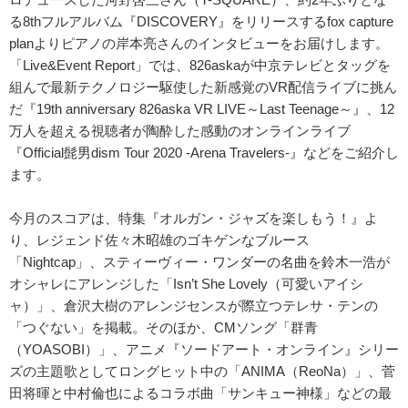
る8thフルアルバム『DISCOVERY』をリリースするfox capture
planよりピアノの岸本亮さんのインタビューをお届けします。
「Live&Event Report」では、826askaが中京テレビとタッグを
組んで最新テクノロジー駆使した新感覚のVR配信ライブに挑ん
だ『19th anniversary 826aska VR LIVE～Last Teenage～』、12
万人を超える視聴者が陶酔した感動のオンラインライブ
『Official髭男dism Tour 2020 -Arena Travelers-』などをご紹介し
ます。
今月のスコアは、特集『オルガン・ジャズを楽しもう！』よ
り、レジェンド佐々木昭雄のゴキゲンなブルース
「Nightcap」、スティーヴィー・ワンダーの名曲を鈴木一浩が
オシャレにアレンジした「Isn’t She Lovely（可愛いアイシ
ャ）」、倉沢大樹のアレンジセンスが際立つテレサ・テンの
「つぐない」を掲載。そのほか、CMソング「群青
（YOASOBI）」、アニメ『ソードアート・オンライン』シリー
ズの主題歌としてロングヒット中の「ANIMA（ReoNa）」、菅
田将暉と中村倫也によるコラボ曲「サンキュー神様」などの最