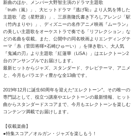
新曲のほか、メンバー大野智主演のドラマ主題歌
「truth（嵐）」、大ヒットドラマ『逃げ恥』より人気を博した
主題歌「恋（星野源）」、三原善隆氏書き下ろしアレンジ「駅
（竹内まりや）」、ディズニーの名作アニメ映画『ムーラン』
の美しい主題歌をオーケストラで奏でる「リフレクション」な
どの名曲を収載。また、公開中の同名映画よりエンディングテ
ーマ「糸（菅田将暉×石崎ひゅーい）」を弾き歌い、大人気
『鬼滅の刃』より主題歌「紅蓮華（LiSA）」はエレクトーン2
台のアンサンブルでお届けします。
最新ヒットからジャズ、スタンダード、テレビテーマ、アニメ
と、今月もバラエティ豊かな全13曲です。
2019年12月に誕生60周年を迎えた“エレクトーン”。その唯一の
専門誌として、役立つ講座やエレクトーンの最新情報、ヒット
曲からスタンダードスコアまで、今月もエレクトーンを楽しむ
コンテンツ満載でお届けします。
【収載楽曲】
●特集スコア／オルガン・ジャズを楽しもう！