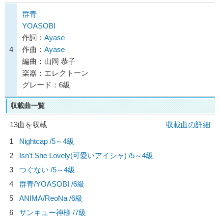
群青
YOASOBI
作詞：
Ayase
4
作曲：
Ayase
編曲：山岡 恭子
楽器：エレクトーン
グレード：6級
収載曲一覧
13曲を収載
収載曲の詳細
1
Nightcap /5～4級
2
Isn't She Lovely(可愛いアイシャ) /5～4級
3
つぐない /5～4級
4
群青/
YOASOBI
/6級
5
ANIMA/
ReoNa
/6級
6
サンキュー神様 /7級