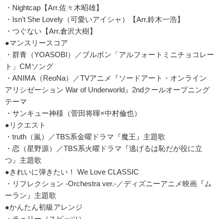
・Nightcap【Arr.佐々木昭雄】
・Isn’t She Lovely（可愛いアイシャ）【Arr.鈴木一浩】
・つぐない【Arr.倉沢大樹】
●マンスリースコア
・群青（YOASOBI）／ブルボン「アルフォートミニチョコレー
ト」CMソング
・ANIMA（ReoNa）／TVアニメ『ソードアート・オンライン
アリシゼーション War of Underworld』2ndクールオープニング
テーマ
・サンキュー神様（菅田将暉×中村倫也）
●リクエスト
・truth（嵐）／TBS系金曜ドラマ『魔王』主題歌
・恋（星野源）／TBS系火曜ドラマ『逃げるは恥だが役に立
つ』主題歌
●きれいに弾きたい！ We Love CLASSIC
・リフレクション -Orchestra ver.-／ディズニーアニメ映画『ム
ーラン』主題歌
●かんたん初級アレンジ
・チェリー（スピッツ）