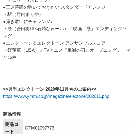
●三原善隆の弾いておきたい スタンダードアレンジ
・駅（竹内まりや）
●弾き歌いにチャレンジ♪
・糸（菅田将暉×石崎ひゅーい）／映画『糸』エンディングソ
ング
●エレクトーン＆エレクトーン アンサンブルスコア
・紅蓮華（LiSA）／TVアニメ『鬼滅の刃』オープニングテーマ
全13曲
>>月刊エレクトーン 2020年11月号のご案内<<
https://www.ymm.co.jp/magazine/electone/202011.php
商品情報
商品コ
GTM01097773
ード