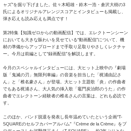
ャズ”を掘り下げました。佐々木昭雄・鈴木一浩・倉沢大樹の3
氏によるオリジナルアレンジスコアとインタビューも掲載し、
弾き応えも読み応えも満点です！
第2特集【知識ゼロからの動画配信】では、エレクトーンシーン
においても大きな賑わいを見せている“動画配信”について、機
材の準備からアップロードまで手取り足取りやさしくレクチャ
ー。今月は前編として“録画配信”を解説します。
今月のスペシャルインタビューには、大ヒット上映中の『劇場
版「鬼滅の刃」無限列車編』の音楽を担当した「梶浦由記さ
ん」と「椎名豪さん」が登場。大ヒット主題歌「炎」の作曲者
でもある梶浦さん、大人気の挿入歌「竈門炭治郎のうた」の作
曲者でエレクトーン経験者の椎名さんの言葉は、どれも必読で
す。
このほか、バンド脱退を発表し長年温めていたという企画“T-
SQUAREのセルフカバーアルバム”『Crème de la Crème』をプ
ロデュースした河野啓三さん（T-SQUARE）、約2年ぶりとな