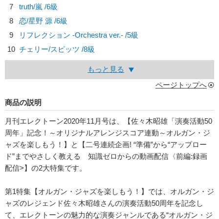
7
truth/
嵐
/6級
8
恋/
星野 源
/6級
9
リフレクション -Orchestra ver.- /5級
10
チェリー/
スピッツ
/8級
もっと見る
ページトップへ
商品の説明
月刊エレクトーン2020年11月号は、【佐々木昭雄「演奏活動50
周年」記念！～オリジナルアレンジスコア連動～オルガン・ジ
ャズを楽しもう！】と【二号連続企画! “準備”から“アップロー
ド”までやさしく教える 知識ゼロからの動画配信〈前編:録画
配信>】の2大特集です。
第1特集【オルガン・ジャズを楽しもう！】では、オルガン・ジ
ャズのレジェンド佐々木昭雄さんの演奏活動50周年を記念し
て、エレクトーンの魅力的な演奏ジャンルである“オルガン・ジ