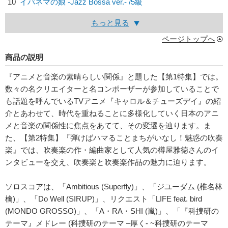
10
イパネマの娘 -Jazz Bossa ver.- /5級
もっと見る
ページトップへ
商品の説明
『アニメと音楽の素晴らしい関係』と題した【第1特集】では。
数々の名クリエイターと名コンポーザーが参加していることで
も話題を呼んでいるTVアニメ『キャロル＆チューズデイ』の紹
介とあわせて、時代を重ねることに多様化していく日本のアニ
メと音楽の関係性に焦点をあてて、その変遷を辿ります。ま
た、【第2特集】『弾けばハマることまちがいなし！魅惑の吹奏
楽』では、吹奏楽の作・編曲家として人気の樽屋雅徳さんのイ
ンタビューを交え、吹奏楽と吹奏楽作品の魅力に迫ります。
ソロスコアは、「Ambitious (Superfly)」、「ジユーダム (椎名林
檎)」、「Do Well (SIRUP)」、リクエスト「LIFE feat. bird
(MONDO GROSSO)」、「A・RA・SHI (嵐)」、「『科捜研の
テーマ』メドレー (科捜研のテーマ –厚く- ~科捜研のテーマ