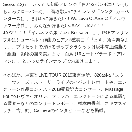
Season12)」、かんたん初級アレンジ「おどるポンポコリン (も
もいろクローバーZ)」、弾き歌いにチャレンジ「シング (カーペ
ンターズ)」、きれいに弾きたい！We Love CLASSIC「アルヴ
ァマー序曲」、みんなが弾きたいJAZZ！ JAZZ！！
JAZZ！！！「イパネマの娘 -Jazz Bossa ver.-」、P&Eアンサン
ブルはシューベルト作曲のピアノ5重奏曲「『ます』第４楽章よ
り」、プリセットで弾けるポップクラシックは坂本有正編曲の
「組曲『動物の謝肉祭』より 白鳥 (16ビートバラード・アレ
ンジ)」、といったラインナップでお届けします。
そのほか、屏東香LIVE TOUR 2019東京場所、826aska「スタ
ー・ウォーズ」ストーリーライブのイベントレポートや、エレ
クトーン作品コンテスト2018受賞記念コンサート、Massage
For You~ヴァイオリン、マリンバ、エレクトーンによる華麗な
る饗宴～などのコンサートレポート、橋本由香利、スキマスイ
ッチ、宮川純、Calmeraのインタビューなどを掲載。