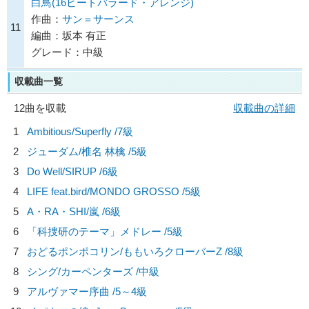
白鳥(16ビートバラード・アレンジ)
作曲：
サン＝サーンス
11
編曲：坂本 有正
グレード：中級
収載曲一覧
12曲を収載
収載曲の詳細
1
Ambitious/
Superfly
/7級
2
ジューダム/
椎名 林檎
/5級
3
Do Well/
SIRUP
/6級
4
LIFE feat.bird/
MONDO GROSSO
/5級
5
A・RA・SHI/
嵐
/6級
6
「科捜研のテーマ」メドレー /5級
7
おどるポンポコリン/
ももいろクローバーZ
/8級
8
シング/
カーペンターズ
/中級
9
アルヴァマー序曲 /5～4級