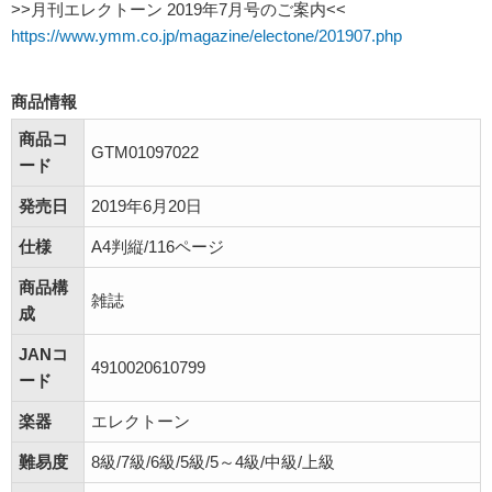
>>月刊エレクトーン 2019年7月号のご案内<<
https://www.ymm.co.jp/magazine/electone/201907.php
商品情報
商品コ
GTM01097022
ード
発売日
2019年6月20日
仕様
A4判縦/116ページ
商品構
雑誌
成
JANコ
4910020610799
ード
楽器
エレクトーン
難易度
8級/7級/6級/5級/5～4級/中級/上級