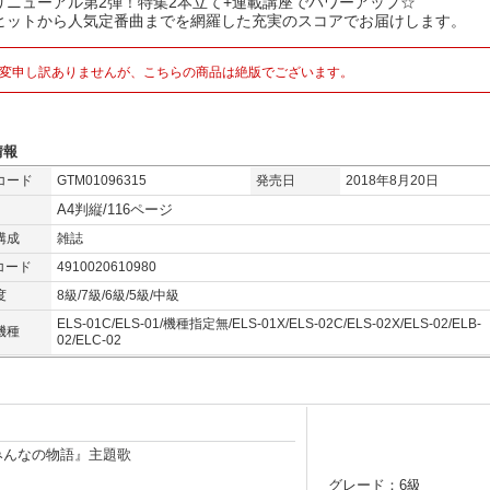
リニューアル第2弾！特集2本立て+連載講座でパワーアップ☆
ヒットから人気定番曲までを網羅した充実のスコアでお届けします。
変申し訳ありませんが、こちらの商品は絶版でございます。
情報
コード
GTM01096315
発売日
2018年8月20日
A4判縦/116ページ
構成
雑誌
コード
4910020610980
度
8級/7級/6級/5級/中級
ELS-01C/ELS-01/機種指定無/ELS-01X/ELS-02C/ELS-02X/ELS-02/ELB-
機種
02/ELC-02
みんなの物語』主題歌
グレード：6級