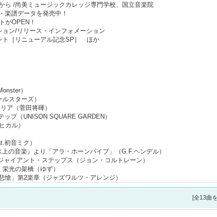
から /尚美ミュージックカレッジ専門学校、国立音楽院
・楽譜データを発売中！
トがOPEN！
ション/リリース・インフォメーション
プレゼント［リニューアル記念SP］ ほか
nster）
ールスターズ）
ィリア（菅田将暉）
（UNISON SQUARE GARDEN）
田ヒカル）
t.初音ミク）
 『水上の音楽』より「アラ・ホーンパイプ」（G.F.ヘンデル）
!!!】 ジャイアント・ステップス（ジョン・コルトレーン）
 栄光の架橋（ゆず）
悲愴」第2楽章（ジャズワルツ・アレンジ）
[全13曲