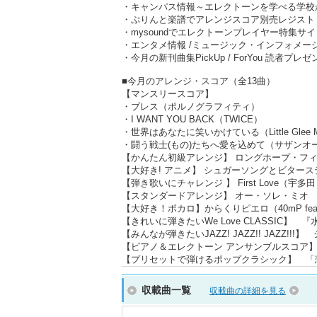
・キャンパス情報～エレクトーンを学べる学校
・ぷりんと楽譜でアレンジスコア別売レジスト
・mysoundでエレクトーンプレイヤー特集サイ
・エンタメ情報 /ミュージック・インフォメー
・今月の新刊曲集PickUp / ForYou 読者
■今月のアレンジ・スコア（全13曲）
【マンスリースコア】
・ブレス（ポルノグラフィティ）
・I WANT YOU BACK（TWICE）
・世界はあなたに笑いかけている（Little Glee Mo
・闘う戦士(もの)たちへ愛を込めて（サザンオ
【かんたん初級アレンジ】 ロングホープ・フ
【大好き! アニメ】 シュガーソングとビターステップ
【弾き歌いにチャレンジ 】 First Love（宇多
【スタンダードアレンジ】 オー・ソレ・ミオ
【大好き！ボカロ】からくりピエロ（40mP fea
【きれいに弾きたいWe Love CLASSIC】
【みんなが弾きたいJAZZ! JAZZ!! JAZZ
【ピアノ＆エレクトーン アンサンブルスコア】
【プリセットで弾けるポップクラシック】 「
収載曲一覧
収載曲の詳細を見る