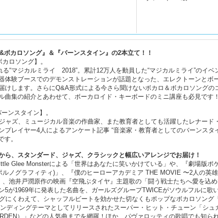
」&ボカロソング』＆『バーンスタイン』の2本立て！！
 ボカロソング】。
)で開催される“マジカルミライ 2018”。累計12万人を動員した“マジカルミライ”のイ
器体験ブースでのデモンストレーションが話題となった、エレクトーンとボ
届けします。さらにQ&A形式による今さら聞けないボカロ＆ボカロソングの
ル曲集の紹介とあわせて、ボーカロイド・キーボードのミニ講座も必見です
バーンスタイン】。
、ジャズ、ミュージカル音楽の作曲家、また教育者としても活躍したレナード
ンプレイヤー4人によるアンケート記事 “音楽家・教育者としてのバーンスタ
です。
から、スタンダード、ジャズ、クラシックと幅広いアレンジでお届け！
le Glee Monsterによる「世界はあなたに笑いかけている」や、『劇場版ポ
ルノグラフィティ)」、『僕のヒーローアカデミア THE MOVIE 〜2人の英
)」、池井戸潤原作の映画『空飛ぶタイヤ』主題歌の「闘う戦士たちへ愛を込め
5が1969年に発表した名曲を、ガールズグループTWICEがソウルフルに歌
ットソングにくわえて、シャッフルビートを効かせた切なくもポップなボカロソング
のエンディングテーマとしてリリースされたスーパー・ヒット・チューン「シュ
E GARDEN）」などの人気曲までを網羅！ほか、パヴァロッティの歌唱でも知ら