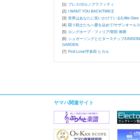
[1]
ブレス/
ポルノグラフィティ
[2]
I WANT YOU BACK/
TWICE
[3]
世界はあなたに笑いかけている/
Little Gle
[4]
闘う戦士たちへ愛を込めて/
サザンオール
[5]
ロングホープ・フィリア/
菅田 将暉
[6]
シュガーソングとビターステップ/
UNISON
GARDEN
[7]
First Love/
宇多田 ヒカル
ヤマハ関連サイト