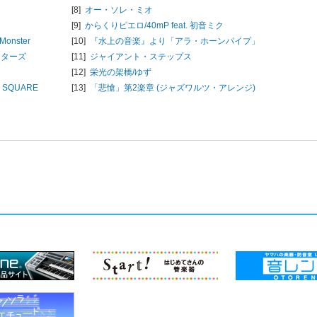
[8]
オー・ソレ・ミオ
[9]
からくりピエロ/
40mP feat. 初音ミク
e Monster
[10]
『水上の音楽』より「アラ・ホーンパイプ」
スターズ
[11]
ジャイアント・ステップス
[12]
栄光の架橋/
ゆず
 SQUARE
[13]
「悲愴」第2楽章 (ジャズワルツ・アレンジ)