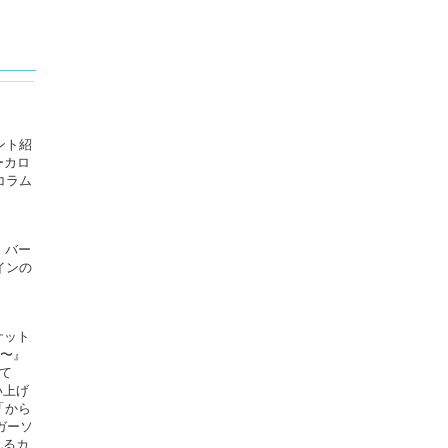
ベント紹
ーカロ
コラム
！
・バー
インの
ケット
雄〜』
て
い上げ
「から
ガーソ
れるカ