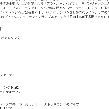
管弦楽曲集『水上の音楽』より「アラ・ホーンパイプ」、モダンジャズの巨
・ステップス」、エレクトーンの機種を問わないオリジナルアレンジでお届
ルツ・アレンジ)など定番曲＆オリジナルアレンジを含む多彩なラインナップの
ピアノ&エレクトーンアンサンブルで、また「First Love(宇多田ヒカル)」
！
S】
」＆ボカロソング
区ファイナル
ング Part2
ードがオープン！
ol.2 大木裕一郎 美しいオーケストラサウンドの作り方
 BACK