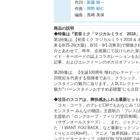
作詞：
新藤 晴一
作曲：
岡野 昭仁
編曲：黒崎 美保
商品の説明
◆特集は『初音ミク「マジカルミライ 2018
第1特集は,【初音ミク マジカルミライ2018 &
来る8/25-26(大阪)、8/31・9/1-2(東京
介とあわせて、昨年、企画展にて設けられた楽
イド・キーボードの誌上コラボレーションをお
記事、およびエレクトーンのボカロオフィシャ
第2特集は、【生誕100周年 憧れのレナード・
20世紀を代表する指揮者であり、クラシック
ンスタインの魅力に迫ります。人気エレクトー
魅力”“バーンスタインおすすめ必聴盤”にも注目
◆注目のスコアは、爽快感あふれる最新ヒット
「コカ・コーラ」のテレビCMでもおなじみ！Litt
モンスター みんなの物語』主題歌の「ブレス(ポ
主題歌の「ロングホープ・フィリア(菅田将暉
（サザンオールスターズ）」、また、ジャクソン
た「I WANT YOU BACK」など最新ヒ
くりピエロ(40mP)」、アニメ『血界戦線』
ングとビターステップ（UNISON SQUAR