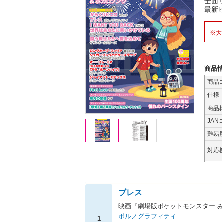
全面
最新
※大
商品
商品
仕様
商品
JAN
難易
対応
ブレス
映画『劇場版ポケットモンスター 
ポルノグラフィティ
1