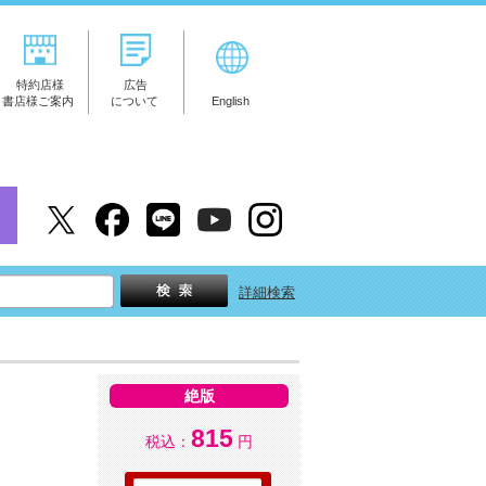
特約店様
広告
書店様ご案内
について
English
詳細検索
絶版
815
税込：
円