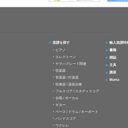
楽譜を探す
輸入楽譜特
ピアノ
書籍
エレクトーン
雑誌
ヤマハグレード関連
文具
弦楽器
講座
管楽器 / 打楽器
Muma
吹奏楽 / 器楽合奏
フルスコア / スタディスコア
合唱 / ボーカル
ギター
ベース / ドラム / キーボード
バンドスコア
ウクレレ