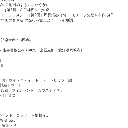
ol.2 朝日のようにさわやかに
［第2回］左手練習法 その2
ト・レッスン ［第2回］即興演奏（b） モチーフの続きを作る(2)
ドナウ河のさざ波 の進行を覚えよう！（イ短調）
/Vol.2 弦楽合奏・感動編
ー
トーン 指導者協会へ / jet第一楽器支部（愛知県岡崎市）
志
楽院
33回］ボイスエディット（ノートリミット編）
楽器編］ウード
18回］フィンランド／カウスティネン
9回］音階
ベント、コンサート情報 etc.
 etc.
、早稲田大学