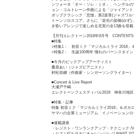
ンツォーネ「オー・ソレ・ミオ」、ヘンデルの
ョン・コルトレーン作曲による「ジャイアント
ポップクラシック「悲愴」第2楽章(ジャズワ
トーンソロスコア。さらに「栄光の架橋(ゆず)」は
き歌いアレンジで楽しめる充実の全13曲を収載
【月刊エレクトーン2018年9月号 CONTENT
■特集
○特集1： 初音ミク「マジカルミライ 2018
○特集2： 生誕100周年 憧れのバーンスタイン
■今月のピックアップアーティスト
桑原あい（ジャズピアニスト）
村松崇継（作曲家・シンガーソングライター）
■Concert & Live Report
大瀬戸千嶋
エレクトーンフェスティバル2018 神奈川地
■特集・記事
特集 初音ミク「マジカルミライ2018」＆ボカロソ
ヤマハの企業ミュージアム イノベーションロ
■連載講座
・レジスト・ワンランクアップ・テクニック /V
・リズム打ち込みにチャレンジ☆／I WANT YOU