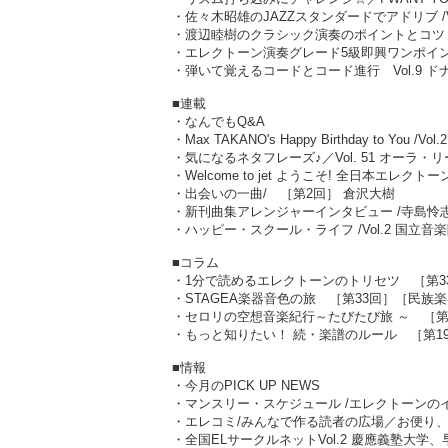
・佐々木昭雄のJAZZスタンダードでアドリブ /V
・渡辺睦樹のクラシック演奏のポイントとコツ 
・エレクトーン演奏グレード5級即興ワンポイン
・弾いて覚えるコードとコード進行 Vol.9 
■連載
・なんでもQ&A
・Max TAKANO's Happy Birthday to You 
・気になるネタフレーズ♪／Vol. 51 オーラ・リ
・Welcome to jet ようこそ! 全日本エレク
・出会いの一曲/ ［第2回］ 倉沢大樹
・新刊曲集アレンジャーインタビュー /寺島怜
・ハッピー・スクール・ライフ /Vol.2 国立音
■コラム
・1分で読めるエレクトーンのトリセツ ［第
・STAGEA楽器音色の旅 ［第33回］［民族
・セロリの空想音楽紀行～たびたび旅 ～ ［第
・もっと知りたい！ 続・楽譜のルール ［第1
■情報
・今月のPICK UP NEWS
・マンスリー・スケジュール /エレクトーンのイ
・エレコミ/みんなで作る読者の広場／お便り、投稿
・全国ELサークルネットVol.2 慶應義塾大学