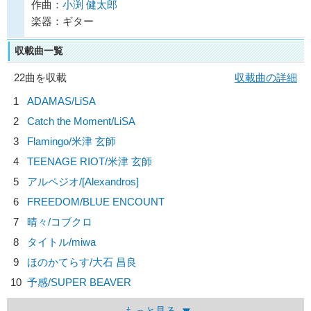
作曲：
小渕 健太郎
楽器：ギター
収載曲一覧
22曲を収載
収載曲の詳細
1
ADAMAS/
LiSA
2
Catch the Moment/
LiSA
3
Flamingo/
米津 玄師
4
TEENAGE RIOT/
米津 玄師
5
アルペジオ/
[Alexandros]
6
FREEDOM/
BLUE ENCOUNT
7
晴々/
コブクロ
8
タイトル/
miwa
9
ほのかてらす/
大石 昌良
10
予感/
SUPER BEAVER
もっと見る