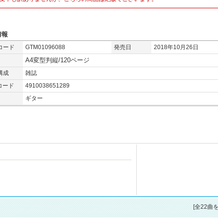
情報
コード
GTM01096088
発売日
2018年10月26日
A4変型判縦/120ページ
構成
雑誌
コード
4910038651289
ギター
[全22曲