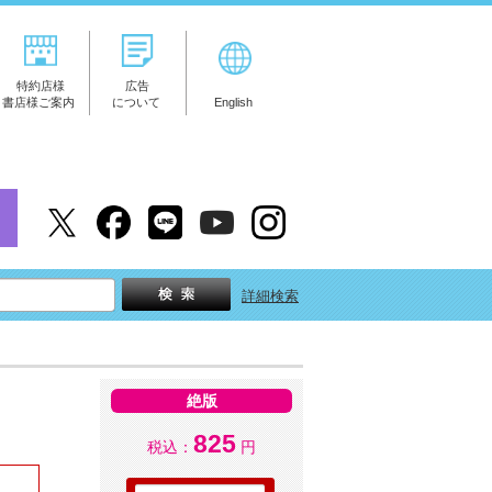
特約店様
広告
書店様ご案内
について
English
詳細検索
絶版
825
税込：
円