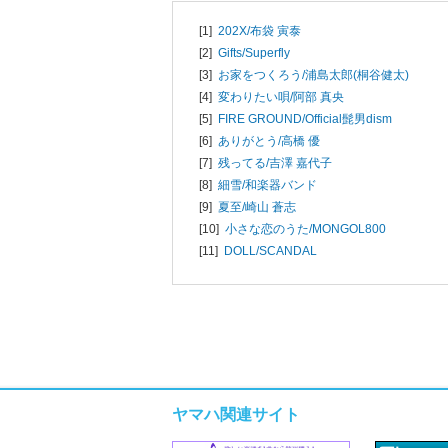
[1]
202X/
布袋 寅泰
[2]
Gifts/
Superfly
[3]
お家をつくろう/
浦島太郎(桐谷健太)
[4]
変わりたい唄/
阿部 真央
[5]
FIRE GROUND/
Official髭男dism
[6]
ありがとう/
高橋 優
[7]
残ってる/
吉澤 嘉代子
[8]
細雪/
和楽器バンド
[9]
夏至/
崎山 蒼志
[10]
小さな恋のうた/
MONGOL800
[11]
DOLL/
SCANDAL
ヤマハ関連サイト