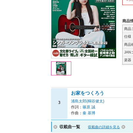
商品
商品
仕様
商品
JAN
楽器
お家をつくろう
浦島太郎(桐谷健太)
3
作詞：
篠原 誠
作曲：
秦 基博
収載曲一覧
収載曲の詳細を見る