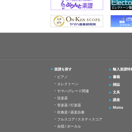
楽譜を探す
輸入楽譜特
ピアノ
書籍
エレクトーン
雑誌
ヤマハグレード関連
文具
弦楽器
講座
管楽器 / 打楽器
Muma
吹奏楽 / 器楽合奏
フルスコア / スタディスコア
合唱 / ボーカル