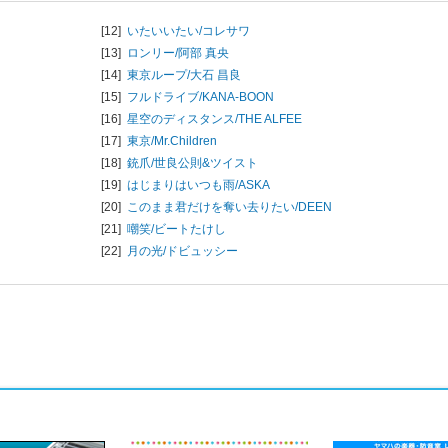
[12]
いたいいたい/
コレサワ
[13]
ロンリー/
阿部 真央
[14]
東京ループ/
大石 昌良
[15]
フルドライブ/
KANA-BOON
[16]
星空のディスタンス/
THE ALFEE
[17]
東京/
Mr.Children
[18]
銃爪/
世良公則&ツイスト
[19]
はじまりはいつも雨/
ASKA
[20]
このまま君だけを奪い去りたい/
DEEN
[21]
嘲笑/
ビートたけし
[22]
月の光/
ドビュッシー