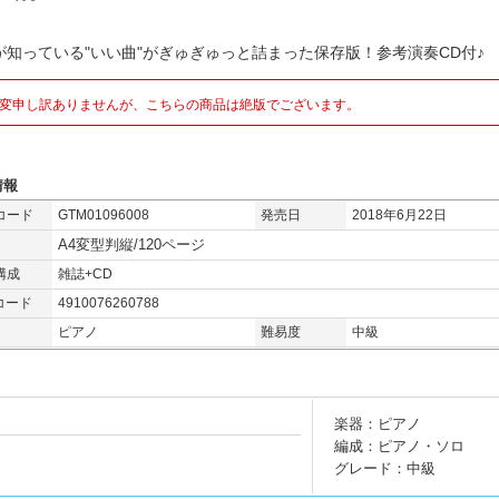
が知っている"いい曲"がぎゅぎゅっと詰まった保存版！参考演奏CD付♪
変申し訳ありませんが、こちらの商品は絶版でございます。
情報
コード
GTM01096008
発売日
2018年6月22日
A4変型判縦/120ページ
構成
雑誌+CD
コード
4910076260788
ピアノ
難易度
中級
楽器：ピアノ
編成：ピアノ・ソロ
グレード：中級