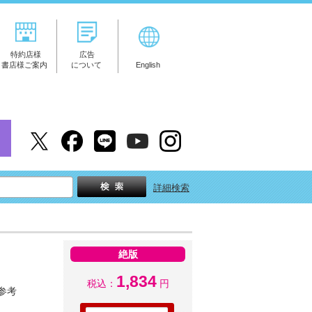
特約店様
広告
書店様ご案内
について
English
詳細検索
絶版
1,834
税込：
円
参考