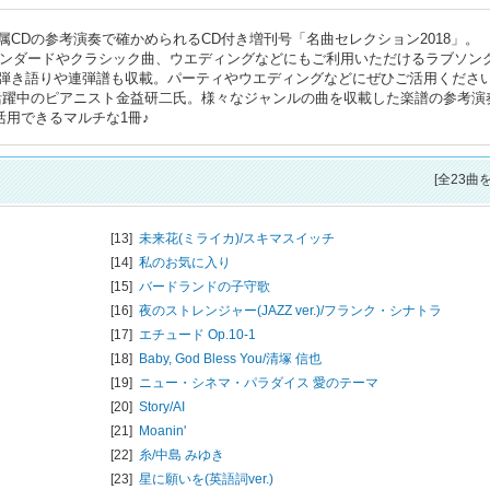
CDの参考演奏で確かめられるCD付き増刊号「名曲セレクション2018」。
ズスタンダードやクラシック曲、ウエディングなどにもご利用いただけるラブソン
弾き語りや連弾譜も収載。パーティやウエディングなどにぜひご活用くださ
活躍中のピアニスト金益研二氏。様々なジャンルの曲を収載した楽譜の参考演
活用できるマルチな1冊♪
[全23曲
[13]
未来花(ミライカ)/
スキマスイッチ
[14]
私のお気に入り
[15]
バードランドの子守歌
[16]
夜のストレンジャー(JAZZ ver.)/
フランク・シナトラ
[17]
エチュード Op.10-1
[18]
Baby, God Bless You/
清塚 信也
[19]
ニュー・シネマ・パラダイス 愛のテーマ
[20]
Story/
AI
[21]
Moanin'
[22]
糸/
中島 みゆき
[23]
星に願いを(英語詞ver.)