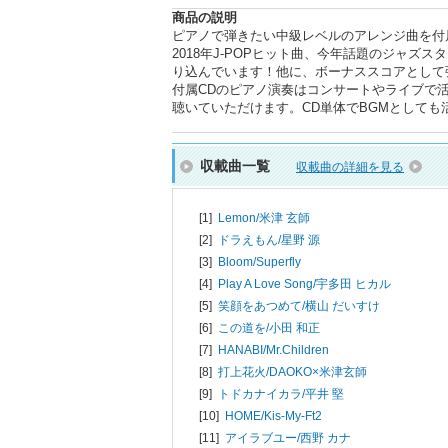
商品の説明
ピアノで弾きたい中級レベルのアレンジ曲を付属
2018年J-POPヒット曲、今年話題のジャ
り込んでいます！他に、ボーナススコアとして
付属CDのピアノ演奏はコンサートやライブで
聴いていただけます。CD単体でBGMとしても
収載曲一覧
収載曲の詳細を見る
[1]
Lemon/
米津 玄師
[2]
ドラえもん/
星野 源
[3]
Bloom/
Superfly
[4]
Play A Love Song/
宇多田 ヒカル
[5]
笑顔をあつめて/
横山 だいすけ
[6]
この道を/
小田 和正
[7]
HANABI/
Mr.Children
[8]
打上花火/
DAOKO×米津玄師
[9]
トドカナイカラ/
平井 堅
[10]
HOME/
Kis-My-Ft2
[11]
アイラブユー/
西野 カナ