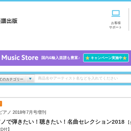
お客様
サポート
★
★
国内&輸入楽譜も豊富♪
キャンペーン実施中
てのカテゴリー
付
ピアノ 2018年7月号増刊
ノで弾きたい！聴きたい！名曲セレクション2018
【
CD付】