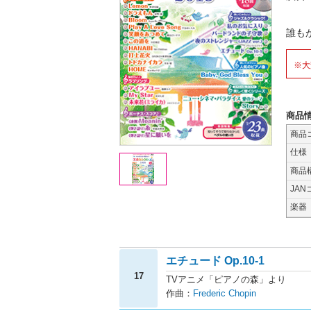
誰も
※大
商品
商品
仕様
商品
JAN
楽器
エチュード Op.10-1
17
TVアニメ「ピアノの森」より
作曲：
Frederic Chopin