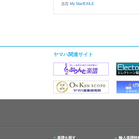
[12]
My Star/
EXILE
ヤマハ関連サイト
楽譜を探す
輸入楽譜特