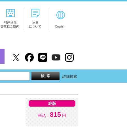
特約店様
広告
書店様ご案内
について
English
詳細検索
絶版
815
税込：
円