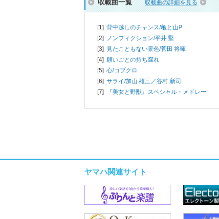
収載曲一覧
収載曲の詳細を見る
[1]
背中越しのチャンス/
亀と山P
[2]
ノンフィクション/
平井 堅
[3]
見たこともない景色/
菅田 将暉
[4]
願いごとの持ち腐れ
[5]
心/
コブクロ
[6]
サライ/
加山 雄三／谷村 新司
[7]
『美女と野獣』スペシャル・メドレー
ヤマハ関連サイト