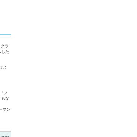
♪クラ
らした
ひよ
堅「ノ
ともな
ーマン