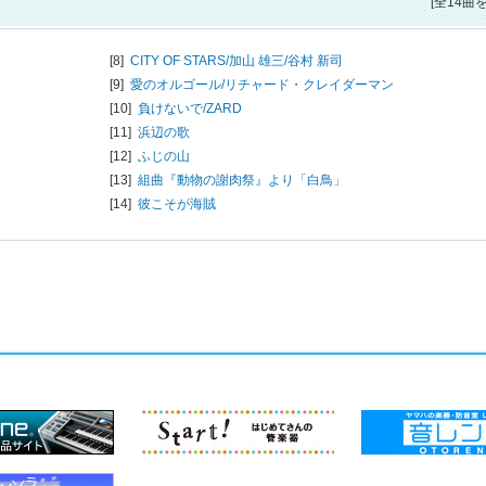
[全14曲
[8]
CITY OF STARS/
加山 雄三/谷村 新司
[9]
愛のオルゴール/
リチャード・クレイダーマン
[10]
負けないで/
ZARD
[11]
浜辺の歌
[12]
ふじの山
[13]
組曲『動物の謝肉祭』より「白鳥」
[14]
彼こそが海賊