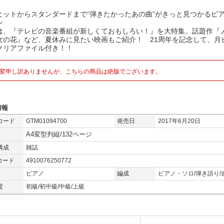
ヒットからスタンダードまで“弾きたかったあの曲”がきっと見つかるピ
ン
は、『テレビの音楽番組が新しくておもしろい！』を大特集。話題作『
女の花』など、夏休みに見たい映画もご紹介！ 21周年を記念して、月
クリアファイル付き！！
変申し訳ありませんが、こちらの商品は絶版でございます。
情報
コード
GTM01094700
発売日
2017年6月20日
A4変型判縦/132ページ
構成
雑誌
コード
4910076250772
ピアノ
編成
ピアノ・ソロ/弾き語り/
度
初級/初中級/中級/上級