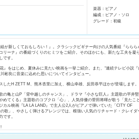
楽器：ピアノ
編成：ピアノ・ソロ
グレード：初級
番組が新しくておもしろい！』。クラシックビギナー向けの人気番組『ららら
コリーナ』の番組づくりのヒミツをご紹介。そのほかにも、新たな工夫を凝
しです。
魔女の花』をはじめ、夏休みに見たい映画を一挙ご紹介。また、“連続テレビ小説『
宮川彬良に音楽に込めた思いについてインタビュー。
したH ZETT M、熊木杏里に加え、横山幸雄、反田恭平ほかが登場します。
歌の亀と山P「背中越しのチャンス」、ドラマ『小さな巨人』主題歌の平井
やめてくる』主題歌のコブクロ「心」、人気俳優の菅田将暉が歌う「見たこ
映画『LA LA LAND』で主人公2人がピアノで弾いていた「CITY OF
浜辺の歌」、やさしく弾けるアレンジでは、根強い人気のリチャード・クレイダ
力です。
！