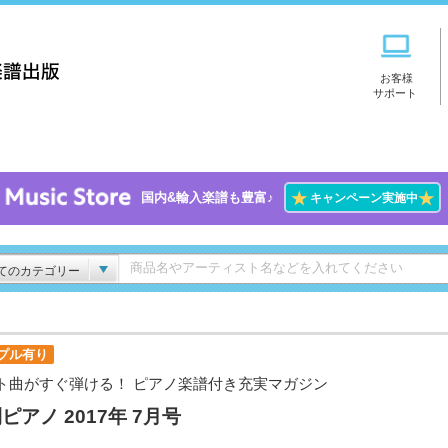
お客様
サポート
★
★
国内&輸入楽譜も豊富♪
キャンペーン実施中
てのカテゴリー
プル有り
ト曲がすぐ弾ける！ ピアノ楽譜付き充実マガジン
ピアノ 2017年 7月号