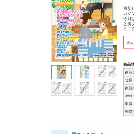
最新
ガジ
今月
と魔
ミニ
※大
商品
商品
仕様
商品
JAN
楽器
難易