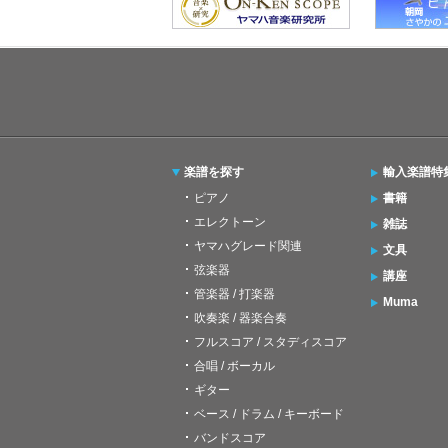
楽譜を探す
輸入楽譜特
ピアノ
書籍
エレクトーン
雑誌
ヤマハグレード関連
文具
弦楽器
講座
管楽器 / 打楽器
Muma
吹奏楽 / 器楽合奏
フルスコア / スタディスコア
合唱 / ボーカル
ギター
ベース / ドラム / キーボード
バンドスコア