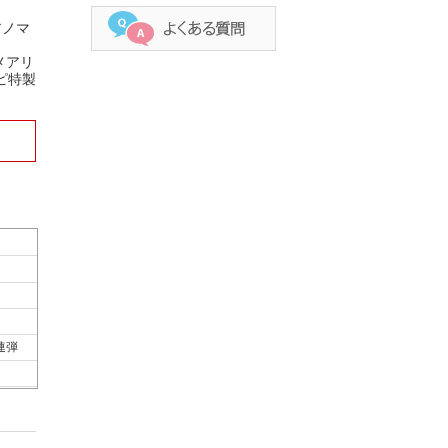
アノマ
メアリ
ピ特製
連弾