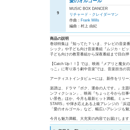
愛のオルゴール
MUSIC BOX DANCER
9
リチャード・クレイダーマン
作曲：
Frank Mills
編曲：村上 由紀
商品の説明
巻頭特集は『知ってた？ いま、テレビの音楽
シック』や子ども向け音楽番組『ムジカ・ピッ
子ども向けの教育番組から深夜番組まで目白押
【Catch Up！！】では、映画『メアリと
っこ』に寄り添う劇中音楽”では、音楽担当の
アーティストインタビューには、新作をリリース
楽譜は、ドラマ『ボク、運命の人です。』主題
ンフィクション」、映画『ちょっと今から仕事
い景色」ほか、今月も最新ヒット満載。ミュージカル
STARS」や弾き応えある上級アレンジの「
「愛のオルゴール」など、幅広いアレンジも魅
今月も魅力満載、大充実の内容でお届けします