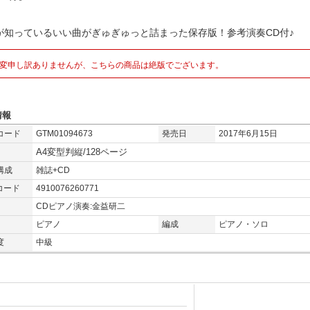
が知っているいい曲がぎゅぎゅっと詰まった保存版！参考演奏CD付♪
変申し訳ありませんが、こちらの商品は絶版でございます。
情報
コード
GTM01094673
発売日
2017年6月15日
A4変型判縦/128ページ
構成
雑誌+CD
コード
4910076260771
CDピアノ演奏:金益研二
ピアノ
編成
ピアノ・ソロ
度
中級