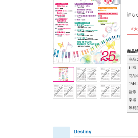
誰も
※大
商品
商品
仕様
商品
JAN
監修
楽器
難易
Destiny