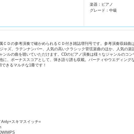
楽器：ピアノ
グレード：中級
属ＣＤの参考演奏で確かめられるＣＤ付き雑誌増刊号です。参考演奏収録曲
難しいジャズ、ラテンナンバー、人気の高いクラシック管弦楽曲のほか、人気の楽
ャンルの曲を聴いていただけます。CDのピアノ演奏は様々なジャンルのコン
他に、ボーナススコアとして、弾き語り譜も収載。パーティやウエディング
用できるマルチな1冊です！
ly+スキマスイッチ=
n
DWIMPS