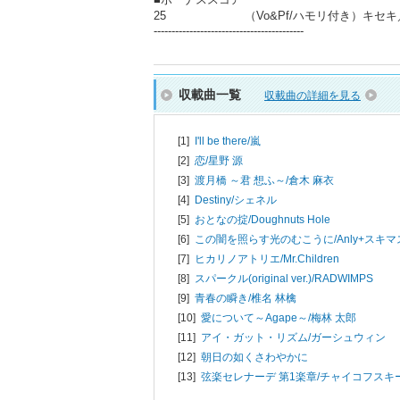
25 （Vo&Pf/ハモリ付き）キセキ／G
------------------------------------------
収載曲一覧
収載曲の詳細を見る
[1]
I'll be there/
嵐
[2]
恋/
星野 源
[3]
渡月橋 ～君 想ふ～/
倉木 麻衣
[4]
Destiny/
シェネル
[5]
おとなの掟/
Doughnuts Hole
[6]
この闇を照らす光のむこうに/
Anly+スキ
[7]
ヒカリノアトリエ/
Mr.Children
[8]
スパークル(original ver.)/
RADWIMPS
[9]
青春の瞬き/
椎名 林檎
[10]
愛について～Agape～/
梅林 太郎
[11]
アイ・ガット・リズム/
ガーシュウィン
[12]
朝日の如くさわやかに
[13]
弦楽セレナーデ 第1楽章/
チャイコフスキ