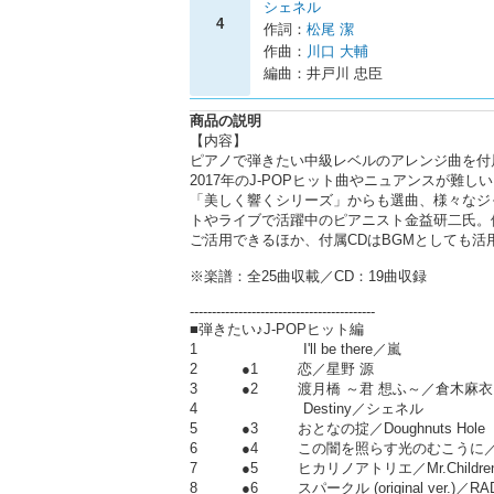
シェネル
4
作詞：
松尾 潔
作曲：
川口 大輔
編曲：井戸川 忠臣
商品の説明
【内容】
ピアノで弾きたい中級レベルのアレンジ曲を付
2017年のJ-POPヒット曲やニュアンスが
「美しく響くシリーズ」からも選曲、様々なジ
トやライブで活躍中のピアニスト金益研二氏。
ご活用できるほか、付属CDはBGMとしても活
※楽譜：全25曲収載／CD：19曲収録
------------------------------------------
■弾きたい♪J-POPヒット編
1 I'll be there／嵐
2 ●1 恋／星野 源
3 ●2 渡月橋 ～君 想ふ～／倉木麻衣
4 Destiny／シェネル
5 ●3 おとなの掟／Doughnuts Hole
6 ●4 この闇を照らす光のむこうに／An
7 ●5 ヒカリノアトリエ／Mr.Childre
8 ●6 スパークル (original ver.)／RA