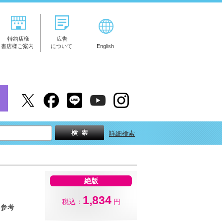
特約店様
広告
書店様ご案内
について
English
詳細検索
絶版
1,834
税込：
円
参考