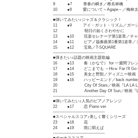
9 ●7 青春の瞬き／椎名林檎
10 ●8 愛について～Agape～／
------------------------------------------
■弾いてみたい♪ジャズ＆クラシック！
11 ●9 アイ・ガット・リズム／ガーシ
12 朝日の如くさわやかに
13 ●10 弦楽セレナーデ第1楽章／チャ
14 ●11 ピアノ協奏曲第1番第1楽章／
15 ●12 宝島／T-SQUARE
------------------------------------------
■弾きたい♪話題の映画主題歌編
16 ●13 奏（かなで） for 一週間フ
17 ●14 どこまでも ～Hoｗ Far I'
18 ●15 美女と野獣／ディズニー映画
19 ●16 ハッピーエンド／back num
20 City Of Stars／映画『LA LA 
21 Another Day Of Sun／映画『LA
------------------------------------------
■弾いてみたい♪人気のピアノアレンジ
22 ●17 恋 Piano ver.
------------------------------------------
■スペシャルスコア♪美しく響くシリーズ
23 ●18 花
24 ●19 雨に唄えば
------------------------------------------
■ボーナススコア