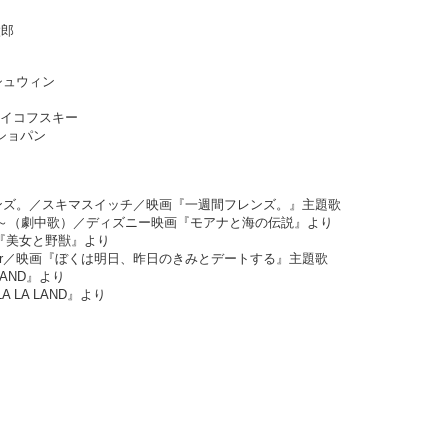
梅林太郎
ュウィン
イコフスキー
ショパン
レンズ。／スキマスイッチ／映画『一週間フレンズ。』主題歌
ll Go～（劇中歌）／ディズニー映画『モアナと海の伝説』より
『美女と野獣』より
ber／映画『ぼくは明日、昨日のきみとデートする』主題歌
LAND』より
 LA LAND』より