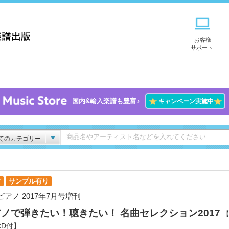
お客様
サポート
★
★
国内&輸入楽譜も豊富♪
キャンペーン実施中
てのカテゴリー
付
サンプル有り
ピアノ 2017年7月号増刊
ノで弾きたい！聴きたい！ 名曲セレクション2017
【
CD付】