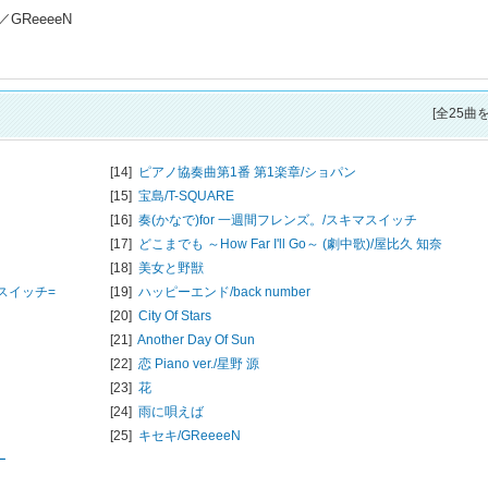
ReeeeN
[全25曲
[14]
ピアノ協奏曲第1番 第1楽章/
ショパン
[15]
宝島/
T-SQUARE
[16]
奏(かなで)for 一週間フレンズ。/
スキマスイッチ
[17]
どこまでも ～How Far I'll Go～ (劇中歌)/
屋比久 知奈
[18]
美女と野獣
マスイッチ=
[19]
ハッピーエンド/
back number
[20]
City Of Stars
[21]
Another Day Of Sun
[22]
恋 Piano ver./
星野 源
[23]
花
[24]
雨に唄えば
[25]
キセキ/
GReeeeN
ー