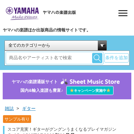
ヤマハの楽譜ほか出版商品の情報サイトです。
条件を追加
ヤマハの楽譜通販サイト
国内&輸入楽譜も豊富♪
★
★
キャンペーン実施中
雑誌
>
ギター
サンプル有り
スコア充実！ギターがグングンうまくなるプレイマガジン