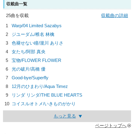
収載曲一覧
25曲を収載
収載曲の詳細
1
Warp/
04 Limited Sazabys
2
ジユーダム/
椎名 林檎
3
色褪せない瞳/
瀧川 ありさ
4
女たち/
阿部 真央
5
宝物/
FLOWER FLOWER
6
光の破片/
高橋 優
7
Good-bye/
Superfly
8
12月のひまわり/
Aqua Timez
9
リンダ リンダ/
THE BLUE HEARTS
10
コイスルオトメ/
いきものがかり
もっと見る
ページトップへ