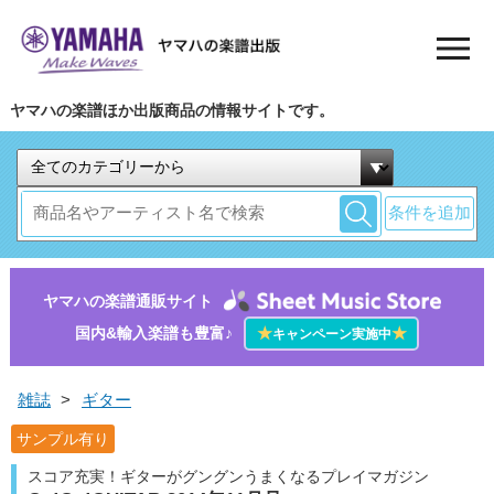
ヤマハの楽譜ほか出版商品の情報サイトです。
条件を追加
ヤマハの楽譜通販サイト
国内&輸入楽譜も豊富♪
★
★
キャンペーン実施中
雑誌
>
ギター
サンプル有り
スコア充実！ギターがグングンうまくなるプレイマガジン