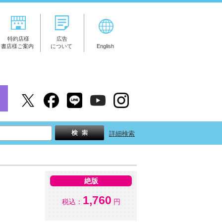
特約店様
広告
書店様ご案内
について
English
詳細検索
絶版
1,760
税込：
円