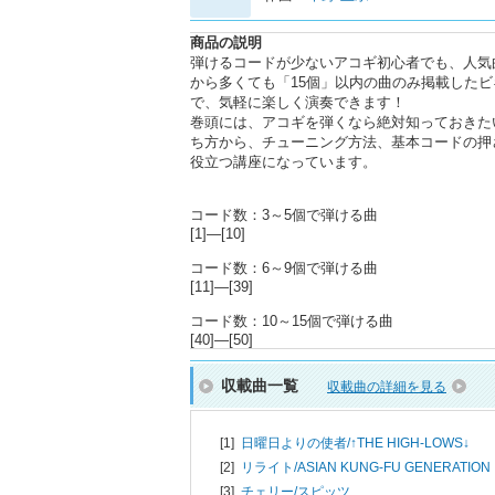
商品の説明
弾けるコードが少ないアコギ初心者でも、人気
から多くても「15個」以内の曲のみ掲載した
で、気軽に楽しく演奏できます！
巻頭には、アコギを弾くなら絶対知っておきた
ち方から、チューニング方法、基本コードの押
役立つ講座になっています。
コード数：3～5個で弾ける曲
[1]―[10]
コード数：6～9個で弾ける曲
[11]―[39]
コード数：10～15個で弾ける曲
[40]―[50]
収載曲一覧
収載曲の詳細を見る
[1]
日曜日よりの使者/
↑THE HIGH-LOWS↓
[2]
リライト/
ASIAN KUNG-FU GENERATION
[3]
チェリー/
スピッツ