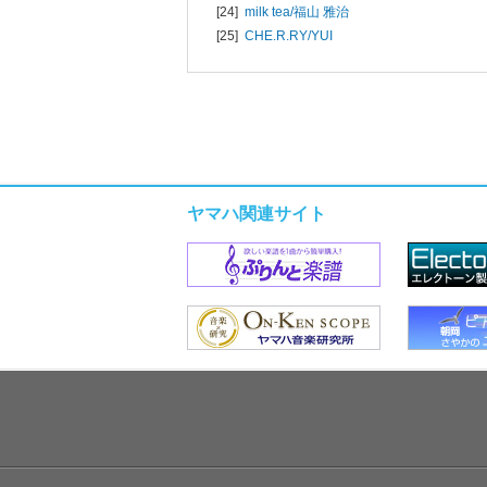
[24]
milk tea/
福山 雅治
[25]
CHE.R.RY/
YUI
ヤマハ関連サイト