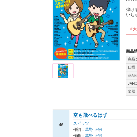
弾け
いち
※大
商品
商品
仕様
商品
JAN
楽器
空も飛べるはず
スピッツ
46
作詞：
草野 正宗
作曲：
草野 正宗