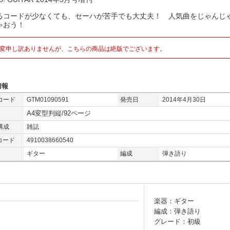
るコードが少なくても、セーハが苦手でも大丈夫！ 人気曲をじゃんじ
ゃおう！
変申し訳ありませんが、こちらの商品は絶版でございます。
情報
コード
GTM01090591
発売日
2014年4月30日
A4変型判縦/92ページ
構成
雑誌
コード
4910038660540
ギター
編成
弾き語り
楽器：ギター
編成：弾き語り
グレード：初級