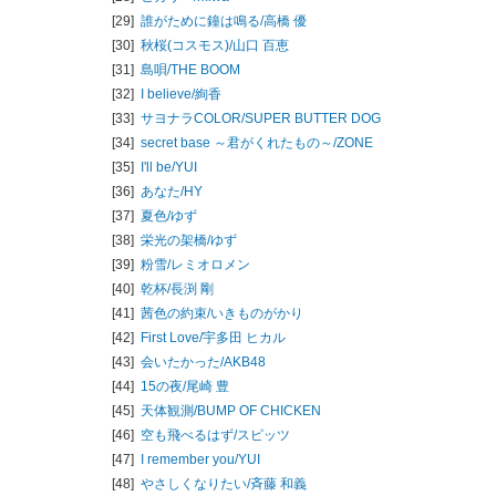
[29]
誰がために鐘は鳴る/
高橋 優
[30]
秋桜(コスモス)/
山口 百恵
[31]
島唄/
THE BOOM
[32]
I believe/
絢香
[33]
サヨナラCOLOR/
SUPER BUTTER DOG
[34]
secret base ～君がくれたもの～/
ZONE
[35]
I'll be/
YUI
[36]
あなた/
HY
[37]
夏色/
ゆず
[38]
栄光の架橋/
ゆず
[39]
粉雪/
レミオロメン
[40]
乾杯/
長渕 剛
[41]
茜色の約束/
いきものがかり
[42]
First Love/
宇多田 ヒカル
[43]
会いたかった/
AKB48
[44]
15の夜/
尾崎 豊
[45]
天体観測/
BUMP OF CHICKEN
[46]
空も飛べるはず/
スピッツ
[47]
I remember you/
YUI
[48]
やさしくなりたい/
斉藤 和義