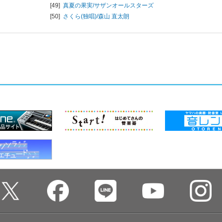
[49]
真夏の果実/
サザンオールスターズ
[50]
さくら(独唱)/
森山 直太朗