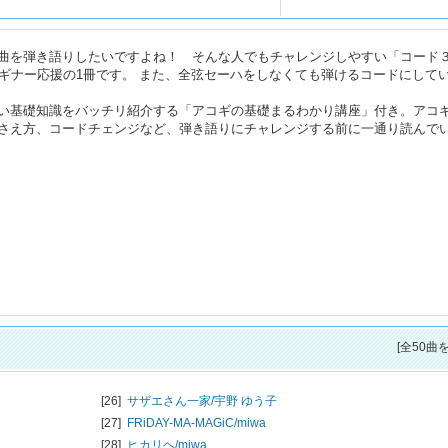
曲を弾き語りしたいですよね！ そんな人でもチャレンジしやすい「コード
ビギナー応援の1冊です。 また、全弦セーハをしなくても弾けるコードにして
い基礎知識をバッチリ紹介する「アコギの基礎まるわかり講座」付き。アコ
さえ方、コードチェンジなど、弾き語りにチャレンジする前に一通り読んで
[全50曲
[26]
サザエさん一家/
宇野 ゆう子
[27]
FRiDAY-MA-MAGiC/
miwa
[28]
ヒカリヘ/
miwa