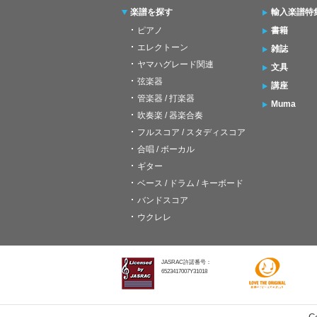
楽譜を探す
輸入楽譜特
ピアノ
書籍
エレクトーン
雑誌
ヤマハグレード関連
文具
弦楽器
講座
管楽器 / 打楽器
Muma
吹奏楽 / 器楽合奏
フルスコア / スタディスコア
合唱 / ボーカル
ギター
ベース / ドラム / キーボード
バンドスコア
ウクレレ
JASRAC許諾番号：
6523417007Y31018