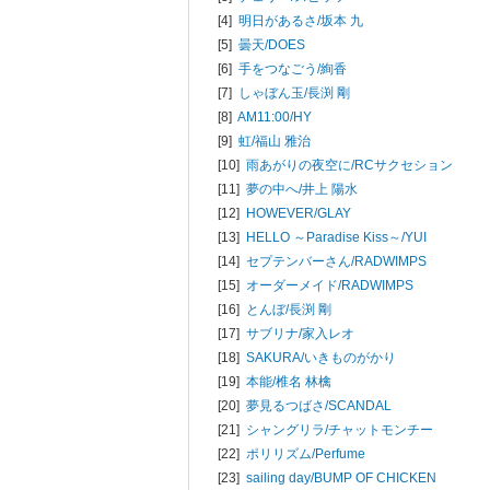
[4]
明日があるさ/
坂本 九
[5]
曇天/
DOES
[6]
手をつなごう/
絢香
[7]
しゃぼん玉/
長渕 剛
[8]
AM11:00/
HY
[9]
虹/
福山 雅治
[10]
雨あがりの夜空に/
RCサクセション
[11]
夢の中へ/
井上 陽水
[12]
HOWEVER/
GLAY
[13]
HELLO ～Paradise Kiss～/
YUI
[14]
セプテンバーさん/
RADWIMPS
[15]
オーダーメイド/
RADWIMPS
[16]
とんぼ/
長渕 剛
[17]
サブリナ/
家入レオ
[18]
SAKURA/
いきものがかり
[19]
本能/
椎名 林檎
[20]
夢見るつばさ/
SCANDAL
[21]
シャングリラ/
チャットモンチー
[22]
ポリリズム/
Perfume
[23]
sailing day/
BUMP OF CHICKEN