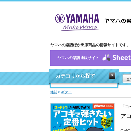
ヤマハの楽譜ほか出版商品の情報サイトです。
ヤマハの楽譜通販サイト
カテゴリから探す
全
雑誌
>
ギター
「コ
ア
Go!G