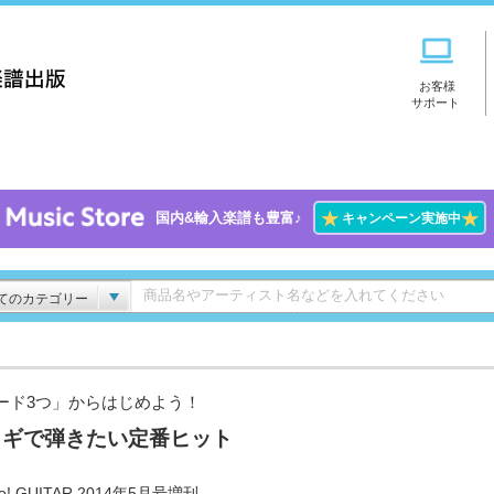
お客様
サポート
★
★
国内&輸入楽譜も豊富♪
キャンペーン実施中
てのカテゴリー
ード3つ」からはじめよう！
コギで弾きたい定番ヒット
o! GUITAR 2014年5月号増刊