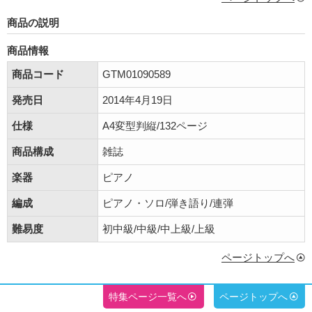
商品の説明
商品情報
商品コード
GTM01090589
発売日
2014年4月19日
仕様
A4変型判縦/132ページ
商品構成
雑誌
楽器
ピアノ
編成
ピアノ・ソロ/弾き語り/連弾
難易度
初中級/中級/中上級/上級
ページトップへ
特集ページ一覧へ
ページトップへ