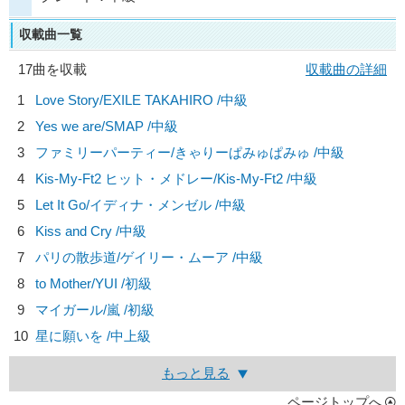
収載曲一覧
17曲を収載
収載曲の詳細
1
Love Story/
EXILE TAKAHIRO
/中級
2
Yes we are/
SMAP
/中級
3
ファミリーパーティー/
きゃりーぱみゅぱみゅ
/中級
4
Kis-My-Ft2 ヒット・メドレー/
Kis-My-Ft2
/中級
5
Let It Go/
イディナ・メンゼル
/中級
6
Kiss and Cry /中級
7
パリの散歩道/
ゲイリー・ムーア
/中級
8
to Mother/
YUI
/初級
9
マイガール/
嵐
/初級
10
星に願いを /中上級
もっと見る
ページトップへ