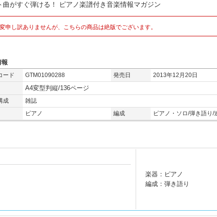
ト曲がすぐ弾ける！ ピアノ楽譜付き音楽情報マガジン
変申し訳ありませんが、こちらの商品は絶版でございます。
情報
コード
GTM01090288
発売日
2013年12月20日
A4変型判縦/136ページ
構成
雑誌
ピアノ
編成
ピアノ・ソロ/弾き語り/
楽器：ピアノ
編成：弾き語り