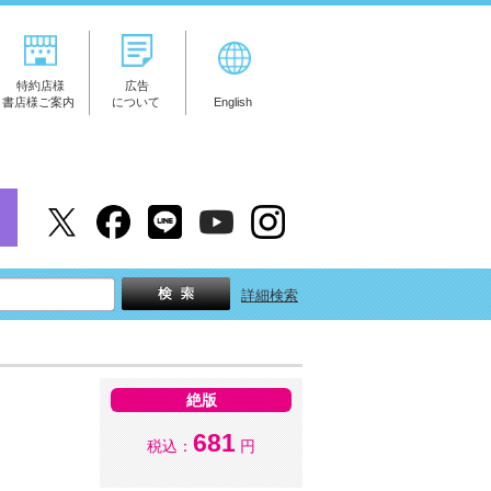
特約店様
広告
書店様ご案内
について
English
詳細検索
絶版
681
税込：
円