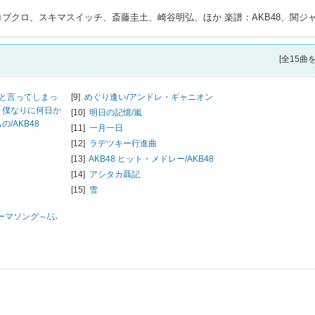
コブクロ、スキマスイッチ、斎藤圭土、崎谷明弘、ほか 楽譜：AKB48、関ジ
[全15曲
と言ってしまっ
[9]
めぐり逢い/
アンドレ・ギャニオン
、僕なりに何日か
[10]
明日の記憶/
嵐
の/
AKB48
[11]
一月一日
[12]
ラデツキー行進曲
[13]
AKB48 ヒット・メドレー/
AKB48
[14]
アシタカ聶記
[15]
雪
ーマソング～/
ふ