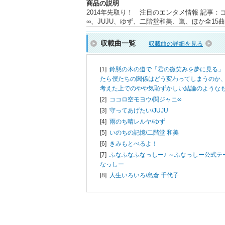
商品の説明
2014年先取り！ 注目のエンタメ情報 記事：
∞、JUJU、ゆず、二階堂和美、嵐、ほか全15曲
収載曲一覧
収載曲の詳細を見る
[1]
鈴懸の木の道で「君の微笑みを夢に見る」
たら僕たちの関係はどう変わってしまうのか
考えた上でのやや気恥ずかしい結論のようなも
[2]
ココロ空モヨウ/
関ジャニ∞
[3]
守ってあげたい/
JUJU
[4]
雨のち晴レルヤ/
ゆず
[5]
いのちの記憶/
二階堂 和美
[6]
きみもとべるよ！
[7]
ふなふなふなっしー♪ ～ふなっしー公式テ
なっしー
[8]
人生いろいろ/
島倉 千代子