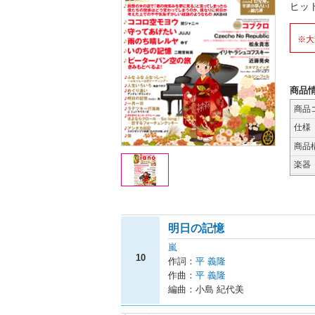
ヒッ
※大
商品
商品
仕様
商品
楽器
明日の記憶
嵐
10
作詞：
平 義隆
作曲：
平 義隆
編曲：小島 紀代美