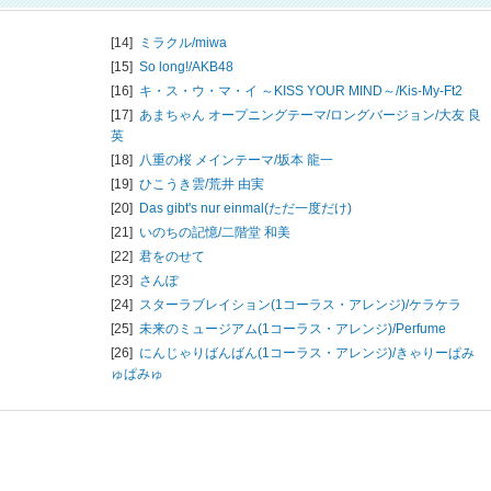
[14]
ミラクル/
miwa
[15]
So long!/
AKB48
[16]
キ・ス・ウ・マ・イ ～KISS YOUR MIND～/
Kis-My-Ft2
[17]
あまちゃん オープニングテーマ/ロングバージョン/
大友 良
英
[18]
八重の桜 メインテーマ/
坂本 龍一
[19]
ひこうき雲/
荒井 由実
[20]
Das gibt's nur einmal(ただ一度だけ)
[21]
いのちの記憶/
二階堂 和美
[22]
君をのせて
[23]
さんぽ
[24]
スターラブレイション(1コーラス・アレンジ)/
ケラケラ
[25]
未来のミュージアム(1コーラス・アレンジ)/
Perfume
[26]
にんじゃりばんばん(1コーラス・アレンジ)/
きゃりーぱみ
ゅぱみゅ