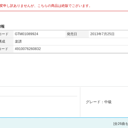
変申し訳ありませんが、こちらの商品は絶版でございます。
情報
コード
GTM01089924
発売日
2013年7月25日
構成
楽譜
コード
4910076260832
グレード：中級
[全26曲