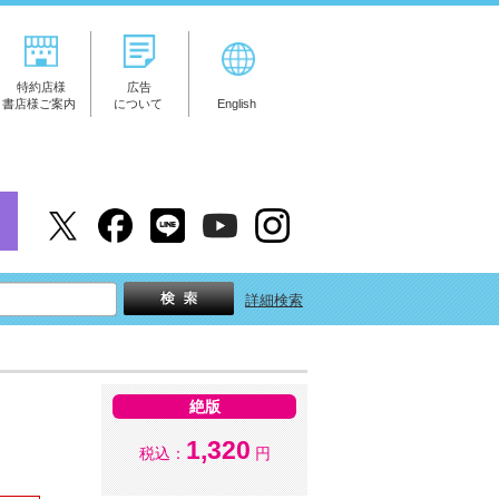
特約店様
広告
書店様ご案内
について
English
詳細検索
絶版
1,320
税込：
円