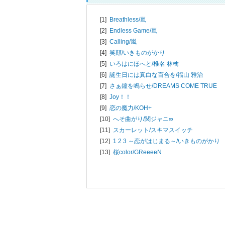
[1]
Breathless/
嵐
[2]
Endless Game/
嵐
[3]
Calling/
嵐
[4]
笑顔/
いきものがかり
[5]
いろはにほへと/
椎名 林檎
[6]
誕生日には真白な百合を/
福山 雅治
[7]
さぁ鐘を鳴らせ/
DREAMS COME TRUE
[8]
Joy！！
[9]
恋の魔力/
KOH+
[10]
へそ曲がり/
関ジャニ∞
[11]
スカーレット/
スキマスイッチ
[12]
1 2 3 ～恋がはじまる～/
いきものがかり
[13]
桜color/
GReeeeN