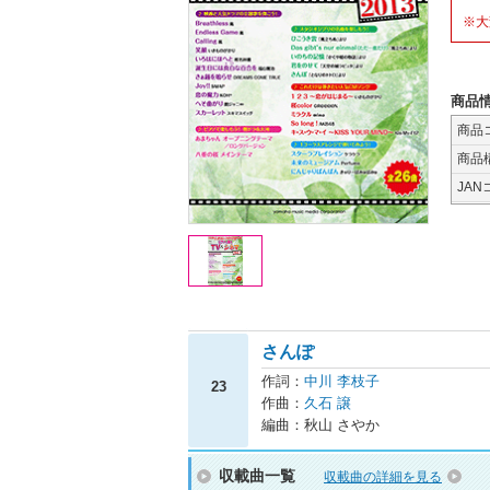
※大
商品
商品
商品
JAN
さんぽ
作詞：
中川 李枝子
23
作曲：
久石 譲
編曲：秋山 さやか
収載曲一覧
収載曲の詳細を見る