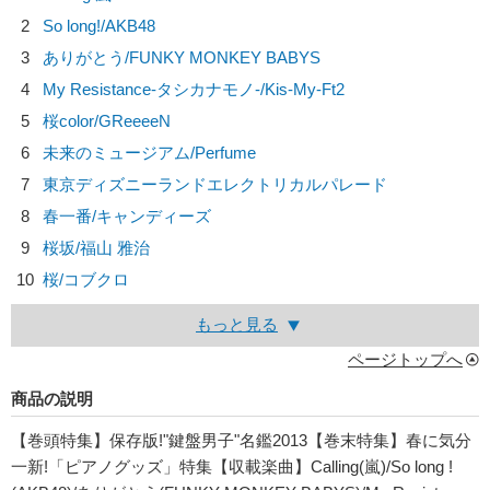
2
So long!/
AKB48
3
ありがとう/
FUNKY MONKEY BABYS
4
My Resistance-タシカナモノ-/
Kis-My-Ft2
5
桜color/
GReeeeN
6
未来のミュージアム/
Perfume
7
東京ディズニーランドエレクトリカルパレード
8
春一番/
キャンディーズ
9
桜坂/
福山 雅治
10
桜/
コブクロ
もっと見る
ページトップへ
商品の説明
【巻頭特集】保存版!"鍵盤男子"名鑑2013【巻末特集】春に気分
一新!「ピアノグッズ」特集【収載楽曲】Calling(嵐)/So long !