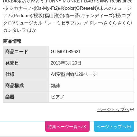
(AKB48)/ありがとう(FUNKY MONKEY BABYS)/My Resistance
-タシカナモノ-(Kis-My-Ft2)/桜color(GReeeeN)/未来のミュージ
アム(Perfume)/桜坂(福山雅治)/春一番(キャンディーズ)/桜(コブ
クロ)/ミュージカル『レ・ミゼラブル』メドレー/さくらさくら/
カンタレラ ほか
商品情報
商品コード
GTM01089621
発売日
2013年3月20日
仕様
A4変型判縦/128ページ
商品構成
雑誌
楽器
ピアノ
ページトップへ
特集ページ一覧へ
ページトップへ