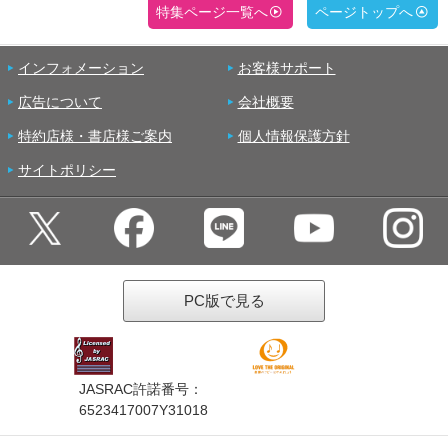
特集ページ一覧へ
ページトップへ
インフォメーション
お客様サポート
広告について
会社概要
特約店様・書店様ご案内
個人情報保護方針
サイトポリシー
PC版で見る
JASRAC許諾番号：
6523417007Y31018