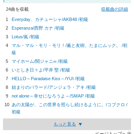
24曲を収載
収載曲の詳細
1
Everyday、カチューシャ/
AKB48
/初級
2
Esperanza/
西野 カナ
/初級
3
Lotus/
嵐
/初級
4
マル・マル・モリ・モリ！/
薫と友樹、たまにムック。
/初
級
5
マイホーム/
関ジャニ∞
/初級
6
いとしき日々よ/
平井 堅
/初級
7
HELLO～Paradaise Kiss～/
YUI
/初級
8
始まりのバラード/
アンジェラ・アキ
/初級
9
not alone～幸せになろうよ～/
SMAP
/初級
10
あの太陽が、この世界を照らし続けるように。/
コブクロ
/
初級
もっと見る
ページトップへ