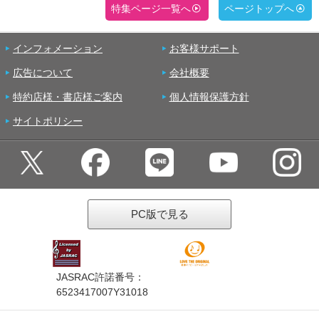
特集ページ一覧へ
ページトップへ
インフォメーション
お客様サポート
広告について
会社概要
特約店様・書店様ご案内
個人情報保護方針
サイトポリシー
PC版で見る
JASRAC許諾番号：
6523417007Y31018