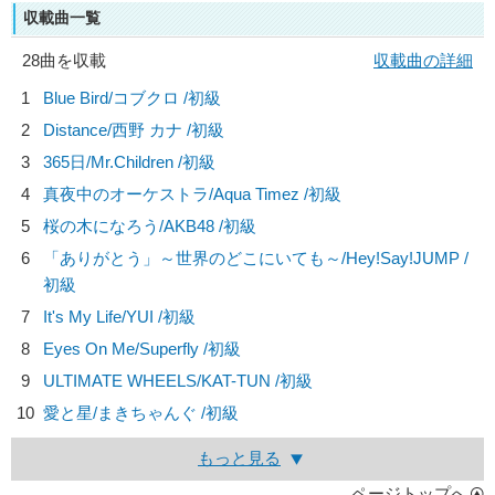
収載曲一覧
28曲を収載
収載曲の詳細
1
Blue Bird/
コブクロ
/初級
2
Distance/
西野 カナ
/初級
3
365日/
Mr.Children
/初級
4
真夜中のオーケストラ/
Aqua Timez
/初級
5
桜の木になろう/
AKB48
/初級
6
「ありがとう」～世界のどこにいても～/
Hey!Say!JUMP
/
初級
7
It's My Life/
YUI
/初級
8
Eyes On Me/
Superfly
/初級
9
ULTIMATE WHEELS/
KAT-TUN
/初級
10
愛と星/
まきちゃんぐ
/初級
もっと見る
ページトップへ