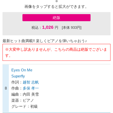
画像をタップすると拡大ができます。
絶版
1,026
税込：
円 [本体 933円]
最新ヒット曲満載!! 楽しくピアノを弾いちゃおう♪
※大変申し訳ありませんが、こちらの商品は絶版でございま
す。
Eyes On Me
Superfly
作詞：
越智 志帆
8
作曲：
多保 孝一
編曲：内田 美雪
楽器：ピアノ
グレード：初級