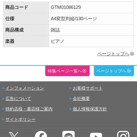
商品コード
GTM01086129
仕様
A4変型判縦/130ページ
商品構成
雑誌
楽器
ピアノ
ページトップへ
特集ページ一覧へ
ページトップへ
インフォメーション
お客様サポート
広告について
会社概要
特約店様・書店様ご案内
個人情報保護方針
サイトポリシー