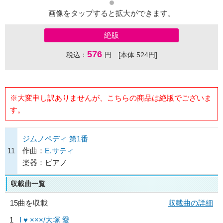
画像をタップすると拡大ができます。
絶版
576
税込：
円 [本体 524円]
※大変申し訳ありませんが、こちらの商品は絶版でございま
す。
ジムノペディ 第1番
11
作曲：
E.サティ
楽器：ピアノ
収載曲一覧
15曲を収載
収載曲の詳細
1
I ♥ ×××/
大塚 愛