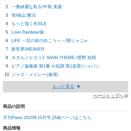
2
一番綺麗な私を/
中島 美嘉
3
蛍/
福山 雅治
4
もっと強く/
EXILE
5
Love Rainbow/
嵐
6
LIFE ～目の前の向こうへ～/
関ジャニ∞
7
新世界/
WEAVER
8
ホタルノヒカリ2 -MAIN THEME-/
菅野 祐悟
9
ピアノ協奏曲 第1番 ホ短調 第1楽章/
ショパン
10
ジャズ・メドレー(連弾)
もっと見る
ページトップへ
商品の説明
月刊Piano 2010年10月号 詳細ページはこちら
商品情報