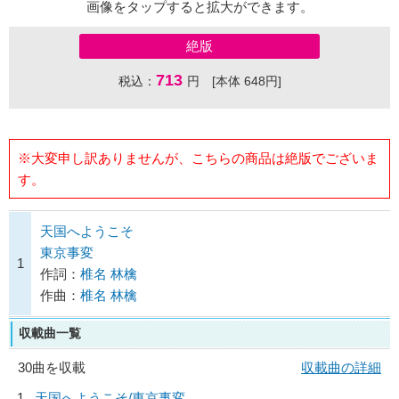
画像をタップすると拡大ができます。
絶版
713
税込：
円 [本体 648円]
※大変申し訳ありませんが、こちらの商品は絶版でございま
す。
天国へようこそ
東京事変
1
作詞：
椎名 林檎
作曲：
椎名 林檎
収載曲一覧
30曲を収載
収載曲の詳細
1
天国へようこそ/
東京事変