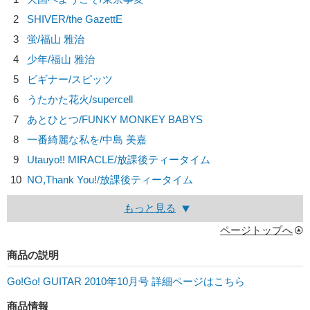
2
SHIVER/
the GazettE
3
蛍/
福山 雅治
4
少年/
福山 雅治
5
ビギナー/
スピッツ
6
うたかた花火/
supercell
7
あとひとつ/
FUNKY MONKEY BABYS
8
一番綺麗な私を/
中島 美嘉
9
Utauyo!! MIRACLE/
放課後ティータイム
10
NO,Thank You!/
放課後ティータイム
もっと見る
ページトップへ
商品の説明
Go!Go! GUITAR 2010年10月号 詳細ページはこちら
商品情報