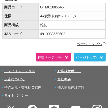
商品コード
GTM01085545
仕様
A4変型判縦/170ページ
商品構成
雑誌
JANコード
4910038650602
ページトップへ
特集ページ一覧へ
ページトップへ
インフォメーション
お客様サポート
広告について
会社概要
特約店様・書店様ご案内
個人情報保護方針
サイトポリシー