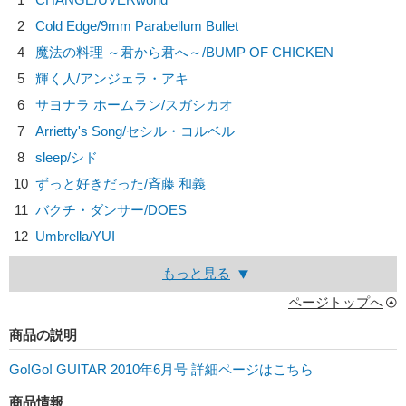
2
Cold Edge/
9mm Parabellum Bullet
4
魔法の料理 ～君から君へ～/
BUMP OF CHICKEN
5
輝く人/
アンジェラ・アキ
6
サヨナラ ホームラン/
スガシカオ
7
Arrietty's Song/
セシル・コルベル
8
sleep/
シド
10
ずっと好きだった/
斉藤 和義
11
バクチ・ダンサー/
DOES
12
Umbrella/
YUI
もっと見る
ページトップへ
商品の説明
Go!Go! GUITAR 2010年6月号 詳細ページはこちら
商品情報