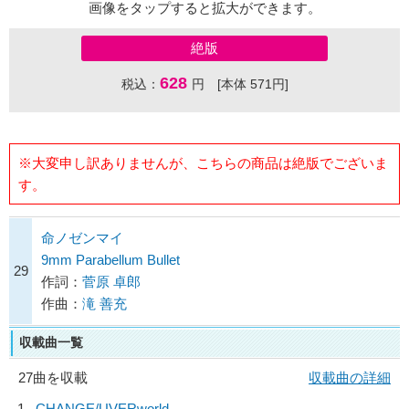
画像をタップすると拡大ができます。
絶版
628
税込：
円 [本体 571円]
※大変申し訳ありませんが、こちらの商品は絶版でございま
す。
命ノゼンマイ
9mm Parabellum Bullet
29
作詞：
菅原 卓郎
作曲：
滝 善充
収載曲一覧
27曲を収載
収載曲の詳細
1
CHANGE/
UVERworld