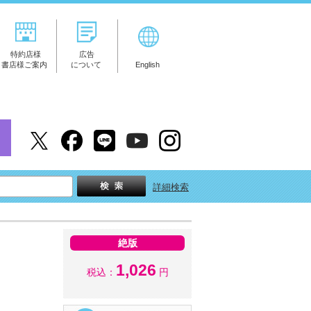
特約店様
広告
書店様ご案内
について
English
詳細検索
絶版
1,026
税込：
円