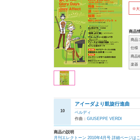
※大
商品
商品
仕様
商品
楽器
アイーダより凱旋行進曲
10
ベルディ
作曲：
GIUSEPPE VERDI
商品の説明
月刊エレクトーン 2010年4月号 詳細ページは