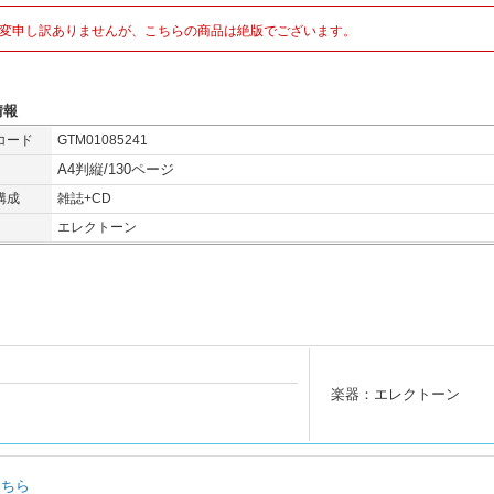
変申し訳ありませんが、こちらの商品は絶版でございます。
情報
コード
GTM01085241
A4判縦/130ページ
構成
雑誌+CD
エレクトーン
楽器：エレクトーン
こちら