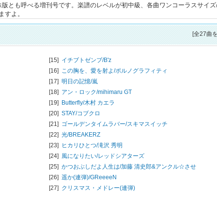
の妹版とも呼べる増刊号です。楽譜のレベルが初中級、各曲ワンコーラスサイズ
ますよ。
[全27曲
[15]
イチブトゼンブ/
B'z
[16]
この胸を、愛を射よ/
ポルノグラフィティ
[17]
明日の記憶/
嵐
[18]
アン・ロック/
mihimaru GT
[19]
Butterfly/
木村 カエラ
[20]
STAY/
コブクロ
[21]
ゴールデンタイムラバー/
スキマスイッチ
[22]
光/
BREAKERZ
[23]
ヒカリひとつ/
滝沢 秀明
[24]
風になりたい/
レッドシアターズ
[25]
かつおぶしだよ人生は/
加藤 清史郎&アンクル☆させ
[26]
遥か(連弾)/
GReeeeN
[27]
クリスマス・メドレー(連弾)