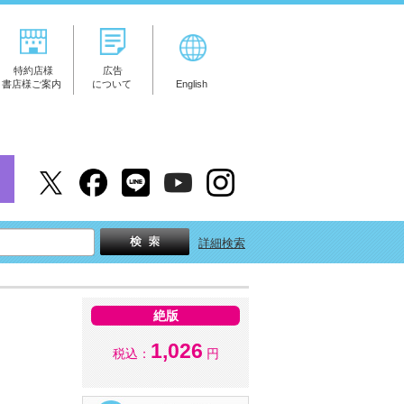
特約店様
広告
書店様ご案内
について
English
詳細検索
絶版
1,026
税込：
円
。