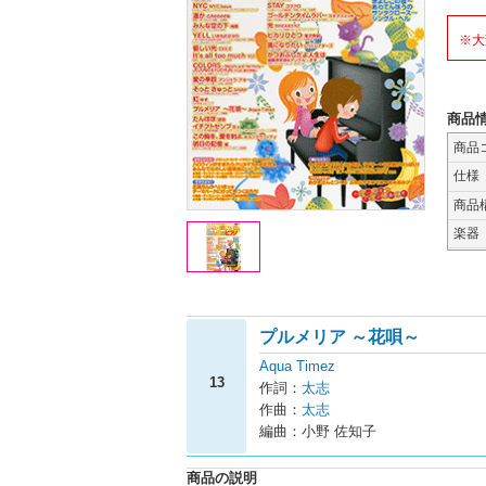
※大
商品
商品
仕様
商品
楽器
プルメリア ～花唄～
Aqua Timez
13
作詞：
太志
作曲：
太志
編曲：小野 佐知子
商品の説明