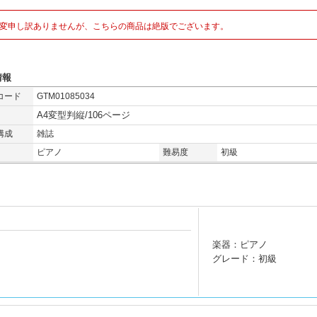
変申し訳ありませんが、こちらの商品は絶版でございます。
情報
コード
GTM01085034
A4変型判縦/106ページ
構成
雑誌
ピアノ
難易度
初級
楽器：ピアノ
グレード：初級