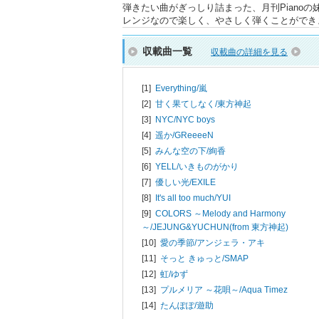
弾きたい曲がぎっしり詰まった、月刊Piano
レンジなので楽しく、やさしく弾くことができ
収載曲一覧
収載曲の詳細を見る
[1]
Everything/
嵐
[2]
甘く果てしなく/
東方神起
[3]
NYC/
NYC boys
[4]
遥か/
GReeeeN
[5]
みんな空の下/
絢香
[6]
YELL/
いきものがかり
[7]
優しい光/
EXILE
[8]
It's all too much/
YUI
[9]
COLORS ～Melody and Harmony
～/
JEJUNG&YUCHUN(from 東方神起)
[10]
愛の季節/
アンジェラ・アキ
[11]
そっと きゅっと/
SMAP
[12]
虹/
ゆず
[13]
プルメリア ～花唄～/
Aqua Timez
[14]
たんぽぽ/
遊助