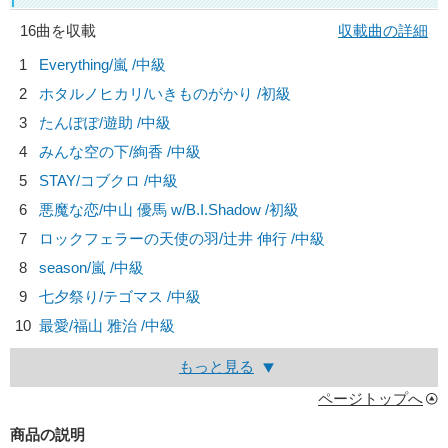
16曲を収載
収載曲の詳細
1
Everything/
嵐
/中級
2
ホタルノヒカリ/
いきものがかり
/初級
3
たんぽぽ/
遊助
/中級
4
みんな空の下/
絢香
/中級
5
STAY/
コブクロ
/中級
6
悪魔な恋/
中山 優馬 w/B.I.Shadow
/初級
7
ロックフェラーの天使の羽/
辻井 伸行
/中級
8
season/
嵐
/中級
9
七夕祭り/
テゴマス
/中級
10
最愛/
福山 雅治
/中級
もっと見る
ページトップへ
商品の説明