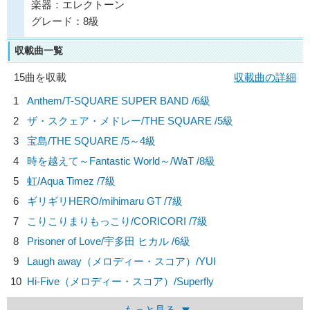
楽器：エレクトーン
グレード：8級
収載曲一覧
15曲を収載
収載曲の詳細
1
Anthem/
T-SQUARE SUPER BAND
/6級
2
ザ・スクェア・メドレー/
THE SQUARE
/5級
3
宝島/
THE SQUARE
/5～4級
4
時を越えて～Fantastic World～/
WaT
/8級
5
虹/
Aqua Timez
/7級
6
ギリギリHERO/
mihimaru GT
/7級
7
こりこりまりもっこり/
CORICORI
/7級
8
Prisoner of Love/
宇多田 ヒカル
/6級
9
Laugh away（メロディー・スコア）/
YUI
10
Hi-Five（メロディー・スコア）/
Superfly
もっと見る