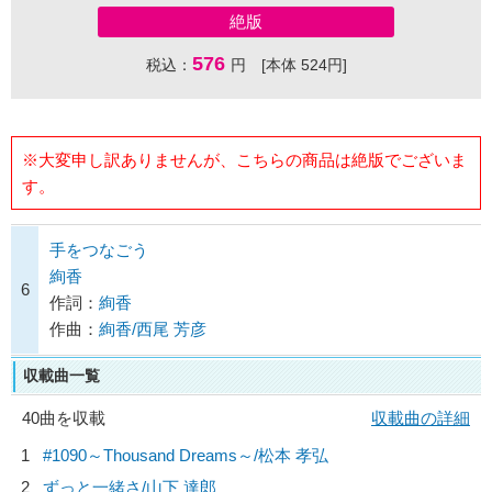
絶版
576
税込：
円 [本体 524円]
※大変申し訳ありませんが、こちらの商品は絶版でございま
す。
手をつなごう
絢香
6
作詞：
絢香
作曲：
絢香/西尾 芳彦
収載曲一覧
40曲を収載
収載曲の詳細
1
#1090～Thousand Dreams～/
松本 孝弘
2
ずっと一緒さ/
山下 達郎