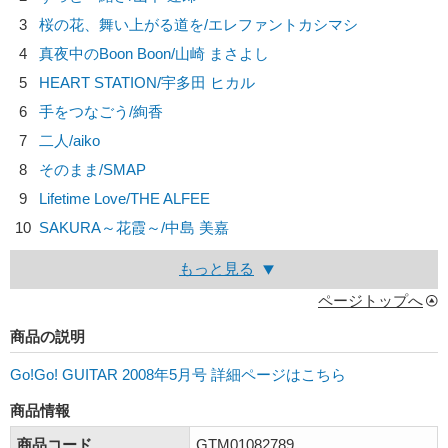
3
桜の花、舞い上がる道を/
エレファントカシマシ
4
真夜中のBoon Boon/
山崎 まさよし
5
HEART STATION/
宇多田 ヒカル
6
手をつなごう/
絢香
7
二人/
aiko
8
そのまま/
SMAP
9
Lifetime Love/
THE ALFEE
10
SAKURA～花霞～/
中島 美嘉
もっと見る
ページトップへ
商品の説明
Go!Go! GUITAR 2008年5月号 詳細ページはこちら
商品情報
商品コード
GTM01082789