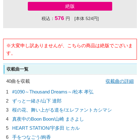
絶版
576
税込：
円 [本体 524円]
※大変申し訳ありませんが、こちらの商品は絶版でございま
す。
収載曲一覧
40曲を収載
収載曲の詳細
1
#1090～Thousand Dreams～/
松本 孝弘
2
ずっと一緒さ/
山下 達郎
3
桜の花、舞い上がる道を/
エレファントカシマシ
4
真夜中のBoon Boon/
山崎 まさよし
5
HEART STATION/
宇多田 ヒカル
6
手をつなごう/
絢香