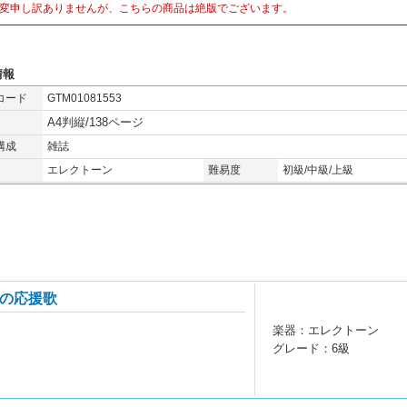
変申し訳ありませんが、こちらの商品は絶版でございます。
情報
コード
GTM01081553
A4判縦/138ページ
構成
雑誌
エレクトーン
難易度
初級/中級/上級
の応援歌
楽器：エレクトーン
グレード：6級