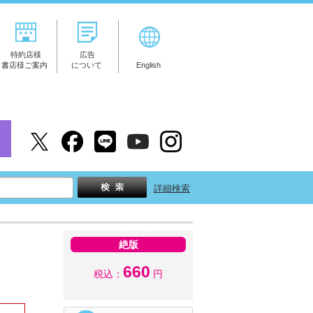
特約店様
広告
書店様ご案内
について
English
詳細検索
絶版
660
税込：
円