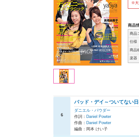
※大
商品
商品
仕様
商品
楽器
バッド・デイ～ついてない日
ダニエル・パウダー
6
作詞：
Daniel Powter
作曲：
Daniel Powter
編曲：岡本 けい子