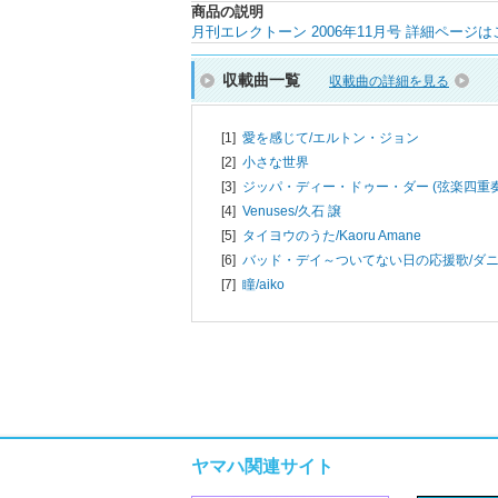
商品の説明
月刊エレクトーン 2006年11月号 詳細ページ
収載曲一覧
収載曲の詳細を見る
[1]
愛を感じて/
エルトン・ジョン
[2]
小さな世界
[3]
ジッパ・ディー・ドゥー・ダー (弦楽四重
[4]
Venuses/
久石 譲
[5]
タイヨウのうた/
Kaoru Amane
[6]
バッド・デイ～ついてない日の応援歌/
ダ
[7]
瞳/
aiko
ヤマハ関連サイト