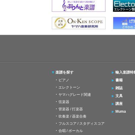
楽譜を探す
輸入楽譜特
ピアノ
書籍
エレクトーン
雑誌
ヤマハグレード関連
文具
弦楽器
講座
管楽器 / 打楽器
Muma
吹奏楽 / 器楽合奏
フルスコア / スタディスコア
合唱 / ボーカル