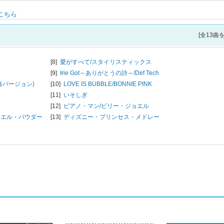
はこちら
[全13曲
[8]
愛がすべて/
スタイリスティックス
[9]
Irie Got～ありがとうの詩～/
Def Tech
奏バージョン)
[10]
LOVE IS BUBBLE/
BONNIE PINK
[11]
いそしぎ
[12]
ピアノ・マン/
ビリー・ジョエル
ニエル・パウダー
[13]
ディズニー・プリンセス・メドレー