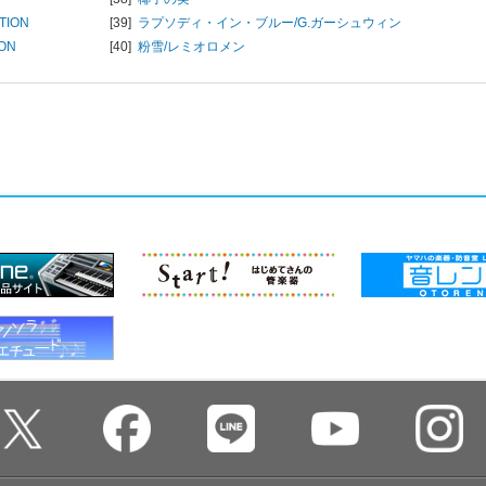
TION
[39]
ラプソディ・イン・ブルー/
G.ガーシュウィン
ION
[40]
粉雪/
レミオロメン