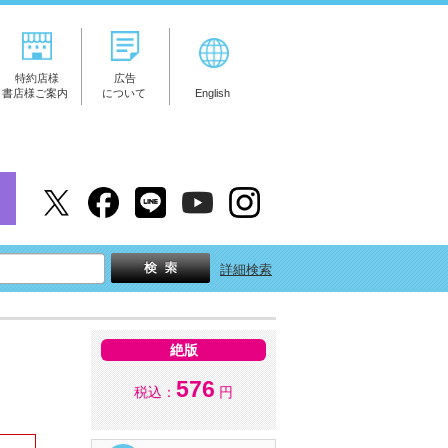
特約店様
広告
書店様ご案内
について
English
詳細検索
絶版
576
税込：
円