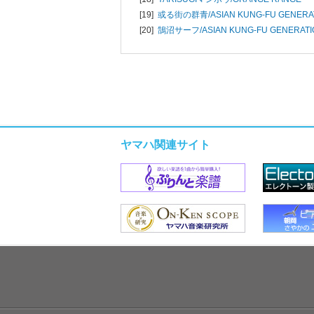
[19]
或る街の群青/
ASIAN KUNG-FU GENERA
[20]
鵠沼サーフ/
ASIAN KUNG-FU GENERAT
ヤマハ関連サイト