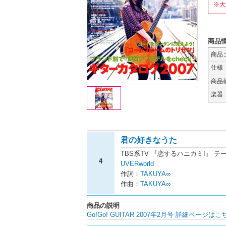
※大
商品
商品
仕様
商品
楽器
君の好きなうた
TBS系TV 『恋するハニカミ!』 テ
4
UVERworld
作詞：
TAKUYA∞
作曲：
TAKUYA∞
商品の説明
Go!Go! GUITAR 2007年2月号 詳細ページはこ