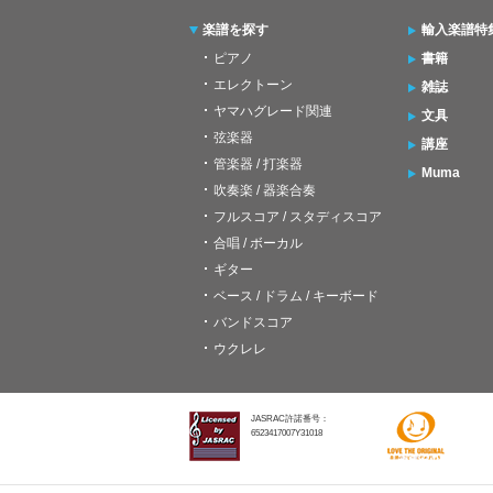
楽譜を探す
輸入楽譜特
ピアノ
書籍
エレクトーン
雑誌
ヤマハグレード関連
文具
弦楽器
講座
管楽器 / 打楽器
Muma
吹奏楽 / 器楽合奏
フルスコア / スタディスコア
合唱 / ボーカル
ギター
ベース / ドラム / キーボード
バンドスコア
ウクレレ
JASRAC許諾番号：
6523417007Y31018