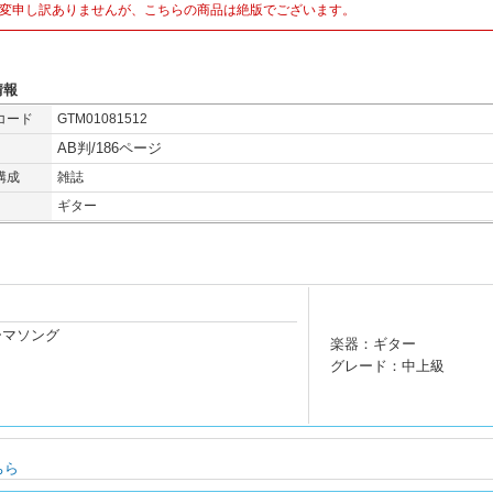
変申し訳ありませんが、こちらの商品は絶版でございます。
情報
コード
GTM01081512
AB判/186ページ
構成
雑誌
ギター
ーマソング
楽器：ギター
グレード：中上級
ちら