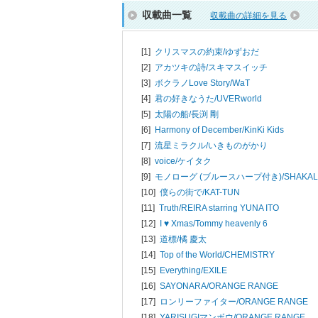
収載曲一覧
収載曲の詳細を見る
[1]
クリスマスの約束/
ゆずおだ
[2]
アカツキの詩/
スキマスイッチ
[3]
ボクラノLove Story/
WaT
[4]
君の好きなうた/
UVERworld
[5]
太陽の船/
長渕 剛
[6]
Harmony of December/
KinKi Kids
[7]
流星ミラクル/
いきものがかり
[8]
voice/
ケイタク
[9]
モノローグ (ブルースハープ付き)/
SHAKAL
[10]
僕らの街で/
KAT-TUN
[11]
Truth/
REIRA starring YUNA ITO
[12]
I ♥ Xmas/
Tommy heavenly 6
[13]
道標/
橘 慶太
[14]
Top of the World/
CHEMISTRY
[15]
Everything/
EXILE
[16]
SAYONARA/
ORANGE RANGE
[17]
ロンリーファイター/
ORANGE RANGE
[18]
YARISUGIマンボウ/
ORANGE RANGE