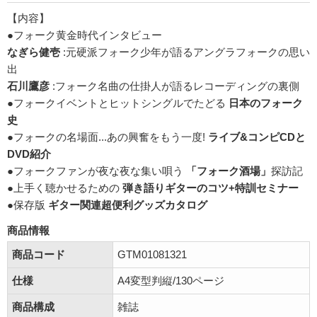
【内容】
●フォーク黄金時代インタビュー
なぎら健壱
:元硬派フォーク少年が語るアングラフォークの思い
出
石川鷹彦
:フォーク名曲の仕掛人が語るレコーディングの裏側
●フォークイベントとヒットシングルでたどる
日本のフォーク
史
●フォークの名場面...あの興奮をもう一度!
ライブ&コンピCDと
DVD紹介
●フォークファンが夜な夜な集い唄う
「フォーク酒場」
探訪記
●上手く聴かせるための
弾き語りギターのコツ+特訓セミナー
●保存版
ギター関連超便利グッズカタログ
商品情報
商品コード
GTM01081321
仕様
A4変型判縦/130ページ
商品構成
雑誌