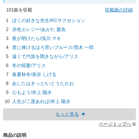
101曲を収載
収載曲の詳細
1
ぼくの好きな先生/
RCサクセション
2
赤色エレジー/
あがた 森魚
3
夜が明けたら/
浅川 マキ
4
君に捧げるほろ苦いブルース/
荒木 一郎
5
遠くで汽笛を聞きながら/
アリス
6
冬の稲妻/
アリス
7
春夏秋冬/
泉谷 しげる
8
あしたはきっと/
いとうたかお
9
心もよう/
井上 陽水
10
人生が二度あれば/
井上 陽水
もっと見る
ページトップへ
商品の説明