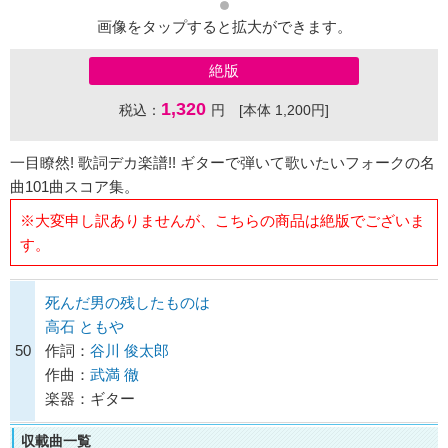
画像をタップすると拡大ができます。
絶版
1,320
税込：
円 [本体 1,200円]
一目瞭然! 歌詞デカ楽譜!! ギターで弾いて歌いたいフォークの名
曲101曲スコア集。
※大変申し訳ありませんが、こちらの商品は絶版でございま
す。
死んだ男の残したものは
高石 ともや
50
作詞：
谷川 俊太郎
作曲：
武満 徹
楽器：ギター
収載曲一覧