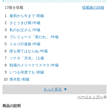
17曲を収載
収載曲の詳細
1
最初から今まで /初級
2
さとうきび畑 /中級
3
私のお父さん /中級
4
プレリュード「雨だれ」 /中級
5
トルコ行進曲 /中級
6
誰も寝てはならぬ /中級
7
ソナタ「月光」 /上級
8
戦場のメリークリスマス /中級
9
いつも何度でも /初級
10
懐夫歌 /初級
もっと見る
ページトップへ
商品の説明