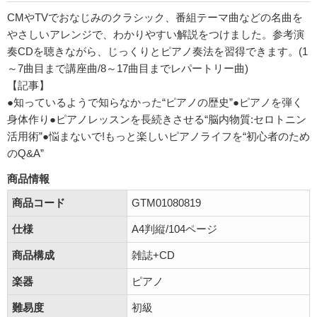
CMやTVでおなじみのクラシック、番組テーマ曲などの名曲を
やさしいアレンジで、わかりやすい解説をつけました。参考演
奏CDを聴きながら、じっくりとピアノ奏法を習得できます。(1
～7曲目まで講座曲/8～17曲目までレパートリー曲)
【記事】
●知っているようで知らなかった“ピアノの歴史”●ピアノを弾く
身体作り●ピアノレッスンを長続きさせる“脳内物質:セロトニン
活用術”●悩まないで!もっと楽しいピアノライフを“初心者のため
のQ&A”
商品情報
商品コード
GTM01080819
仕様
A4判縦/104ページ
商品構成
雑誌+CD
楽器
ピアノ
難易度
初級