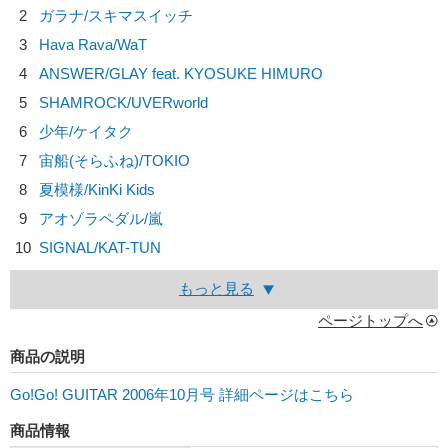
2
ガラナ/
スキマスイッチ
3
Hava Rava/
WaT
4
ANSWER/
GLAY feat. KYOSUKE HIMURO
5
SHAMROCK/
UVERworld
6
少年/
ケイタク
7
宙船(そらふね)/
TOKIO
8
夏模様/
KinKi Kids
9
アオゾラペダル/
嵐
10
SIGNAL/
KAT-TUN
もっと見る
ページトップへ
商品の説明
Go!Go! GUITAR 2006年10月号 詳細ページはこちら
商品情報