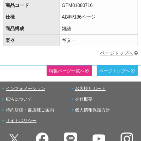
商品コード
GTM01080716
仕様
AB判/186ページ
商品構成
雑誌
楽器
ギター
ページトップへ
特集ページ一覧へ
ページトップへ
インフォメーション
お客様サポート
広告について
会社概要
特約店様・書店様ご案内
個人情報保護方針
サイトポリシー