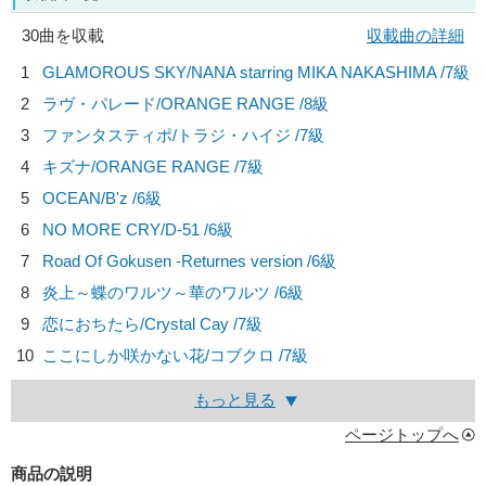
30曲を収載
収載曲の詳細
1
GLAMOROUS SKY/
NANA starring MIKA NAKASHIMA
/7級
2
ラヴ・パレード/
ORANGE RANGE
/8級
3
ファンタスティポ/
トラジ・ハイジ
/7級
4
キズナ/
ORANGE RANGE
/7級
5
OCEAN/
B'z
/6級
6
NO MORE CRY/
D-51
/6級
7
Road Of Gokusen -Returnes version /6級
8
炎上～蝶のワルツ～華のワルツ /6級
9
恋におちたら/
Crystal Cay
/7級
10
ここにしか咲かない花/
コブクロ
/7級
もっと見る
ページトップへ
商品の説明