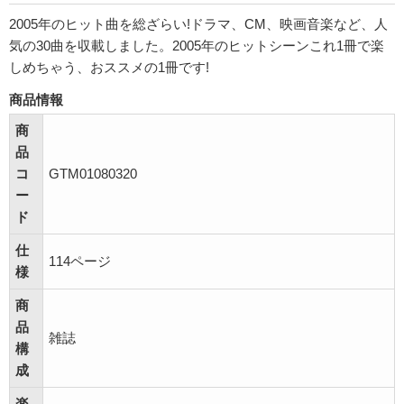
2005年のヒット曲を総ざらい!ドラマ、CM、映画音楽など、人
気の30曲を収載しました。2005年のヒットシーンこれ1冊で楽
しめちゃう、おススメの1冊です!
商品情報
商
品
コ
GTM01080320
ー
ド
仕
114ページ
様
商
品
雑誌
構
成
楽