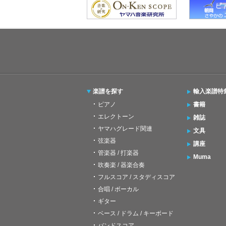
楽譜を探す
輸入楽譜特
ピアノ
書籍
エレクトーン
雑誌
ヤマハグレード関連
文具
弦楽器
講座
管楽器 / 打楽器
Muma
吹奏楽 / 器楽合奏
フルスコア / スタディスコア
合唱 / ボーカル
ギター
ベース / ドラム / キーボード
バンドスコア