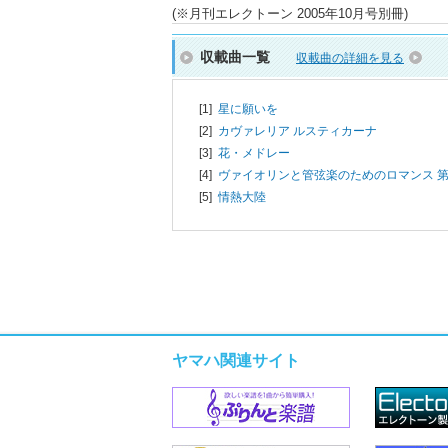
(※月刊エレクトーン 2005年10月号別冊)
収載曲一覧
収載曲の詳細を見る
[1]
星に願いを
[2]
カヴァレリア ルスティカーナ
[3]
花・メドレー
[4]
ヴァイオリンと管弦楽のためのロマンス 第
[5]
情熱大陸
ヤマハ関連サイト