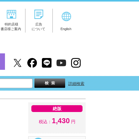
特約店様
広告
書店様ご案内
について
English
詳細検索
絶版
1,430
税込：
円