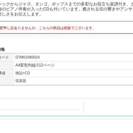
シックからジャズ、タンゴ、ポップスまでの多彩なお役立ち楽譜付き、
曲のピアノ伴奏が入ったCDも付いています。癒される弦の響きやアンサ
楽しさをお伝えします。
変申し訳ありませんが、こちらの商品は絶版でございます。
情報
コード
GTM01080024
A4変型判縦/112ページ
構成
雑誌+CD
弦楽器