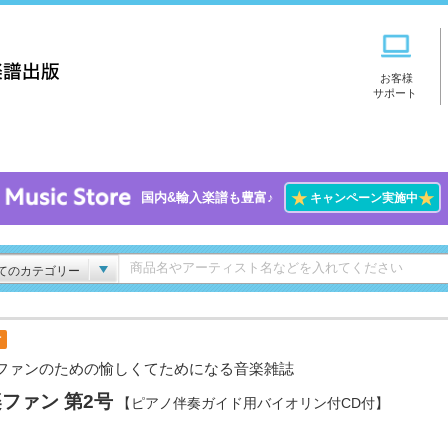
お客様
サポート
★
★
国内&輸入楽譜も豊富♪
キャンペーン実施中
てのカテゴリー
付
ファンのための愉しくてためになる音楽雑誌
ファン 第2号
【ピアノ伴奏ガイド用バイオリン付CD付】