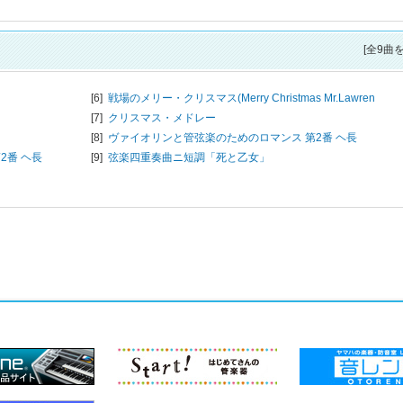
[全9曲
[6]
戦場のメリー・クリスマス(Merry Christmas Mr.Lawren
[7]
クリスマス・メドレー
[8]
ヴァイオリンと管弦楽のためのロマンス 第2番 ヘ長
2番 ヘ長
[9]
弦楽四重奏曲ニ短調「死と乙女」