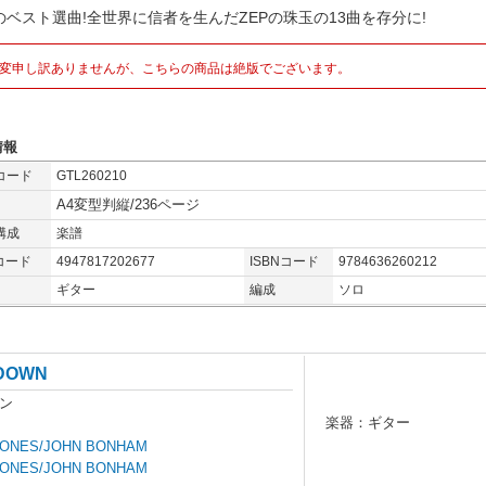
のベスト選曲!全世界に信者を生んだZEPの珠玉の13曲を存分に!
変申し訳ありませんが、こちらの商品は絶版でございます。
情報
コード
GTL260210
A4変型判縦/236ページ
構成
楽譜
コード
4947817202677
ISBNコード
9784636260212
ギター
編成
ソロ
DOWN
ン
楽器：ギター
JONES/JOHN BONHAM
JONES/JOHN BONHAM