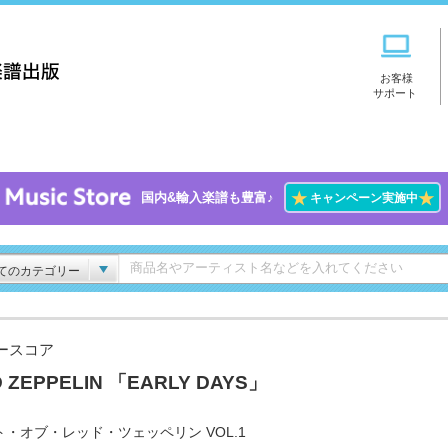
お客様
サポート
★
★
国内&輸入楽譜も豊富♪
キャンペーン実施中
てのカテゴリー
ースコア
D ZEPPELIN 「EARLY DAYS」
ト・オブ・レッド・ツェッペリン VOL.1