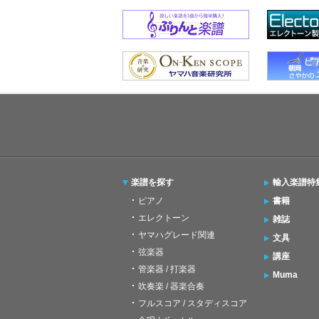
楽譜を探す
輸入楽譜特
ピアノ
書籍
エレクトーン
雑誌
ヤマハグレード関連
文具
弦楽器
講座
管楽器 / 打楽器
Muma
吹奏楽 / 器楽合奏
フルスコア / スタディスコア