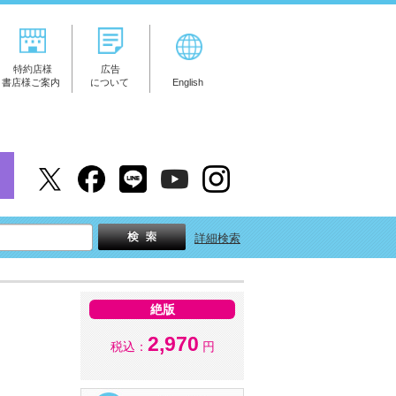
特約店様
広告
書店様ご案内
について
English
詳細検索
絶版
2,970
税込：
円