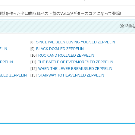
を作った全13曲収録ベスト盤のVol.1がギタースコアになって登場!
[全13曲
[8]
SINCE I'VE BEEN LOVING YOU/
LED ZEPPELIN
ELIN
[9]
BLACK DOG/
LED ZEPPELIN
[10]
ROCK AND ROLL/
LED ZEPPELIN
EPPELIN
[11]
THE BATTLE OF EVERMORE/
LED ZEPPELIN
[12]
WHEN THE LEVEE BREAKS/
LED ZEPPELIN
/
LED ZEPPELIN
[13]
STAIRWAY TO HEAVEN/
LED ZEPPELIN