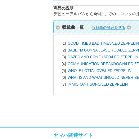
商品の説明
デビューアルバムから4作目までの、ロックの原型
収載曲一覧
収載曲の詳細を見る
[1]
GOOD TIMES BAD TIMES/
LED ZEPPELIN
[2]
BABE I'M GONNA LEAVE YOU/
LED ZEPP
[3]
DAZED AND CONFUSED/
LED ZEPPELIN
[4]
COMMUNICATION BREAKDOWN/
LED Z
[5]
WHOLE LOTTA LOVE/
LED ZEPPELIN
[6]
WHAT IS AND WHAT SHOULD NEVER BE
[7]
IMMIGRANT SONG/
LED ZEPPELIN
ヤマハ関連サイト