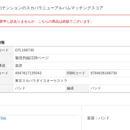
のテンションのスカパラニューアルバムマッチングスコア
変申し訳ありませんが、こちらの商品は絶版でございます。
情報
コード
GTL168730
菊倍判縦/228ページ
構成
楽譜
コード
4947817135043
ISBNコード
9784636168730
東京スカパラダイスオーケストラ
バンド
編成
バンド
楽器：バンド
TRA