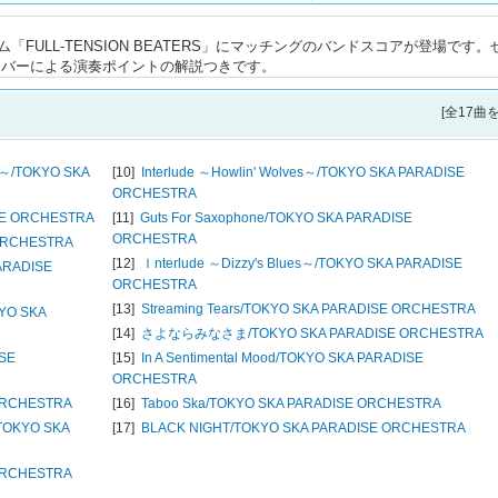
ULL-TENSION BEATERS」にマッチングのバンドスコアが登場です。
ンバーによる演奏ポイントの解説つきです。
[全17曲
～/
TOKYO SKA
[10]
Interlude ～Howlin' Wolves～/
TOKYO SKA PARADISE
ORCHESTRA
SE ORCHESTRA
[11]
Guts For Saxophone/
TOKYO SKA PARADISE
ORCHESTRA
ORCHESTRA
[12]
Ｉnterlude ～Dizzy's Blues～/
TOKYO SKA PARADISE
ARADISE
ORCHESTRA
[13]
Streaming Tears/
TOKYO SKA PARADISE ORCHESTRA
YO SKA
[14]
さよならみなさま/
TOKYO SKA PARADISE ORCHESTRA
SE
[15]
In A Sentimental Mood/
TOKYO SKA PARADISE
ORCHESTRA
ORCHESTRA
[16]
Taboo Ska/
TOKYO SKA PARADISE ORCHESTRA
TOKYO SKA
[17]
BLACK NIGHT/
TOKYO SKA PARADISE ORCHESTRA
ORCHESTRA