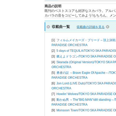
商品の説明
既刊のベストスコアも好評なスカパラ。アルバム「F
カパラの音をコピーしてみよう!もちろん、メ
収載曲一覧
収載曲の詳細を見る
[1]
フィルムメイカーズ・ブリード～頂上決戦
PARADISE ORCHESTRA
[2]
5 days of TEQUILA/
TOKYO SKA PARADI
[3]
燃えよドラゴン/
TOKYO SKA PARADISE 
[4]
Skarada (Original Version)/
TOKYO SKA P
ORCHESTRA
[5]
勇者の証 ～Brave Eagle Of Apache～/
TOK
PARADISE ORCHESTRA
[6]
Jon Lord (LIVE Dub)/
TOKYO SKA PARADI
ORCHESTRA
[7]
Howlin' Wolves/
TOKYO SKA PARADISE 
[8]
動かぬ男 ～The"BIG MAN"still standing～/
PARADISE ORCHESTRA
[9]
Monsoon Town/
TOKYO SKA PARADISE 